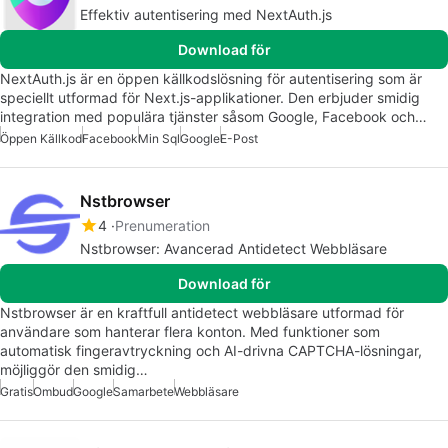
Effektiv autentisering med NextAuth.js
Download för
NextAuth.js är en öppen källkodslösning för autentisering som är
speciellt utformad för Next.js-applikationer. Den erbjuder smidig
integration med populära tjänster såsom Google, Facebook och…
Öppen Källkod
Facebook
Min Sql
Google
E-Post
Nstbrowser
4
Prenumeration
Nstbrowser: Avancerad Antidetect Webbläsare
Download för
Nstbrowser är en kraftfull antidetect webbläsare utformad för
användare som hanterar flera konton. Med funktioner som
automatisk fingeravtryckning och AI-drivna CAPTCHA-lösningar,
möjliggör den smidig…
Gratis
Ombud
Google
Samarbete
Webbläsare