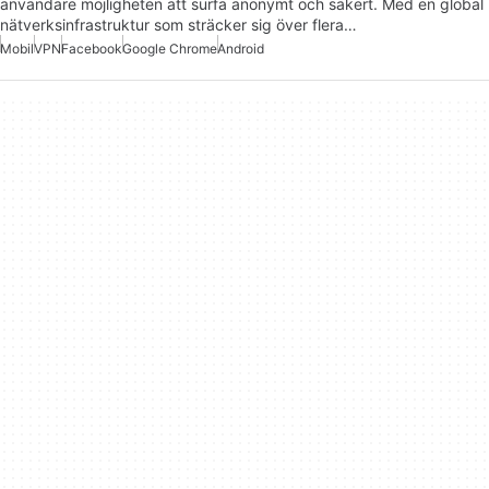
användare möjligheten att surfa anonymt och säkert. Med en global
nätverksinfrastruktur som sträcker sig över flera…
Mobil
VPN
Facebook
Google Chrome
Android