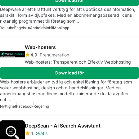
Download för
Deepware är ett kraftfullt verktyg för att upptäcka desinformation,
särskilt i form av djupfakes. Med en abonnemangsbaserad licens
riktar sig programmet till företag som…
Youtube
Engelska
Android
Mobil
Mobilapp
Web-hosters
4.9
Prenumeration
Web-hosters: Transparent och Effektiv Webbhosting
Download för
Web-hosters erbjuder en tydlig och enkel lösning för företag som
söker webbhosting, design och e-handelslösningar. Med en
abonnemangsbaserad licensmodell eliminerar de dolda avgifter
och…
Nyttighet
Facebook
Regering
DeepScan - AI Search Assistant
4
Gratis