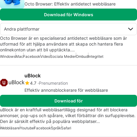
Octo Browser: Effektiv antidetect webbläsare
Download för Windows
Andra plattformar
Octo Browser är en specialiserad antidetect webbläsare som är
utformad för att hjälpa användare att skapa och hantera flera
onlinekonton utan att bli upptäckta.…
Windows
Mac
Facebook
Video
Sociala Medier
Ombud
Integritet
uBlock
4.7
Prenumeration
Effektiv annonsblockerare för webbläsare
Download för
uBlock är en kraftfull webbläsartillägg designad för att blockera
annonser, pop-ups och spårare, vilket förbättrar din surfupplevelse.
Den är särskilt effektiv på populära webbplatser…
Webbläsare
Youtube
Facebook
Språk
Safari