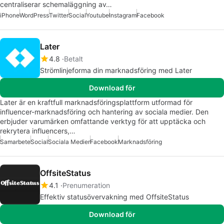
centraliserar schemaläggning av…
iPhone
WordPress
Twitter
Social
Youtube
Instagram
Facebook
Later
4.8
Betalt
Strömlinjeforma din marknadsföring med Later
Download för
Later är en kraftfull marknadsföringsplattform utformad för
influencer-marknadsföring och hantering av sociala medier. Den
erbjuder varumärken omfattande verktyg för att upptäcka och
rekrytera influencers,…
Samarbete
Social
Sociala Medier
Facebook
Marknadsföring
OffsiteStatus
4.1
Prenumeration
Effektiv statusövervakning med OffsiteStatus
Download för