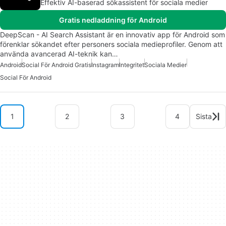
Effektiv AI-baserad sökassistent för sociala medier
Gratis nedladdning för Android
DeepScan - AI Search Assistant är en innovativ app för Android som
förenklar sökandet efter personers sociala medieprofiler. Genom att
använda avancerad AI-teknik kan…
Android
Social För Android Gratis
Instagram
Integritet
Sociala Medier
Social För Android
1
2
3
4
Sista