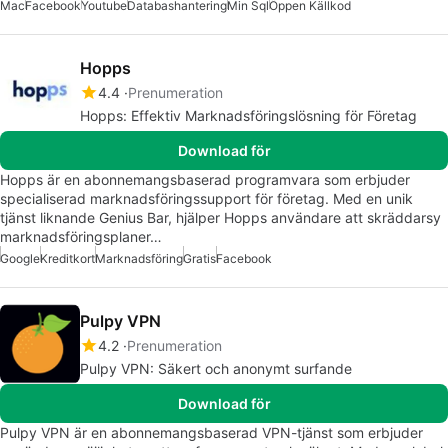
Mac
Facebook
Youtube
Databashantering
Min Sql
Öppen Källkod
Hopps
4.4
Prenumeration
Hopps: Effektiv Marknadsföringslösning för Företag
Download för
Hopps är en abonnemangsbaserad programvara som erbjuder
specialiserad marknadsföringssupport för företag. Med en unik
tjänst liknande Genius Bar, hjälper Hopps användare att skräddarsy
marknadsföringsplaner…
Google
Kreditkort
Marknadsföring
Gratis
Facebook
Pulpy VPN
4.2
Prenumeration
Pulpy VPN: Säkert och anonymt surfande
Download för
Pulpy VPN är en abonnemangsbaserad VPN-tjänst som erbjuder