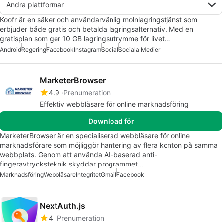
Andra plattformar
Koofr är en säker och användarvänlig molnlagringstjänst som
erbjuder både gratis och betalda lagringsalternativ. Med en
gratisplan som ger 10 GB lagringsutrymme för livet…
Android
Regering
Facebook
Instagram
Social
Sociala Medier
MarketerBrowser
4.9
Prenumeration
Effektiv webbläsare för online marknadsföring
Download för
MarketerBrowser är en specialiserad webbläsare för online
marknadsförare som möjliggör hantering av flera konton på samma
webbplats. Genom att använda AI-baserad anti-
fingeravtrycksteknik skyddar programmet…
Marknadsföring
Webbläsare
Integritet
Gmail
Facebook
NextAuth.js
4
Prenumeration