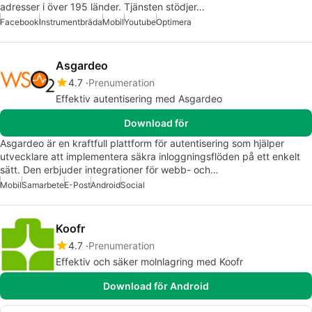
adresser i över 195 länder. Tjänsten stödjer…
Facebook
Instrumentbräda
Mobil
Youtube
Optimera
Asgardeo
4.7
Prenumeration
Effektiv autentisering med Asgardeo
Download för
Asgardeo är en kraftfull plattform för autentisering som hjälper
utvecklare att implementera säkra inloggningsflöden på ett enkelt
sätt. Den erbjuder integrationer för webb- och…
Mobil
Samarbete
E-Post
Android
Social
Koofr
4.7
Prenumeration
Effektiv och säker molnlagring med Koofr
Download för Android