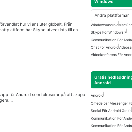
Windows
Andra plattformar
vandlat hur vi ansluter globalt. Från
Windows
Android
Mac
Ch
ttplattform har Skype utvecklats till en…
Skype För Windows 7
Kommunikation För Andro
Chat För Android
Videosa
Videokonferens För Andr
Gratis nedladdning
Android
nsapp för Android som fokuserar på att skapa
Android
agera.…
Social För Android Gratis
Kommunikation För Andro
Kommunikation För Andr