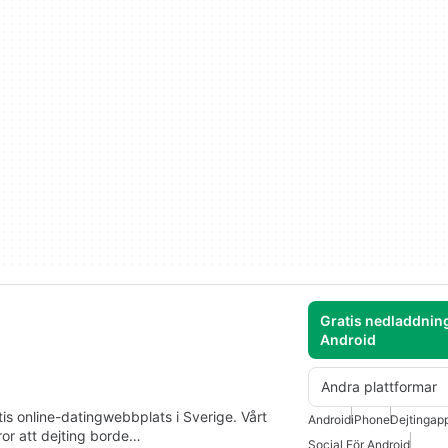
Gratis nedladdning
Android
Andra plattformar
 online-datingwebbplats i Sverige. Vårt
Android
iPhone
Dejtingap
tror att dejting borde…
Social För Android