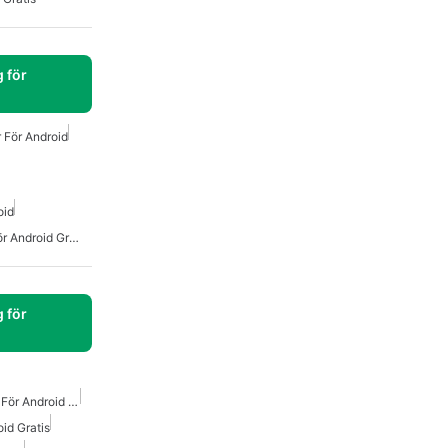
 för
 För Android
oid
Omedelbar Messenger För Android Gratis
 för
Slumpmässig Videochatt För Android Gratis
id Gratis