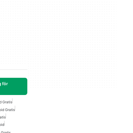
 för
d Gratis
id Gratis
atis
oid
 Gratis