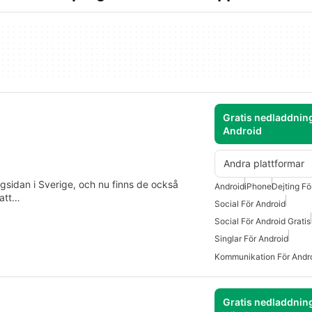
Gratis nedladdning
Android
Andra plattformar
gsidan i Sverige, och nu finns de också
Android
iPhone
Dejting Fö
 att…
Social För Android
Social För Android Gratis
Singlar För Android
Kommunikation För Andro
Gratis nedladdning