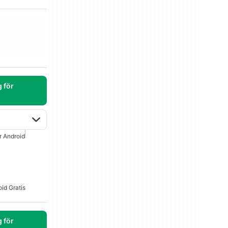
 för
r Android
id Gratis
 för