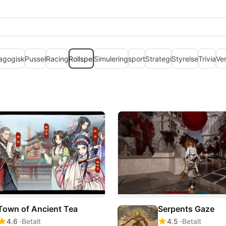
agogisk
Pussel
Racing
Rollspel
Simulering
sport
Strategi
Styrelse
Trivia
Ve
Town of Ancient Tea
Serpents Gaze
4.6
Betalt
4.5
Betalt