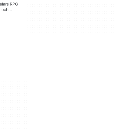
pelars RPG
p och