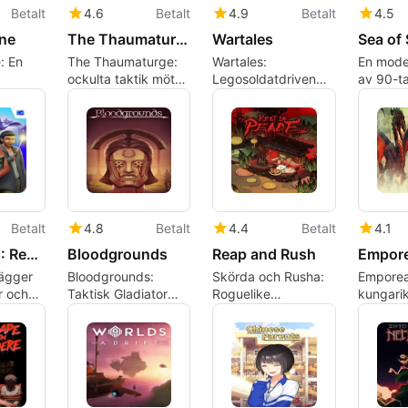
Betalt
4.6
Betalt
4.9
Betalt
4.5
ne
The Thaumaturge
Wartales
Sea of 
: En
The Thaumaturge:
Wartales:
En mode
ockulta taktik möter
Legosoldatdriven
av 90-ta
gd för
1905 Warszawa
öppen värld taktisk
JRPG:er
byggare
berättande
RPG med djup
tidsbase
förvaltning
Betalt
4.8
Betalt
4.4
Betalt
4.1
The Sims 4: Realm of Magic
Bloodgrounds
Reap and Rush
Empor
lägger
Bloodgrounds:
Skörda och Rusha:
Emporea
er och
Taktisk Gladiator
Roguelike
kungarik
The Sims
RPG med Ludus
Skördande i en
med hjä
Hantering och
Kaotisk Undervärld
fokuser
Roguelite Insatser