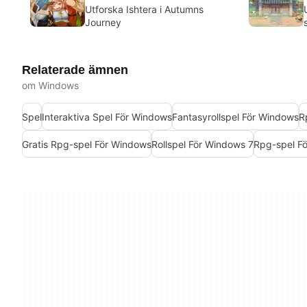
Utforska Ishtera i Autumns
Journey
Relaterade ämnen
om Windows
Spel
Interaktiva Spel För Windows
Fantasyrollspel För Windows
R
Gratis Rpg-spel För Windows
Rollspel För Windows 7
Rpg-spel F