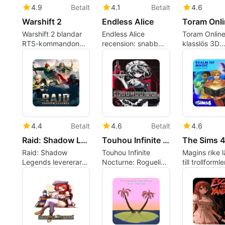
4.9
Betalt
4.1
Betalt
4.6
Warshift 2
Endless Alice
Toram Onli
Warshift 2 blandar
Endless Alice
Toram Online
RTS-kommandon
recension: snabb
klasslös 3D
med tredje persons
roguelite co-op med
MMORPG byg
strid i sci-fi-
anime stil
långsiktiga 
krigföring
4.4
Betalt
4.6
Betalt
4.6
Raid: Shadow Legends
Touhou Infinite Nocturne
Raid: Shadow
Touhou Infinite
Magins rike 
Legends levererar
Nocturne: Roguelike
till trollforml
djup hjältesamling
Taktisk RPG i
fördelar till 
strid på PC
Gensokyos Mörker
4