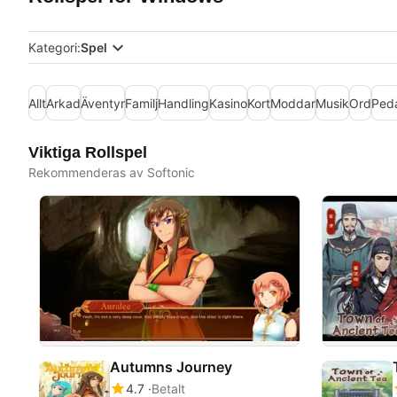
Kategori:
Spel
Allt
Arkad
Äventyr
Familj
Handling
Kasino
Kort
Moddar
Musik
Ord
Ped
Viktiga Rollspel
Rekommenderas av Softonic
Autumns Journey
4.7
Betalt