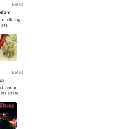
Betalt
Stars
rn tolkning
lets
 med
rad strid
Betalt
ea
 blandar
ets strategi
lm-
ad RPG-strid