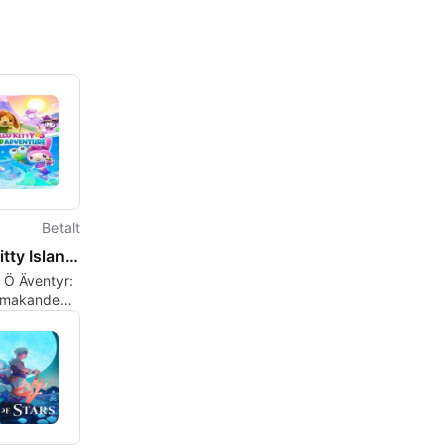
Betalt
Hello Kitty Island Adventure
y Ö Äventyr:
smakande
ärld
ing