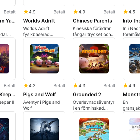
Betalt
4.9
Betalt
4.9
Betalt
4.5
Escape From Yandere
Worlds Adrift
Chinese Parents
Worlds Adrift:
Kinesiska föräldrar
In i Nec
ndar
fysikbaserad
fångar trycket och
föremål
kräck
sandbox MMO av
humorn av att växa
action 
nde
spelarbuilt skyships
upp
synergie
Betalt
4.2
Betalt
4.3
Betalt
4.9
Graveyard Keeper II
Pigs and Wolf
Grounded 2
eper II
Äventyr i Pigs and
Överlevnadsäventyr
En
Wolf
i en förminskad
gränsja
rvaltning
värld
formad a
rategi
levande