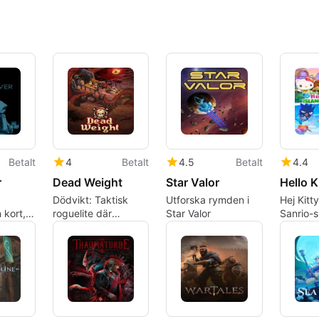
Betalt
4
Betalt
4.5
Betalt
4.4
r
Dead Weight
Star Valor
Dödvikt: Taktisk
Utforska rymden i
Hej Kitt
 kort,
roguelite där
Star Valor
Sanrio-
himmelspirater
öppen v
 RPG-
möter kosmisk fara
avkoppl