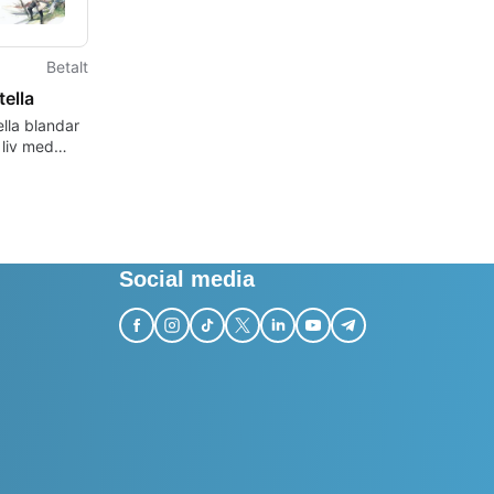
Betalt
ella
lla blandar
 liv med
il dungeon
Social media