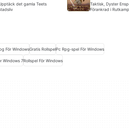
Upptäck det gamla Teets
Taktisk, Dyster Ens
stadsliv
Förankrad i Rutkam
Partypersonalisering
pg För Windows
Gratis Rollspel
Pc Rpg-spel För Windows
ör Windows 7
Rollspel För Windows