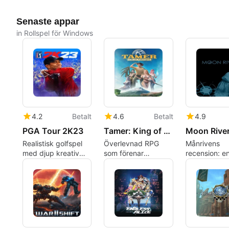
Senaste appar
in Rollspel för Windows
4.2
Betalt
4.6
Betalt
4.9
PGA Tour 2K23
Tamer: King of Dinosaurs
Moon Rive
Realistisk golfspel
Överlevnad RPG
Månrivens
med djup kreativ
som förenar
recension: en
banbyggande
dinosaurietämjande
surrealistisk
med förgrenad
atmosfärisk
romantik
resa