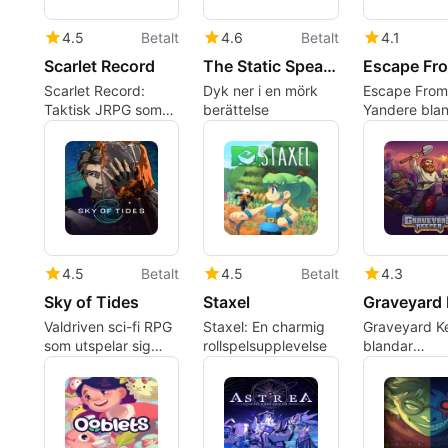
4.5
Betalt
4.6
Betalt
4.1
Scarlet Record
The Static Speaks My Name
Scarlet Record:
Dyk ner i en mörk
Escape From
Taktisk JRPG som
berättelse
Yandere bla
utspelar sig i Stora
röstdriven s
Bibliotekets
med spänna
universum
relationsspel
4.5
Betalt
4.5
Betalt
4.3
Sky of Tides
Staxel
Valdriven sci-fi RPG
Staxel: En charmig
Graveyard Ke
som utspelar sig
rollspelsupplevelse
blandar
bland
kyrkogårdsfö
himmelbundna hav
med odöd st