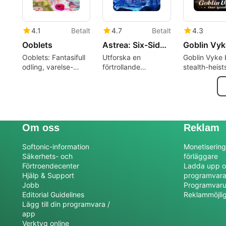
4.1
Betalt
4.7
Betalt
4.3
Ooblets
Astrea: Six-Sided Oracles
Ooblets: Fantasifull
Utforska en
Goblin Vyke 
odling, varelse-
förtrollande
stealth-heis
samling och dans-
roguelike-värld
svartmarknad
strids RPG
Om oss
Reklam
Softonic-information
Monetisering
Säkerhets- och
förläggare
Förtroendecenter
Ladda upp o
Hjälp & Support
programvar
Jobb
Programvaru
Editorial Guidelines
Reklammöjli
Lägg till din programvara /
app
Verktyg online