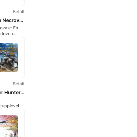
Betalt
Into the Necrovale
rovale: En
sdriven
RPG av
r
Betalt
Monster Hunter Wilds
ktupplevelse
v ett
 ekosystem