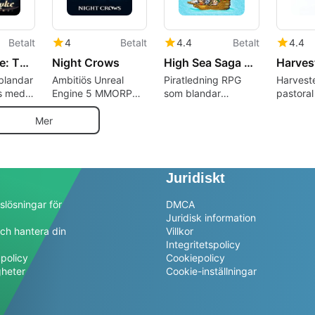
Betalt
4
Betalt
4.4
Betalt
4.4
Goblin Vyke: The Thief Tycoon
Night Crows
High Sea Saga DX
Harvest
blandar
Ambitiös Unreal
Piratledning RPG
Harveste
ts med
Engine 5 MMORPG
som blandar
pastoral
sbutikshållning
med massiv PvP
besättningstillväxt
JRPG-st
och tokenekonomi
med utforskning
äventyr
Mer
Juridiskt
slösningar för
DMCA
Juridisk information
ch hantera din
Villkor
a
Integritetspolicy
policy
Cookiepolicy
gheter
Cookie-inställningar