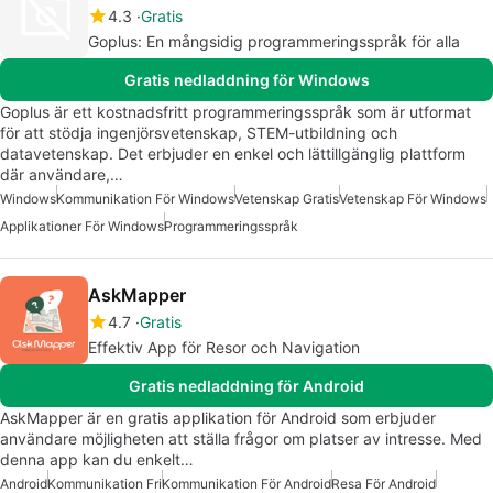
4.3
Gratis
Goplus: En mångsidig programmeringsspråk för alla
Gratis nedladdning för Windows
Goplus är ett kostnadsfritt programmeringsspråk som är utformat
för att stödja ingenjörsvetenskap, STEM-utbildning och
datavetenskap. Det erbjuder en enkel och lättillgänglig plattform
där användare,…
Windows
Kommunikation För Windows
Vetenskap Gratis
Vetenskap För Windows
Applikationer För Windows
Programmeringsspråk
AskMapper
4.7
Gratis
Effektiv App för Resor och Navigation
Gratis nedladdning för Android
AskMapper är en gratis applikation för Android som erbjuder
användare möjligheten att ställa frågor om platser av intresse. Med
denna app kan du enkelt…
Android
Kommunikation Fri
Kommunikation För Android
Resa För Android