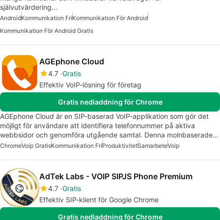
självutvärdering…
Android
Kommunikation Fri
Kommunikation För Android
Kommunikation För Android Gratis
AGEphone Cloud
4.7
Gratis
Effektiv VoIP-lösning för företag
Gratis nedladdning för Chrome
AGEphone Cloud är en SIP-baserad VoIP-applikation som gör det
möjligt för användare att identifiera telefonnummer på aktiva
webbsidor och genomföra utgående samtal. Denna molnbaserade…
Chrome
Voip Gratis
Kommunikation Fri
Produktivitet
Samarbete
Voip
AdTek Labs - VOIP SIPJS Phone Premium
4.7
Gratis
Effektiv SIP-klient för Google Chrome
Gratis nedladdning för Chrome