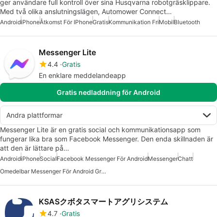
ger användare full kontroll över sina Husqvarna robotgräsklippare.
Med två olika anslutningslägen, Automower Connect…
Android
iPhone
Åtkomst För IPhone
Gratis
Kommunikation Fri
Mobil
Bluetooth
Messenger Lite
4.4
Gratis
En enklare meddelandeapp
Gratis nedladdning för Android
Andra plattformar
Messenger Lite är en gratis social och kommunikationsapp som
fungerar lika bra som Facebook Messenger. Den enda skillnaden är
att den är lättare på…
Android
iPhone
Social
Facebook Messenger För Android
Messenger
Chatt
Omedelbar Messenger För Android Gratis
KSASクボタスマートアグリシステム
4.7
Gratis