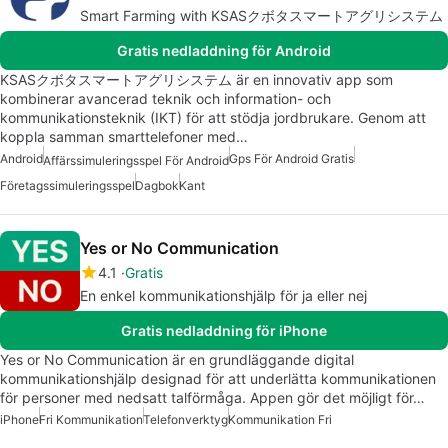
Smart Farming with KSASクボタスマートアグリシステム
Gratis nedladdning för Android
KSASクボタスマートアグリシステム är en innovativ app som
kombinerar avancerad teknik och information- och
kommunikationsteknik (IKT) för att stödja jordbrukare. Genom att
koppla samman smarttelefoner med…
Android
Gps För Android Gratis
Affärssimuleringsspel För Android
Företagssimuleringsspel
Dagbok
Kant
Yes or No Communication
4.1
Gratis
En enkel kommunikationshjälp för ja eller nej
Gratis nedladdning för iPhone
Yes or No Communication är en grundläggande digital
kommunikationshjälp designad för att underlätta kommunikationen
för personer med nedsatt talförmåga. Appen gör det möjligt för…
iPhone
Fri Kommunikation
Telefonverktyg
Kommunikation Fri