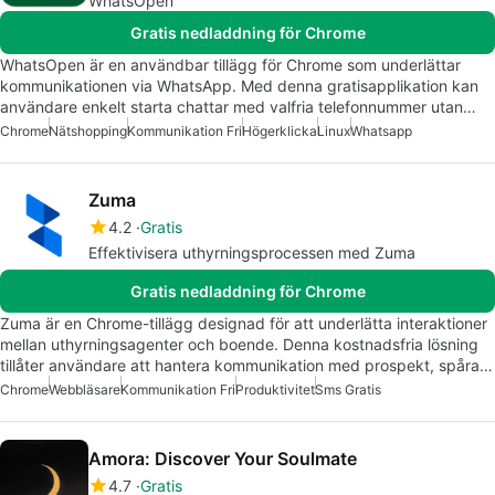
WhatsOpen
Gratis nedladdning för Chrome
WhatsOpen är en användbar tillägg för Chrome som underlättar
kommunikationen via WhatsApp. Med denna gratisapplikation kan
användare enkelt starta chattar med valfria telefonnummer utan…
Chrome
Nätshopping
Kommunikation Fri
Högerklicka
Linux
Whatsapp
Zuma
4.2
Gratis
Effektivisera uthyrningsprocessen med Zuma
Gratis nedladdning för Chrome
Zuma är en Chrome-tillägg designad för att underlätta interaktioner
mellan uthyrningsagenter och boende. Denna kostnadsfria lösning
tillåter användare att hantera kommunikation med prospekt, spåra…
Chrome
Webbläsare
Kommunikation Fri
Produktivitet
Sms Gratis
Amora: Discover Your Soulmate
4.7
Gratis