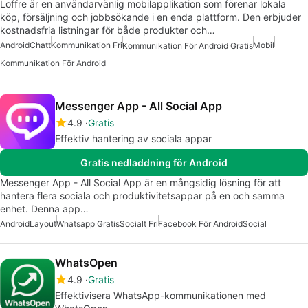
Loffre är en användarvänlig mobilapplikation som förenar lokala
köp, försäljning och jobbsökande i en enda plattform. Den erbjuder
kostnadsfria listningar för både produkter och…
Android
Chatt
Kommunikation Fri
Mobil
Kommunikation För Android Gratis
Kommunikation För Android
Messenger App - All Social App
4.9
Gratis
Effektiv hantering av sociala appar
Gratis nedladdning för Android
Messenger App - All Social App är en mångsidig lösning för att
hantera flera sociala och produktivitetsappar på en och samma
enhet. Denna app…
Android
Layout
Whatsapp Gratis
Socialt Fri
Facebook För Android
Social
WhatsOpen
4.9
Gratis
Effektivisera WhatsApp-kommunikationen med