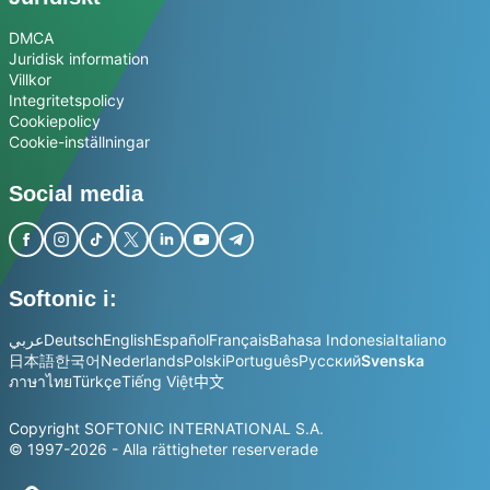
DMCA
Juridisk information
Villkor
Integritetspolicy
Cookiepolicy
Cookie-inställningar
Social media
Softonic i:
عربي
Deutsch
English
Español
Français
Bahasa Indonesia
Italiano
日本語
한국어
Nederlands
Polski
Português
Русский
Svenska
ภาษาไทย
Türkçe
Tiếng Việt
中文
Copyright SOFTONIC INTERNATIONAL S.A.
© 1997-2026 - Alla rättigheter reserverade