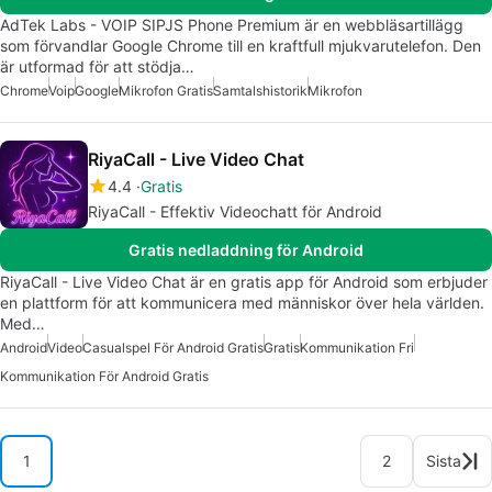
AdTek Labs - VOIP SIPJS Phone Premium är en webbläsartillägg
som förvandlar Google Chrome till en kraftfull mjukvarutelefon. Den
är utformad för att stödja…
Chrome
Voip
Google
Mikrofon Gratis
Samtalshistorik
Mikrofon
RiyaCall - Live Video Chat
4.4
Gratis
RiyaCall - Effektiv Videochatt för Android
Gratis nedladdning för Android
RiyaCall - Live Video Chat är en gratis app för Android som erbjuder
en plattform för att kommunicera med människor över hela världen.
Med…
Android
Video
Casualspel För Android Gratis
Gratis
Kommunikation Fri
Kommunikation För Android Gratis
1
2
Sista