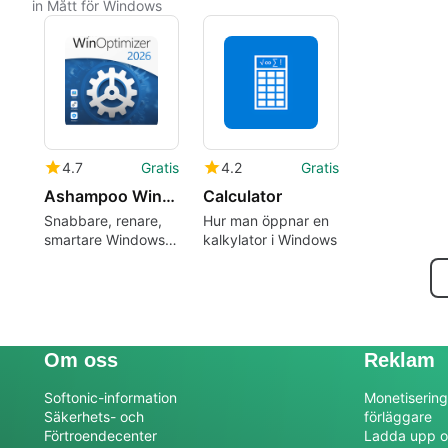
in Mått för Windows
4.7
Gratis
4.2
Gratis
Ashampoo WinOptimizer 2026
Calculator
Snabbare, renare,
Hur man öppnar en
smartare Windows-
kalkylator i Windows
optimering
Om oss
Reklam
Softonic-information
Monetisering
Säkerhets- och
förläggare
Förtroendecenter
Ladda upp o