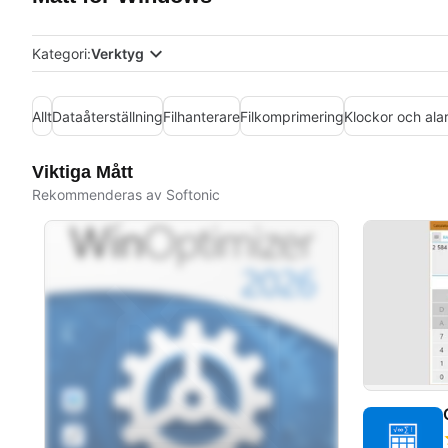
Kategori:
Verktyg
Allt
Dataåterställning
Filhanterare
Filkomprimering
Klockor och ala
Viktiga Mått
Rekommenderas av Softonic