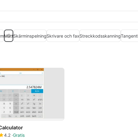
rm
Mått
Skärminspelning
Skrivare och fax
Streckkodsskanning
Tangent
Calculator
4.2
Gratis