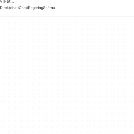
vilket…
Direktchatt
Chatt
Regering
Stjärna