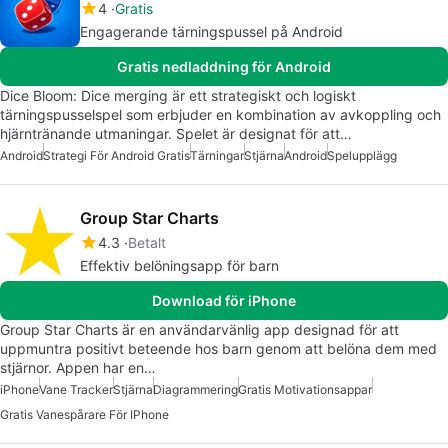
4
Gratis
Engagerande tärningspussel på Android
Gratis nedladdning för Android
Dice Bloom: Dice merging är ett strategiskt och logiskt
tärningspusselspel som erbjuder en kombination av avkoppling och
hjärntränande utmaningar. Spelet är designat för att…
Android
Strategi För Android Gratis
Tärningar
Stjärna
Android
Spelupplägg
Group Star Charts
4.3
Betalt
Effektiv belöningsapp för barn
Download för iPhone
Group Star Charts är en användarvänlig app designad för att
uppmuntra positivt beteende hos barn genom att belöna dem med
stjärnor. Appen har en…
iPhone
Vane Tracker
Stjärna
Diagrammering
Gratis Motivationsappar
Gratis Vanespårare För IPhone