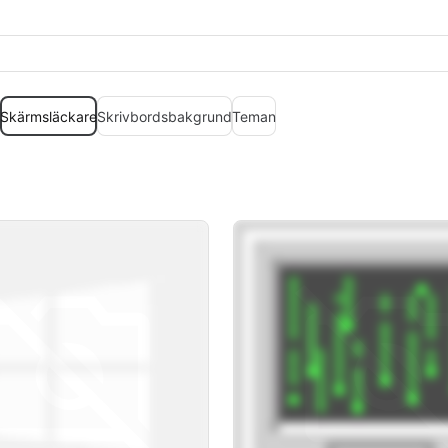
Skärmsläckare
Skrivbordsbakgrund
Teman