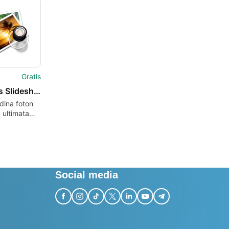
 realistiska
kvariet till
ivbord med
ska 3D-
ar och
Gratis
Endless Slideshow Screensaver
dina foton
 ultimata
äckaren.
Social media