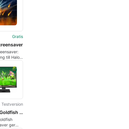
Gratis
creensaver
reensaver:
ng till Halo
um
Testversion
Digital Goldfish Screensaver
oldfish
aver ger