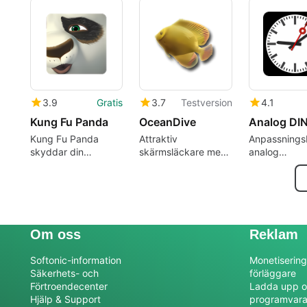
enkelt
Windows
3.9
Gratis
3.7
Testversion
4.1
Kung Fu Panda
OceanDive
Kung Fu Panda
Attraktiv
Anpassnings
skyddar din
skärmsläckare med
analog
datorskärm
fantastiska
klockskärms
undervattensscener
med tidlös d
Om oss
Reklam
Softonic-information
Monetisering
Säkerhets- och
förläggare
Förtroendecenter
Ladda upp o
Hjälp & Support
programvar