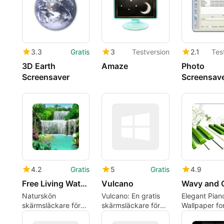
3.3
Gratis
3
Testversion
2.1
Tes
3D Earth
Amaze
Photo
Screensaver
Screensav
Maker
4.2
Gratis
5
Gratis
4.9
Free Living Waterfall 3
Vulcano
Naturskön
Vulcano: En gratis
Elegant Pian
skärmsläckare för
skärmsläckare för
Wallpaper fo
avkoppling
Windows
Lovers