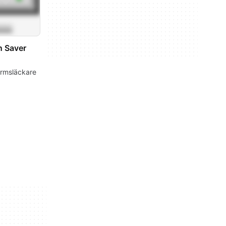
n Saver
ärmsläckare