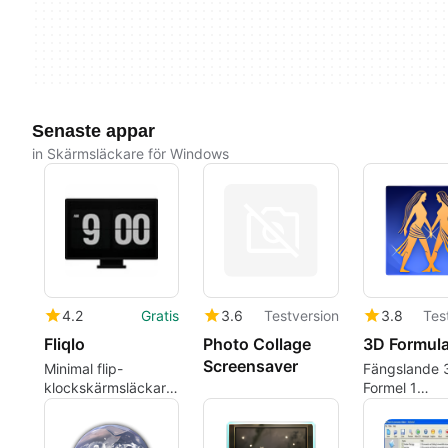
Senaste appar
in Skärmsläckare för Windows
4.2
Gratis
3.6
Testversion
3.8
Tes
Fliqlo
Photo Collage
Screensaver
Minimal flip-
Fängslande 
klockskärmsläckare
Formel 1
med inbyggd
Skärmsläcka
integration