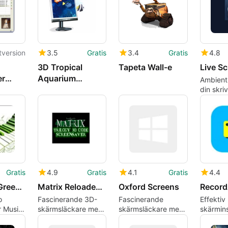
tversion
3.5
Gratis
3.4
Gratis
4.8
3D Tropical
Tapeta Wall-e
Live S
er
Aquarium
Ambient 
Screensaver
din skri
Gratis
4.9
Gratis
4.1
Gratis
4.4
Wavy and Green Piano wallpaper
Matrix Reloaded 3D Screensaver
Oxford Screens
Recor
o
Fascinerande 3D-
Fascinerande
Effektiv
r Music
skärmsläckare med
skärmsläckare med
skärmin
Matrix-tema
Oxford-tema
med Rec