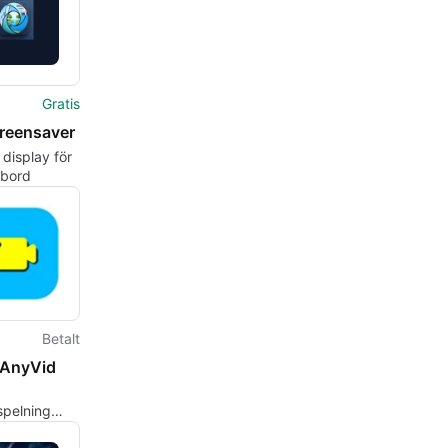
Gratis
creensaver
display för
vbord
Betalt
dAnyVid
spelning
ordAnyVid