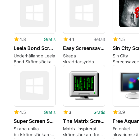
4.8
Gratis
4.1
Betalt
4.5
Leela Bond Screensaver
Easy Screensaver Creator Standard Edition
Underhållande Leela
Skapa
Sin City
Bond Skärmsläckare
skräddarsydda
Screensaver:
för Windows
bildskärmskydd
visuell upple
enkelt
4.5
Gratis
3
Gratis
3.9
Super Screen Saver Creador
The Matrix Screen Saver
Skapa unika
Matrix-inspirerat
En enkel
bildskärmsläckare
skärmsläckare för
akvariumskä