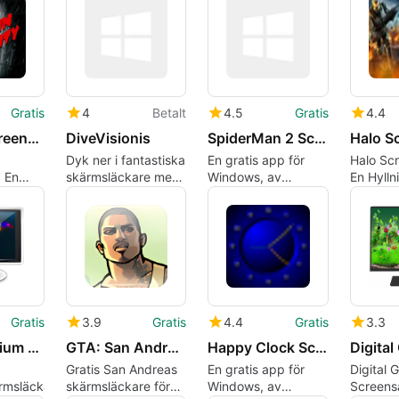
Gratis
4
Betalt
4.5
Gratis
4.4
Sin City Screensaver
DiveVisionis
SpiderMan 2 Screensaver
Halo S
Dyk ner i fantastiska
En gratis app för
Halo Sc
 En
skärmsläckare med
Windows, av
En Hyllni
velse
DiveVisionis
SonyPictures.
Univers
Gratis
3.9
Gratis
4.4
Gratis
3.3
Free Aquarium Screensaver
GTA: San Andreas Homeboys
Happy Clock Screensaver
Gratis San Andreas
En gratis app för
Digital G
rmsläckare
skärmsläckare för
Windows, av
Screens