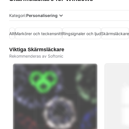
Kategori:
Personalisering
Allt
Markörer och teckensnitt
Ringsignaler och ljud
Skärmsläckare
Viktiga Skärmsläckare
Rekommenderas av Softonic