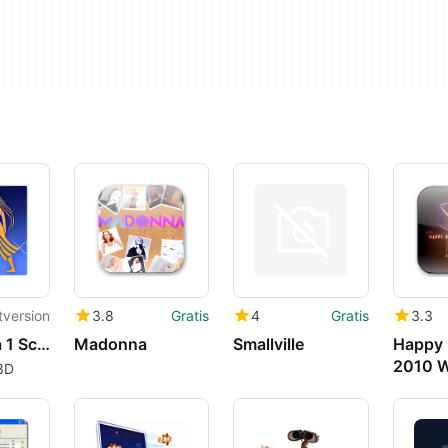
tversion
3.8
Gratis
4
Gratis
3.3
3D Formula 1 Screensaver
Madonna
Smallville
Happy 
2010 W
3D
re