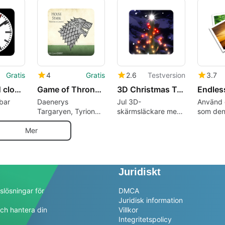
persondatorer
saversplanet-com.
den mest
guldfiska
din skr
realisti
guldfisk
vatten
Gratis
4
Gratis
2.6
Testversion
3.7
Analog DIN clock screensaver
Game of Thrones Screensaver
3D Christmas Tree Screensaver
bar
Daenerys
Jul 3D-
Använd 
Targaryen, Tyrion
skärmsläckare med
som den
läckare
Lannister, King
gran, ljus, snö,
skärmsl
esign.
Joffrey och mer!
klocka
Mer
Juridiskt
slösningar för
DMCA
Juridisk information
ch hantera din
Villkor
a
Integritetspolicy