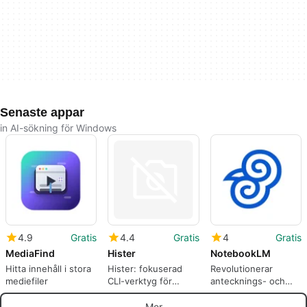
Senaste appar
in AI-sökning för Windows
4.9
Gratis
4.4
Gratis
4
Gratis
MediaFind
Hister
NotebookLM
Hitta innehåll i stora
Hister: fokuserad
Revolutionerar
mediefiler
CLI-verktyg för
antecknings- och
beständiga
idégenereringsproces
kommandon historik
Mer