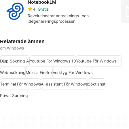
NotebookLM
4
Gratis
Revolutionerar antecknings- och
idégenereringsprocessen
Relaterade ämnen
om Windows
Djup Sökning Ai
Youtube För Windows 10
Youtube För Windows 11
Webbsökning
Mozilla Firefox
Verktyg För Windows
Terminal För Windows
Ai-assistent För Windows
Söktjänst
Privat Surfning