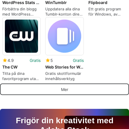
WordPress Stats Plugin
WinTumblr
Flipboard
Förbättra din blogg
Uppdatera alla dina
Ett gratis program
med WordPress
Tumblr-konton direkt
för Windows, av
Stats Plugin
från din skrivbord
Flipboard.
4.9
Gratis
5
Gratis
The CW
Web Stories for WordPress
Titta på dina
Gratis skottformulär
favoritprogram utan
innehållsverktyg
kostnad
Mer
Frigör din kreativitet med