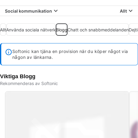
Social kommunikation
Allt
Allt
Använda sociala nätverk
Blogg
Chatt och snabbmeddelanden
Dejt
Softonic kan tjäna en provision när du köper något via
någon av länkarna.
Viktiga Blogg
Rekommenderas av Softonic