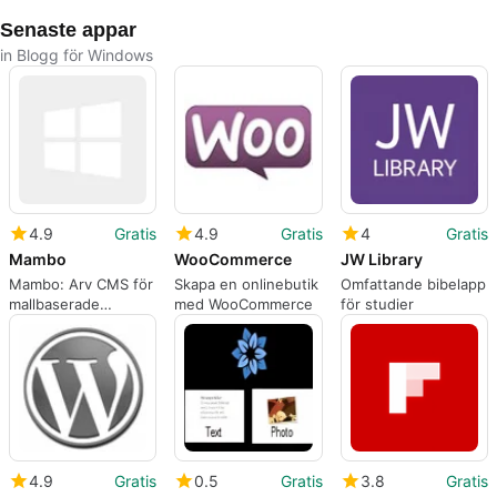
Senaste appar
in Blogg för Windows
4.9
Gratis
4.9
Gratis
4
Gratis
Mambo
WooCommerce
JW Library
Mambo: Arv CMS för
Skapa en onlinebutik
Omfattande bibelapp
mallbaserade
med WooCommerce
för studier
webbplatser och
bloggar
4.9
Gratis
0.5
Gratis
3.8
Gratis