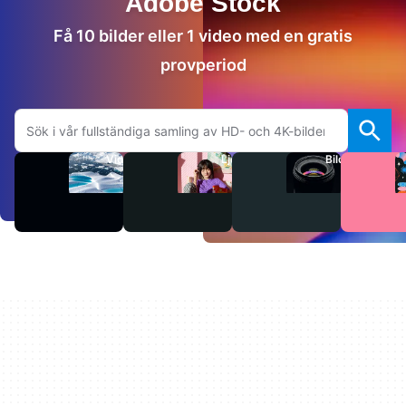
Adobe Stock
Få 10 bilder eller 1 video med en gratis
provperiod
Sök på Adobe.com
Videor
Ljud
Bilder