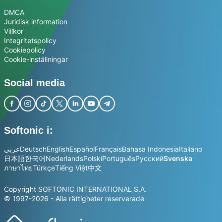
DMCA
Juridisk information
Villkor
Integritetspolicy
Cookiepolicy
Cookie-inställningar
Social media
Softonic i:
عربي
Deutsch
English
Español
Français
Bahasa Indonesia
Italiano
日本語
한국어
Nederlands
Polski
Português
Русский
Svenska
ภาษาไทย
Türkçe
Tiếng Việt
中文
Copyright SOFTONIC INTERNATIONAL S.A.
© 1997-2026 - Alla rättigheter reserverade