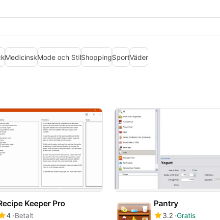
ck
Medicinsk
Mode och Stil
Shopping
Sport
Väder
Recipe Keeper Pro
Pantry
4
Betalt
3.2
Gratis