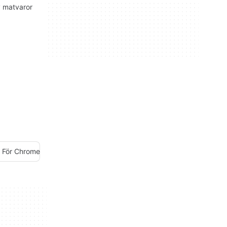
v matvaror
g För Chrome