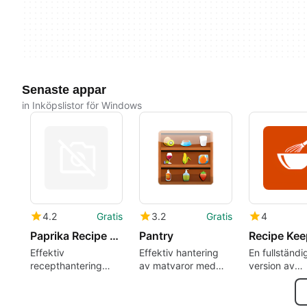
Senaste appar
in Inköpslistor för Windows
4.2
Gratis
3.2
Gratis
4
Paprika Recipe Manager 3
Pantry
Effektiv
Effektiv hantering
En fullständi
recepthantering
av matvaror med
version av
med Paprika Recipe
Pantry
programmet 
Manager 3
Windows, av
Tudorspan Li