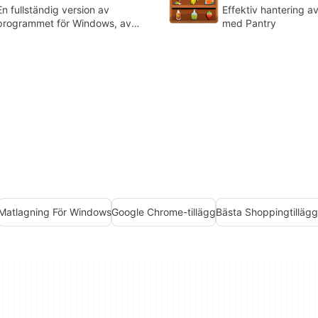
En fullständig version av
Effektiv hantering a
programmet för Windows, av
med Pantry
Tudorspan Limited.
Matlagning För Windows
Google Chrome-tillägg
Bästa Shoppingtilläg