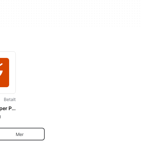
Betalt
Recipe Keeper Pro
g
för
Mer
mited.