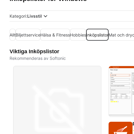
Kategori:
Livsstil
Allt
Biljettservice
Hälsa & Fitness
Hobbies
Inköpslistor
Mat och dry
Viktiga Inköpslistor
Rekommenderas av Softonic