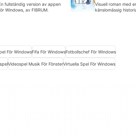
En fullständig version av appen
Visuell roman med e
för Windows, av FIBRUM.
känslomässig histori
spel För Windows
Fifa För Windows
Fotbollschef För Windows
spel
Videospel Musik För Fönster
Virtuella Spel För Windows