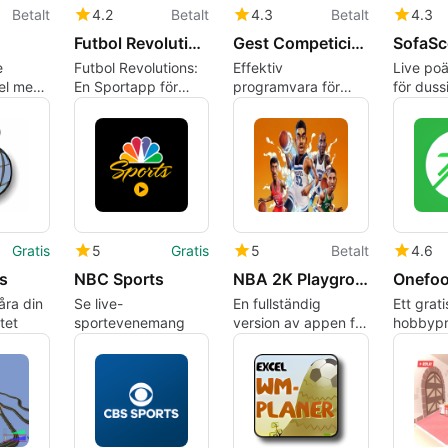
Betalt
4.2
Betalt
4.3
Betalt
4.3
Futbol Revolutions
Gest Competiciones Deportivas
e
Futbol Revolutions:
Effektiv
Live poä
el med
En Sportapp för
programvara för
för duss
lag
Windows
sporttävlingar
sporter
Gratis
5
Gratis
5
Betalt
4.6
s
NBC Sports
NBA 2K Playgrounds 2
Onefoo
ra din
Se live-
En fullständig
Ett grat
tet
sportevenemang
version av appen för
hobbypr
Windows, av Saber
Window
Interactive.