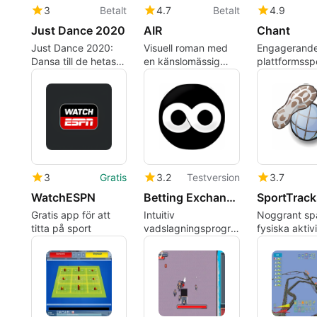
3
Betalt
4.7
Betalt
4.9
Just Dance 2020
AIR
Chant
Just Dance 2020:
Visuell roman med
Engagerand
Dansa till de hetaste
en känslomässig
plattformssp
låtarna
historia
mystiska ins
3
Gratis
3.2
Testversion
3.7
WatchESPN
Betting Exchange by BOOKIE Software
SportTrack
Gratis app för att
Intuitiv
Noggrant spå
titta på sport
vadslagningsprogramvara
fysiska aktivi
för professionella
bookmakingsföretag