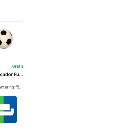
Gratis
TS Marcador Fútbol
ntering för
venemang