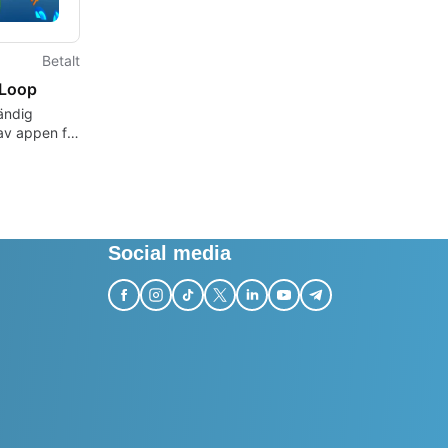
Betalt
Loop
tändig
av appen för
, av
.
Social media