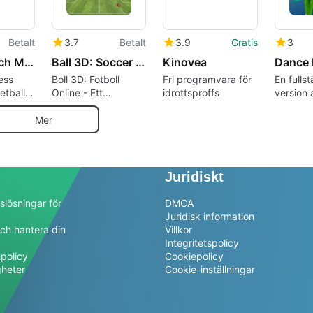
Betalt
3.7
Betalt
3.9
Gratis
3
NCAA March Madness Live
Ball 3D: Soccer Online
Kinovea
Dance 
ess
Boll 3D: Fotboll
Fri programvara för
En fulls
etball
Online - Ett
idrottsproffs
version 
multiplayer
Windows
sportspel
FIBRUM
Mer
Juridiskt
slösningar för
DMCA
Juridisk information
ch hantera din
Villkor
a
Integritetspolicy
policy
Cookiepolicy
gheter
Cookie-inställningar