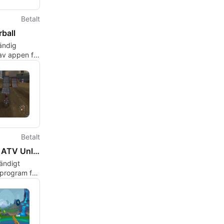
Betalt
ball
tändig
av appen för
, av Les
s.
Betalt
MX vs. ATV Unleashed
tändigt
sprogram för
, av
 Studios.