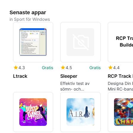
Senaste appar
in Sport för Windows
4.3
Gratis
4.5
Gratis
4.4
Ltrack
Sleeper
Effektiv test av
Designa Din
sömn- och
Mini RC-ban
vilotillstånd
RCP Track Bu