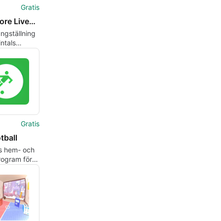
Gratis
SofaScore LiveScore - Live Scores and Results
ngställning
intals
Gratis
tball
is hem- och
ogram för
s