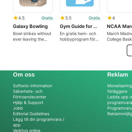
4.5
Gratis
3.5
Gratis
4
Galaxy Bowling
Gym Guide for Windows 10
Bowl strikes without
En gratis hem- och
March Madn
ever leaving the
hobbyprogram för
College Bask
house in Galaxy
Windows
Central
Bowling
Om oss
Reklam
Softonic-information
Monetisering
Säkerhets- och
förläggare
Förtroendecenter
Ladda upp o
Hjälp & Support
programvar
Jobb
Programvaru
Editorial Guidelines
Reklammöjli
Lägg till din programvara /
app
Verktyg online