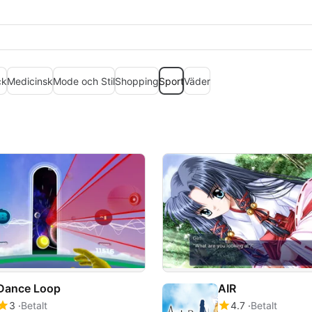
ck
Medicinsk
Mode och Stil
Shopping
Sport
Väder
Dance Loop
AIR
3
Betalt
4.7
Betalt