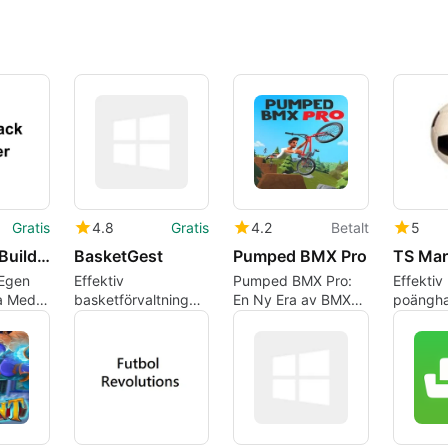
Gratis
4.8
Gratis
4.2
Betalt
5
RCP Track Builder
BasketGest
Pumped BMX Pro
 Egen
Effektiv
Pumped BMX Pro:
Effektiv
a Med
basketförvaltning
En Ny Era av BMX
poängha
ilder
med BasketGest
Freestyle
sporte