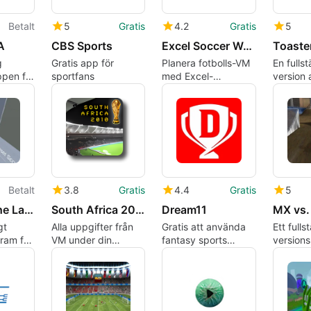
Betalt
5
Gratis
4.2
Gratis
5
A
CBS Sports
Excel Soccer World Cup 2010 Planner
Toaster
g
Gratis app för
Planera fotbolls-VM
En fulls
ppen för
sportfans
med Excel-
version 
 Vox
programmet
Windows
Crafteur
Betalt
3.8
Gratis
4.4
Gratis
5
Golf with the Lads
South Africa 2010 - World Cup
Dream11
gt
Alla uppgifter från
Gratis att använda
Ett fulls
ram för
VM under din
fantasy sports
version
 Sam
kontroll
plattform
Windows
Rainbow