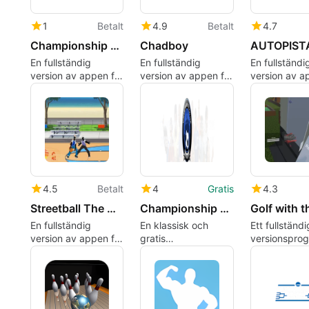
1
Betalt
4.9
Betalt
4.7
Championship Manager 2007
Chadboy
AUTOPIST
En fullständig
En fullständig
En fullständi
version av appen för
version av appen för
version av a
Windows, av
Windows, av
Windows, av
Beautiful Game
galesoozka.
Mare.
Studios.
4.5
Betalt
4
Gratis
4.3
Streetball The Mecca
Championship Manager: Season 01/02
En fullständig
En klassisk och
Ett fullständi
version av appen för
gratis
versionsprog
Windows, av Illegal
fotbollsmanagementsimuleringsspel
Windows, av
Games.
Mahony.