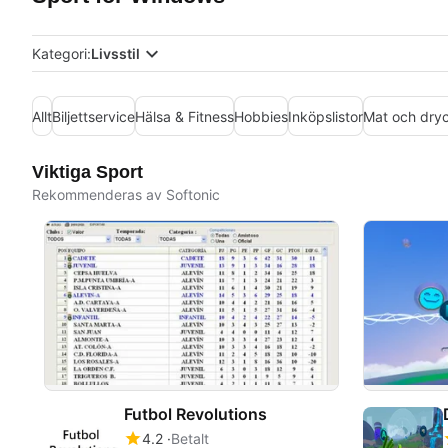
Kategori:
Livsstil
Allt
Biljettservice
Hälsa & Fitness
Hobbies
Inköpslistor
Mat och dry
Viktiga Sport
Rekommenderas av Softonic
Futbol Revolutions
4.2
Betalt