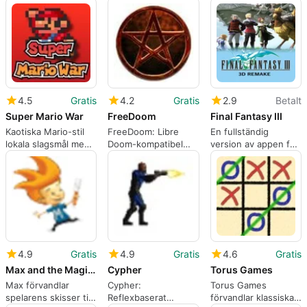
Plattformare
Metroidvania
Upplevelse
4.5
Gratis
4.2
Gratis
2.9
Betalt
Super Mario War
FreeDoom
Final Fantasy III
Kaotiska Mario-stil
FreeDoom: Libre
En fullständig
lokala slagsmål med
Doom-kompatibel
version av appen för
djup mod-stöd
FPS med kompletta
Windows, av Matrix
gratis tillgångar och
Software.
flerspelarläge
4.9
Gratis
4.9
Gratis
4.6
Gratis
Max and the Magic Marker
Cypher
Torus Games
Max förvandlar
Cypher:
Torus Games
spelarens skisser till
Reflexbaserat
förvandlar klassiska