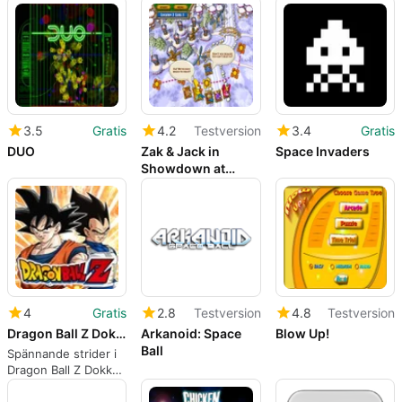
3.5
Gratis
4.2
Testversion
3.4
Gratis
DUO
Zak & Jack in
Space Invaders
Showdown at
Monstertown
4
Gratis
2.8
Testversion
4.8
Testversion
Dragon Ball Z Dokkan Battle
Arkanoid: Space
Blow Up!
Ball
Spännande strider i
Dragon Ball Z Dokkan
Battle