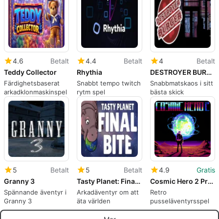
4.6
Betalt
4.4
Betalt
4
Betalt
Teddy Collector
Rhythia
DESTROYER BURGER
Färdighetsbaserat
Snabbt tempo twitch
Snabbmatskaos i sitt
arkadklonmaskinspel
rytm spel
bästa skick
5
Betalt
5
Betalt
4.9
Gratis
Granny 3
Tasty Planet: Final Bite
Cosmic Hero 2 Prologue
Spännande äventyr i
Arkadäventyr om att
Retro
Granny 3
äta världen
pusseläventyrsspel