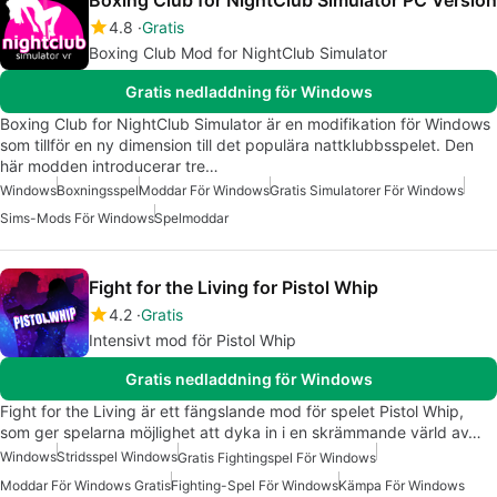
Boxing Club for NightClub Simulator PC Version
4.8
Gratis
Boxing Club Mod for NightClub Simulator
Gratis nedladdning för Windows
Boxing Club for NightClub Simulator är en modifikation för Windows
som tillför en ny dimension till det populära nattklubbsspelet. Den
här modden introducerar tre…
Windows
Boxningsspel
Moddar För Windows
Gratis Simulatorer För Windows
Sims-Mods För Windows
Spelmoddar
Fight for the Living for Pistol Whip
4.2
Gratis
Intensivt mod för Pistol Whip
Gratis nedladdning för Windows
Fight for the Living är ett fängslande mod för spelet Pistol Whip,
som ger spelarna möjlighet att dyka in i en skrämmande värld av…
Windows
Stridsspel Windows
Gratis Fightingspel För Windows
Moddar För Windows Gratis
Fighting-Spel För Windows
Kämpa För Windows