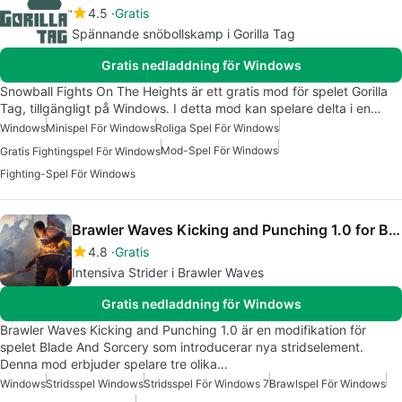
4.5
Gratis
Spännande snöbollskamp i Gorilla Tag
Gratis nedladdning för Windows
Snowball Fights On The Heights är ett gratis mod för spelet Gorilla
Tag, tillgängligt på Windows. I detta mod kan spelare delta i en…
Windows
Minispel För Windows
Roliga Spel För Windows
Mod-Spel För Windows
Gratis Fightingspel För Windows
Fighting-Spel För Windows
Brawler Waves Kicking and Punching 1.0 for Blade And Sorcery
4.8
Gratis
Intensiva Strider i Brawler Waves
Gratis nedladdning för Windows
Brawler Waves Kicking and Punching 1.0 är en modifikation för
spelet Blade And Sorcery som introducerar nya stridselement.
Denna mod erbjuder spelare tre olika…
Windows
Stridsspel Windows
Stridsspel För Windows 7
Brawlspel För Windows