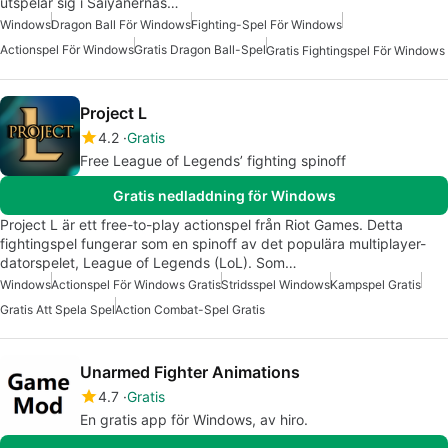
utspelar sig i Saiyanernas…
Windows
Dragon Ball För Windows
Fighting-Spel För Windows
Actionspel För Windows
Gratis Dragon Ball-Spel
Gratis Fightingspel För Windows
Project L
4.2
Gratis
Free League of Legends’ fighting spinoff
Gratis nedladdning för Windows
Project L är ett free-to-play actionspel från Riot Games. Detta
fightingspel fungerar som en spinoff av det populära multiplayer-
datorspelet, League of Legends (LoL). Som…
Windows
Actionspel För Windows Gratis
Stridsspel Windows
Kampspel Gratis
Gratis Att Spela Spel
Action Combat-Spel Gratis
Unarmed Fighter Animations
4.7
Gratis
En gratis app för Windows, av hiro.