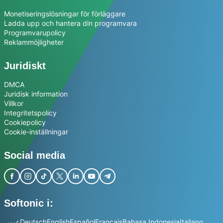
Monetiseringslösningar för förläggare
Ladda upp och hantera din programvara
Programvarupolicy
Reklammöjligheter
Juridiskt
DMCA
Juridisk information
Villkor
Integritetspolicy
Cookiepolicy
Cookie-inställningar
Social media
Softonic i:
عربي
Deutsch
English
Español
Français
Bahasa Indonesia
Italiano