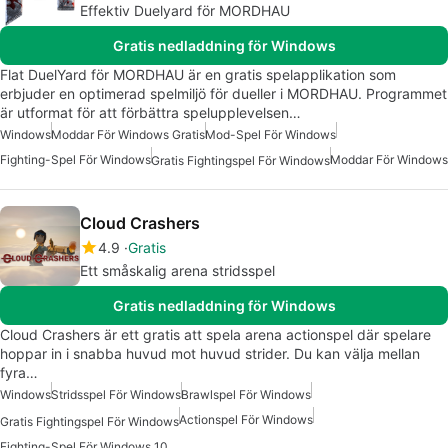
Effektiv Duelyard för MORDHAU
Gratis nedladdning för Windows
Flat DuelYard för MORDHAU är en gratis spelapplikation som
erbjuder en optimerad spelmiljö för dueller i MORDHAU. Programmet
är utformat för att förbättra spelupplevelsen…
Windows
Moddar För Windows Gratis
Mod-Spel För Windows
Fighting-Spel För Windows
Moddar För Windows
Gratis Fightingspel För Windows
Cloud Crashers
4.9
Gratis
Ett småskalig arena stridsspel
Gratis nedladdning för Windows
Cloud Crashers är ett gratis att spela arena actionspel där spelare
hoppar in i snabba huvud mot huvud strider. Du kan välja mellan
fyra…
Windows
Stridsspel För Windows
Brawlspel För Windows
Actionspel För Windows
Gratis Fightingspel För Windows
Fighting-Spel För Windows 10