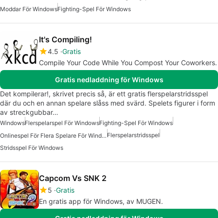
Moddar För Windows
Fighting-Spel För Windows
It's Compiling!
4.5
Gratis
Compile Your Code While You Compost Your Coworkers.
Gratis nedladdning för Windows
Det kompilerar!, skrivet precis så, är ett gratis flerspelarstridsspel
där du och en annan spelare slåss med svärd. Spelets figurer i form
av streckgubbar…
Windows
Flerspelarspel För Windows
Fighting-Spel För Windows
Flerspelarstridsspel
Onlinespel För Flera Spelare För Windows
Stridsspel För Windows
Capcom Vs SNK 2
5
Gratis
En gratis app för Windows, av MUGEN.