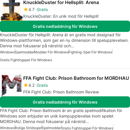
KnuckleDuster for Hellsplit: Arena
4.7
Gratis
KnuckleDuster: En unik mod för Hellsplit
Gratis nedladdning för Windows
KnuckleDuster för Hellsplit: Arena är en gratis mod designad för
Windows-plattformen, som ger en ny dimension till spelupplevelsen.
Denna mod fokuserar på närstrid och…
Windows
Spelmoddar
Moddar För Windows
Fighting-Spel För Windows
Gratis Fightingspel För Windows
FFA Fight Club: Prison Bathroom for MORDHAU
4.2
Gratis
FFA Fight Club: Prison Bathroom Review
Gratis nedladdning för Windows
FFA Fight Club: Prison Bathroom är en gratis spelmodifikation för
Windows som erbjuder en unik kampupplevelse inom spelet
MORDHAU. Denna mod fokuserar på närstrid…
Windows
Roliga Stridsspel
Spelmoddar
Gratis Fightingspel För Windows