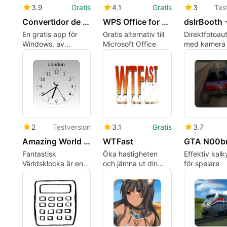
3.9
Gratis
4.1
Gratis
3
Tes
Convertidor de PDF a Word
WPS Office for Windows
En gratis app för
Gratis alternativ till
Direktfotoau
Windows, av
Microsoft Office
med kamera
convertidor-de-pdf.
skrivare
2
Testversion
3.1
Gratis
3.7
Amazing World Clock
WTFast
GTA N00b
Fantastisk
Öka hastigheten
Effektiv kalk
Världsklocka är en
och jämna ut din
för spelare
sofistikerad och
spelanslutning.
kraftfull
programvara som
låter dig hålla koll på
tiden över hela
världen