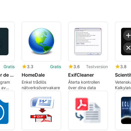
Gratis
3.3
Gratis
3.6
Testversion
3.8
Convertidor de Word a PDF
HomeDale
ExifCleaner
rogram
Enkel trådlös
Återta kontrollen
Vetensk
 av
nätverksövervakare
över dina data
Kalkylat
de-pdf.
Matemat
fingerto