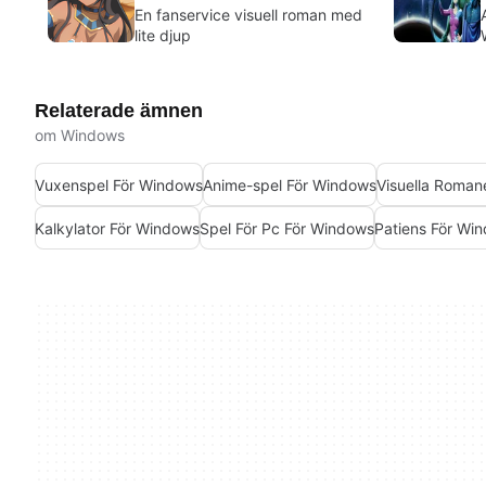
En fanservice visuell roman med
lite djup
Relaterade ämnen
om Windows
Vuxenspel För Windows
Anime-spel För Windows
Visuella Roman
Kalkylator För Windows
Spel För Pc För Windows
Patiens För Wi