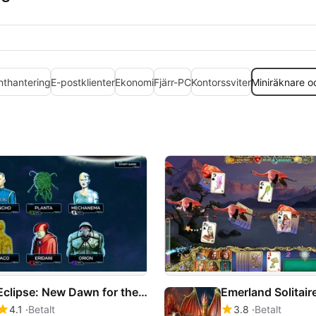
thantering
E-postklienter
Ekonomi
Fjärr-PC
Kontorssviter
Miniräknare 
Eclipse: New Dawn for the Galaxy
4.1
Betalt
3.8
Betalt