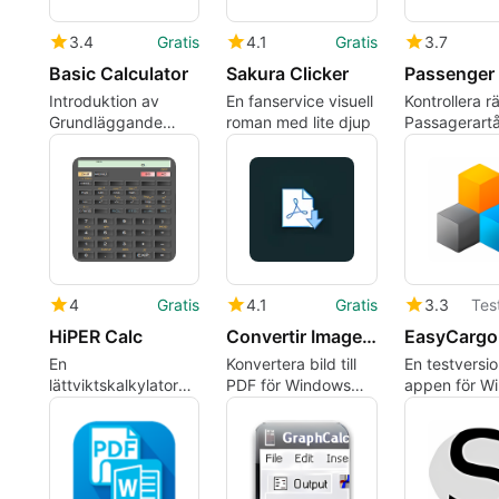
3.4
Gratis
4.1
Gratis
3.7
Basic Calculator
Sakura Clicker
Introduktion av
En fanservice visuell
Kontrollera rä
Grundläggande
roman med lite djup
Passagerartå
Kalkylatorn för
Windows
4
Gratis
4.1
Gratis
3.3
Tes
HiPER Calc
Convertir Imagen a PDF
EasyCargo
En
Konvertera bild till
En testversi
lättviktskalkylator
PDF för Windows
appen för W
med vetenskapliga
från convertidor-de-
av bee-inter
funktioner
pdf
s-r-o.