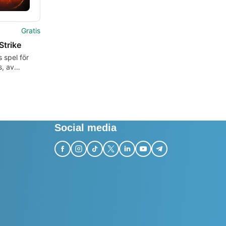
Gratis
Strike
s spel för
, av
 Games
Social media