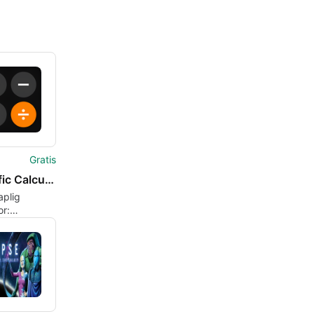
Gratis
Scientific Calculator
aplig
or:
ik vid dina
ppar