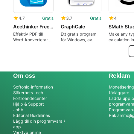
4.7
Gratis
3.7
Gratis
4
Acethinker Free PDF to Word Converter
GraphCalc
SMath Stu
Effektiv PDF till
Ett gratis program
Make any ty
Word-konverterare
för Windows, av
calculation in
för Windows
graphcalc.
virtual note
Om oss
Reklam
Softonic-information
Monetisering
Säkerhets- och
förläggare
Förtroendecenter
Ladda upp o
Hjälp & Support
programvar
Jobb
Programvaru
Editorial Guidelines
Reklammöjli
Lägg till din programvara /
app
Verktyg online