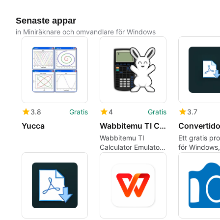
Senaste appar
in Miniräknare och omvandlare för Windows
3.8
Gratis
4
Gratis
3.7
Yucca
Wabbitemu TI Calculator Emulator (64-bit)
Wabbitemu TI
Ett gratis p
Calculator Emulator
för Windows,
för Windows
convertidor-