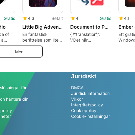
Gratis
4.3
Betalt
4
Gratis
4.1
dio
Little Big Adventure 2 (Twinsen'S Odyssey)
Document to PDF Converter
Ember 
pe of
En fantastisk
{ \"translation\":
Ett grati
 a
berättelse som lite
\"Det här
Windows
book
förstörs av dess
programmet låter
Reentry
grafik
dig konvertera olika
Mer
dokument till PDF
enkelt och snabbt.\"
}
Juridiskt
slösningar för
DMCA
Juridisk information
ch hantera din
Villkor
a
Integritetspolicy
policy
Cookiepolicy
gheter
Cookie-inställningar