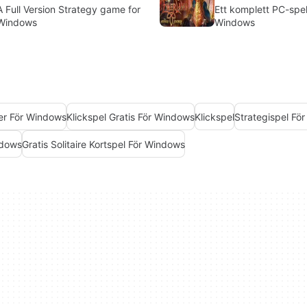
A Full Version Strategy game for
Ett komplett PC-spel
Windows
Windows
er För Windows
Klickspel Gratis För Windows
Klickspel
Strategispel Fö
ndows
Gratis Solitaire Kortspel För Windows