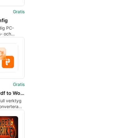
Gratis
fig
dig PC-
s- och
ringsprogramvara
Gratis
PDF - Pdf to Word Converter
full verktyg
konvertera
 Word och
ormat