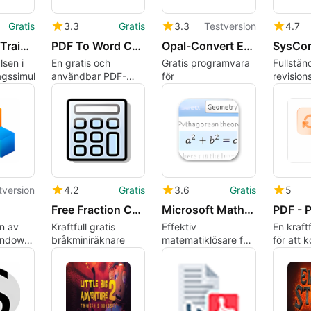
Gratis
3.3
Gratis
3.3
Testversion
4.7
Passenger Train Simulator
PDF To Word Converter Free
Opal-Convert Excel to vCard to Excel
SysCon
lsen i
En gratis och
Gratis programvara
Fullstän
gssimulatorn
användbar PDF-
för
revision
omvandlare för
invente
Windows
tversion
4.2
Gratis
3.6
Gratis
5
Free Fraction Calculator
Microsoft Mathematics
on av
Kraftfull gratis
Effektiv
En kraft
indows,
bråkminiräknare
matematiklösare för
för att 
active-
Windows
PDF till
andra f