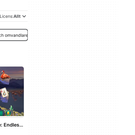
Licens:
Allt
och omvandlare
Personlig ekonomihantering
Projektledning
Emerland Solitaire: Endless Journey