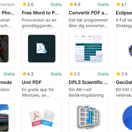
tversion
3.6
Gratis
4.9
Gratis
4.1
dslrBooth - Photobooth Software for Windows
Free Word to PDF Converter
Convertir PDF a Texto
tomat
Provversion av en
Det här programmet
A Full Ve
 och
grundläggande
låter dig konvertera
Strateg
omvandlare
dina PDF-filer till
Window
textformat.
Gratis
4.3
Gratis
2.5
Gratis
3.9
mode
Unir PDF
DPLS Scientific Calculator
ylator
En gratis app för
Din Allt-i-ett
Ett fritt
Windows, av
Beräkningslösning
vetensk
convertidor-de-pdf.
utbildn
för Win