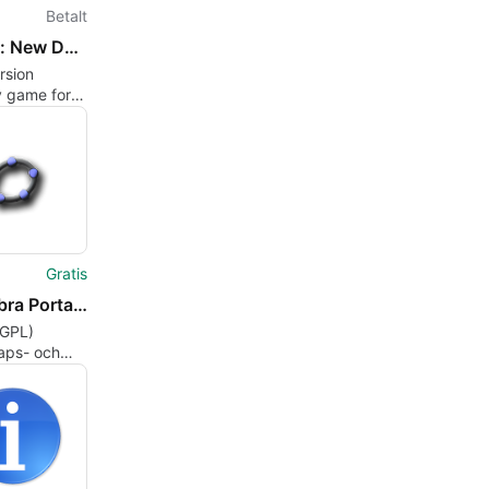
Betalt
Eclipse: New Dawn for the Galaxy
rsion
y game for
s
Gratis
GeoGebra Portable
 (GPL)
aps- och
ingsprogram
dows