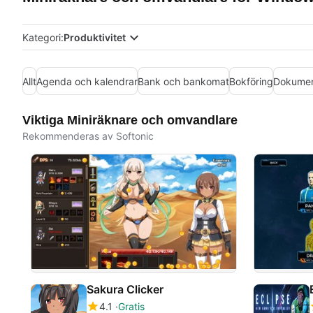
Kategori:
Produktivitet
Allt
Agenda och kalendrar
Bank och bankomat
Bokföring
Dokumen
Viktiga Miniräknare och omvandlare
Rekommenderas av Softonic
Sakura Clicker
4.1
Gratis