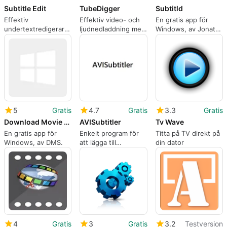
Subtitle Edit
TubeDigger
Subtitld
Effektiv
Effektiv video- och
En gratis app för
undertextredigerare
ljudnedladdning med
Windows, av Jonatã
för Windows
TubeDigger
Bolzan Loss.
5
Gratis
4.7
Gratis
3.3
Gratis
Download Movie Subtitles
AVISubtitler
Tv Wave
En gratis app för
Enkelt program för
Titta på TV direkt på
Windows, av DMS.
att lägga till
din dator
undertexter
4
Gratis
3
Gratis
3.2
Testversion