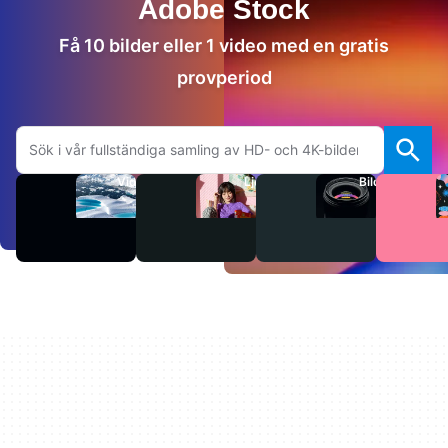
Adobe Stock
Få 10 bilder eller 1 video med en gratis
provperiod
Sök på Adobe.com
Videor
Ljud
Bilder