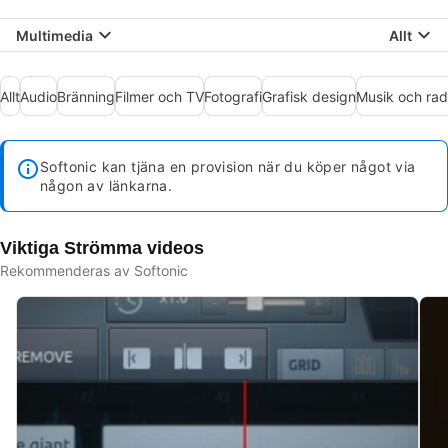
Multimedia
Allt
Allt
Audio
Bränning
Filmer och TV
Fotografi
Grafisk design
Musik och rad
Softonic kan tjäna en provision när du köper något via
någon av länkarna.
Viktiga Strömma videos
Rekommenderas av Softonic