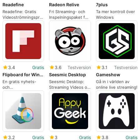
Readefine
Radeon Relive
7plus
Readefine: Gratis
Fri Streaming- och
Ta mer kontroll över
Videoströmningsprogram
Inspelningspaket för
Windows
för Windows
AMD-kunder
3.4
Gratis
3.6
Testversion
3.1
Testversion
Flipboard for Windows 10
Seesmic Desktop
Gameshow
En gratis nyhets-
Seesmic Desktop:
Gå in i världen av
och
Streaming Videos on
online live streaming!
allmänintresseutforskare
Windows
3.2
Gratis
3
Gratis
3.8
Gratis