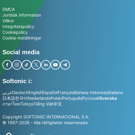
DMCA
Juridisk information
Villkor
Integritetspolicy
Cookiepolicy
Cookie-inställningar
Social media
Softonic i:
عربي
Deutsch
English
Español
Français
Bahasa Indonesia
Italiano
日本語
한국어
Nederlands
Polski
Português
Русский
Svenska
ภาษาไทย
Türkçe
Tiếng Việt
中文
Copyright SOFTONIC INTERNATIONAL S.A.
© 1997-2026 - Alla rättigheter reserverade