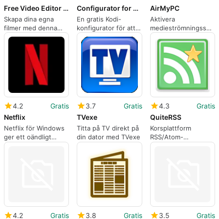
Free Video Editor & Movie Maker
Configurator for Kodi
AirMyPC
Skapa dina egna
En gratis Kodi-
Aktivera
filmer med denna
konfigurator för att
medieströmningsspegl
kostnadsfria
få ut det mesta av
på TV-apparater
videoredigerare
din mediaspelare
4.2
Gratis
3.7
Gratis
4.3
Gratis
Netflix
TVexe
QuiteRSS
Netflix för Windows
Titta på TV direkt på
Korsplattform
ger ett oändligt
din dator med TVexe
RSS/Atom-
universum till din
flödesläsare (Öppen
dator
källkod)
4.2
Gratis
3.8
Gratis
3.5
Gratis