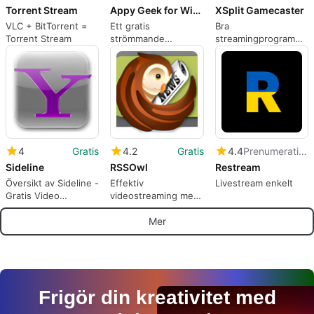
Torrent Stream
Appy Geek for Windows 10
XSplit Gamecaster
VLC + BitTorrent =
Ett gratis
Bra
Torrent Stream
strömmande
streamingprogram
medieprogram för
för dagens
Windows
streamers
4
Gratis
4.2
Gratis
4.4
Prenumeration
Sideline
RSSOwl
Restream
Översikt av Sideline -
Effektiv
Livestream enkelt
Gratis Video
videostreaming med
Streaming App
RSSOwl
Mer
Frigör din kreativitet med