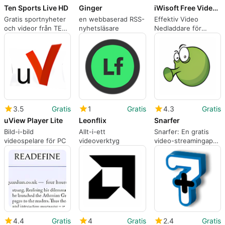
Ten Sports Live HD
Ginger
iWisoft Free Video Downloader
Gratis sportnyheter
en webbaserad RSS-
Effektiv Video
och videor från TEN
nyhetsläsare
Nedladdare för
Sports Live HD
Windows
3.5
Gratis
1
Gratis
4.3
Gratis
uView Player Lite
Leonflix
Snarfer
Bild-i-bild
Allt-i-ett
Snarfer: En gratis
videospelare för PC
videoverktyg
video-streamingapp
för Windows
4.4
Gratis
4
Gratis
2.4
Gratis