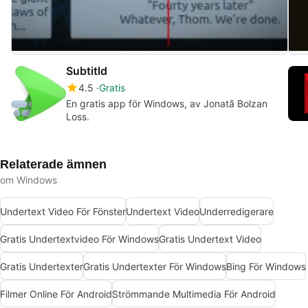
Subtitld
4.5
Gratis
En gratis app för Windows, av Jonatã Bolzan
Loss.
Relaterade ämnen
om Windows
Undertext Video För Fönster
Undertext Video
Underredigerare
Gratis Undertextvideo För Windows
Gratis Undertext Video
Gratis Undertexter
Gratis Undertexter För Windows
Bing För Windows
Filmer Online För Android
Strömmande Multimedia För Android