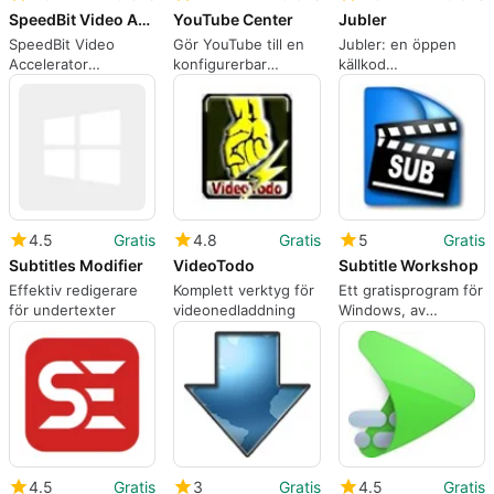
SpeedBit Video Accelerator
YouTube Center
Jubler
SpeedBit Video
Gör YouTube till en
Jubler: en öppen
Accelerator
konfigurerbar
källkod
förbättrar
spelare med
undertextredigerare
streaminguppspelning
YouTube Center
för exakt
och minskar buffring
synkronisering och
översättning
4.5
Gratis
4.8
Gratis
5
Gratis
Subtitles Modifier
VideoTodo
Subtitle Workshop
Effektiv redigerare
Komplett verktyg för
Ett gratisprogram för
för undertexter
videonedladdning
Windows, av
UruSoft.
4.5
Gratis
3
Gratis
4.5
Gratis