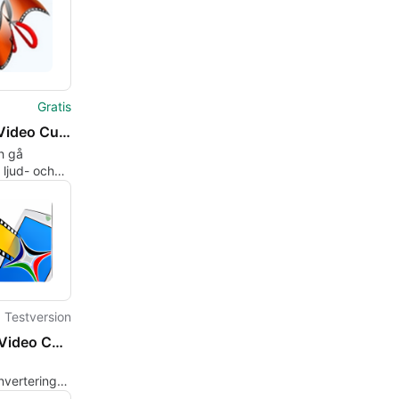
onellt
för
nvertering
Gratis
Audio Video Cutter Joiner Suite
h gå
ljud- och
er snabbt
 förlust
Testversion
Power Video Converter
nvertering
er Video