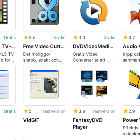
professi
verktyg 
videoko
Gratis
3.5
Gratis
3.3
Gratis
4.7
SSuite Free TV-App
Free Video Cutter Joiner
DVDVideoMedia Free Video Converter
ML5 TV
Det möjliggör
Gratis Video
klipp oc
b för
snabb, exakt och
Converter är ett
samman 
ivbord
förlustfri
funktionsrikt,
videofil
videodelning och
användarvänligt
och utan
sammanslagning
professionellt
verktyg för
videokonvertering
Gratis
5
Testversion
3.9
Testversion
2.9
VidGIF
FantasyDVD
Player
Effektiv
videoko
med Pow