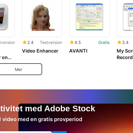
Convert
tversion
2.4
Testversion
4.5
Gratis
3.4
Video Enhancer
AVANTI
My Scr
y on
Record
Mer
ativitet med Adobe Stock
 1 video med en gratis provperiod