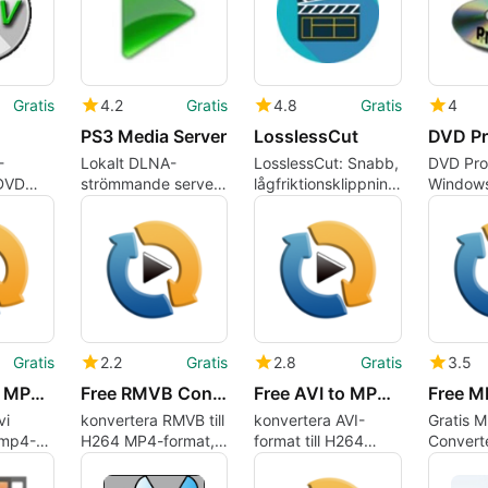
Gratis
4.2
Gratis
4.8
Gratis
4
PS3 Media Server
LosslessCut
DVD Pro
-
Lokalt DLNA-
LosslessCut: Snabb,
DVD Prof
 DVD
strömmande server
lågfriktionsklippning
Windows
för konsoler, smarta
och remuxing för
katalogi
TV-apparater och
stora videoklipp
fysiska
telefoner
mediesa
Gratis
2.2
Gratis
2.8
Gratis
3.5
Free AVI to MP4 Converter
Free RMVB Converter
Free AVI to MP4 Converter
vi
konvertera RMVB till
konvertera AVI-
Gratis 
l mp4-
H264 MP4-format,
format till H264
Converte
bt
etc
MP4-format, etc
funktions
använda