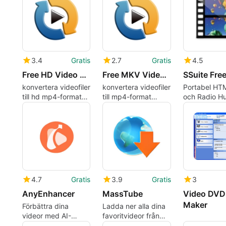
3.4
Gratis
2.7
Gratis
4.5
Free HD Video Converter
Free MKV Video Converter
konvertera videofiler
konvertera videofiler
Portabel HT
till hd mp4-format
till mp4-format
och Radio Hu
enkelt
enkelt
Windows Skr
4.7
Gratis
3.9
Gratis
3
AnyEnhancer
MassTube
Video DVD
Maker
Förbättra dina
Ladda ner alla dina
videor med AI-
favoritvideor från
teknologi
YouTube