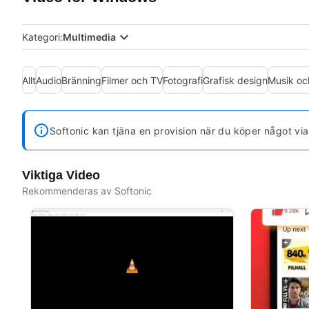
Kategori:
Multimedia
Allt
Audio
Bränning
Filmer och TV
Fotografi
Grafisk design
Musik oc
Softonic kan tjäna en provision när du köper något vi
Viktiga Video
Rekommenderas av Softonic