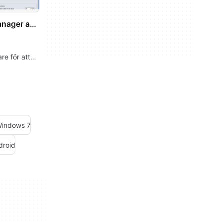
Ant Download Manager and Video Downloader
re för att
laddningar
Windows 7
droid