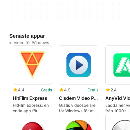
Senaste appar
in Video för Windows
4.4
Gratis
4.9
Gratis
2.4
HitFilm Express
Cisdem Video Player
HitFilm Express: en
Gratis videospelare
Ladda ner v
enda app för
för Windows för att
från 1000+
redigering och
spela alla mediefiler
webbplatser
visuella effekter