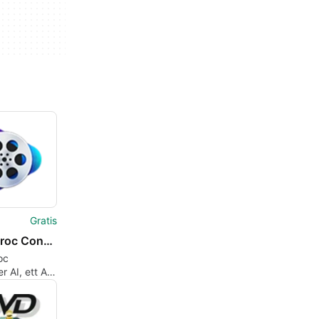
Gratis
VideoProc Converter AI
oc
r AI, ett AI-
för video
ing