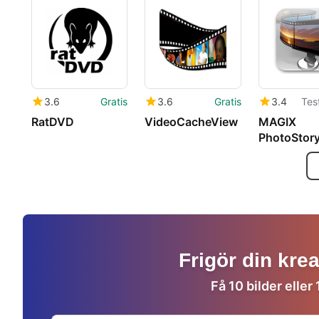
3.6
Gratis
3.6
Gratis
3.4
Tes
RatDVD
VideoCacheView
MAGIX
PhotoStor
CD & DVD
Frigör din kre
Få 10 bilder eller