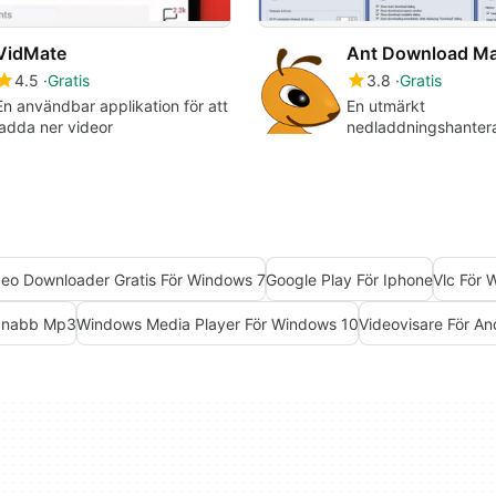
VidMate
4.5
Gratis
3.8
Gratis
En användbar applikation för att
En utmärkt
ladda ner videor
nedladdningshantera
organisera dina ned
deo Downloader Gratis För Windows 7
Google Play För Iphone
Vlc För 
Snabb Mp3
Windows Media Player För Windows 10
Videovisare För An