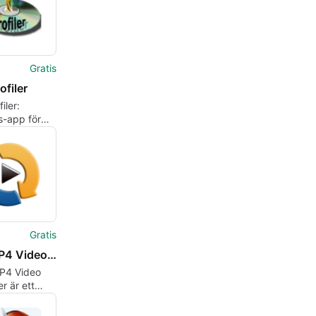
Gratis
filer
iler:
-app för
sering av
mlingar
Gratis
Free MP4 Video Converter
MP4 Video
r är ett
rikt,
rvänligt