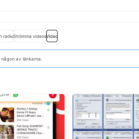
h radio
Strömma videos
Video
a någon av länkarna.