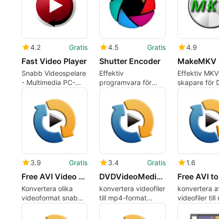
4.2
Gratis
4.5
Gratis
4.9
Fast Video Player
Shutter Encoder
MakeMKV
Snabb Videospelare
Effektiv
Effektiv MKV
- Multimedia PC-
programvara för
skapare för
verktyg
videoredigering och
och Blu-ray
kodning
3.9
Gratis
3.4
Gratis
1.6
Free AVI Video Converter
DVDVideoMedia Free 3GP Video Converter
Konvertera olika
konvertera videofiler
konvertera a
videoformat snabbt
till mp4-format
videofiler til
och enkelt
snabbt
format snab