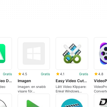
Gratis
4.5
Gratis
4.1
Gratis
4.8
AnyVid Video Downloader
Imagen
Easy Video Cutter
ideo
Imagen: en snabb
Lätt Video Klippare:
VideoPr
visare för
Enkel Windows
Converte
bildsekvenser och
verktyg för snabba
verktyg 
tekniskt material
trimningar
förbättr