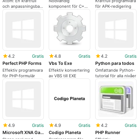
Atom: En kraftfull
Nödvändig
Kraftfull programvara
och anpassningsbar
komponent för C++-
för APK-redigering
textredigerare
applikationer
4.2
Gratis
4.8
Gratis
4.2
Gratis
Perfect PHP Forms
Vbs To Exe
Python para todos
Effektiv programvara
Effektiv konvertering
Omfattande Python-
för PHP-formulär
av VBS till EXE
tutorial för alla nivåer
4.9
Gratis
4.9
Gratis
4.2
Gratis
Microsoft XNA Game Studio
Codigo Planeta
PHP Runner