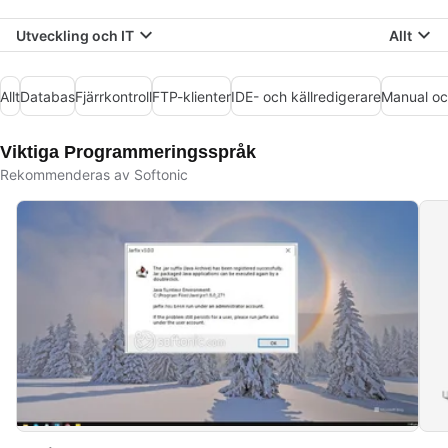
Utveckling och IT
Allt
Allt
Databas
Fjärrkontroll
FTP-klienter
IDE- och källredigerare
Manual oc
Viktiga Programmeringsspråk
Rekommenderas av Softonic