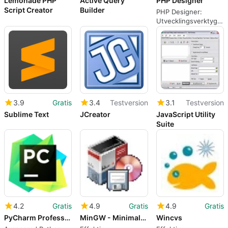
Lemonade PHP
Active Query
PHP Designer
Script Creator
Builder
PHP Designer:
Utvecklingsverktyg
för PHP
3.9
Gratis
3.4
Testversion
3.1
Testversion
Sublime Text
JCreator
JavaScript Utility
Suite
4.2
Gratis
4.9
Gratis
4.9
Gratis
PyCharm Professional
MinGW - Minimalist GNU
Wincvs