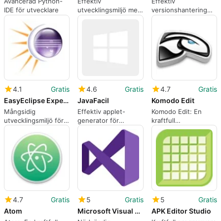
Avancerad Python-
Effektiv
Effektiv
IDE för utvecklare
utvecklingsmiljö med
versionshantering
MinGW - Minimalist
med WinCVS
GNU
4.1
Gratis
4.6
Gratis
4.7
Gratis
EasyEclipse Expert Java
JavaFacil
Komodo Edit
Mångsidig
Effektiv applet-
Komodo Edit: En
utvecklingsmiljö för
generator för
kraftfull
Java och mer
webbplatser
utvecklingsmiljö
4.7
Gratis
5
Gratis
5
Gratis
Atom
Microsoft Visual C Redistributable
APK Editor Studio