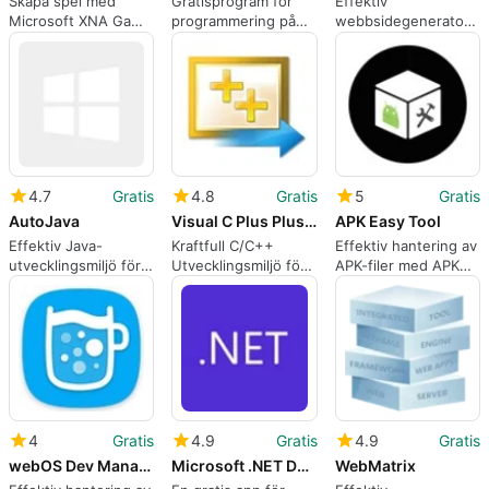
Skapa spel med
Gratisprogram för
Effektiv
Microsoft XNA Game
programmering på
webbsidegenerator
Studio
Windows
för databaser
4.7
Gratis
4.8
Gratis
5
Gratis
AutoJava
Visual C Plus Plus 2008 Express Edition
APK Easy Tool
Effektiv Java-
Kraftfull C/C++
Effektiv hantering av
utvecklingsmiljö för
Utvecklingsmiljö för
APK-filer med APK
Windows
Windows
Easy Tool
4
Gratis
4.9
Gratis
4.9
Gratis
webOS Dev Manager
Microsoft .NET Desktop Runtime
WebMatrix