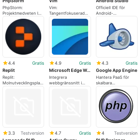
PhpStorm
Vim
Android Studio
PhpStorm:
Vim:
Officiell IDE för
Projektmedveten IDE
Tangentfokuserad
Android-
för PHP och
textredigerare för
applikationsutveckling
fullstackutveckling
utvecklare och
och testning
administratörer
4.4
Gratis
4.9
Gratis
4.3
Gratis
Replit
Microsoft Edge WebView2
Google App Engine
Replit:
Integrera
Hantera PaaS för
Molnutvecklingsplattform
webbgränssnitt i
skalbara
med AI-assisterade
Windows-appar med
webbapplikationer
arbetsflöden
WebView2
och mobila
backendar
3.3
Testversion
4.7
Gratis
4
Testversion