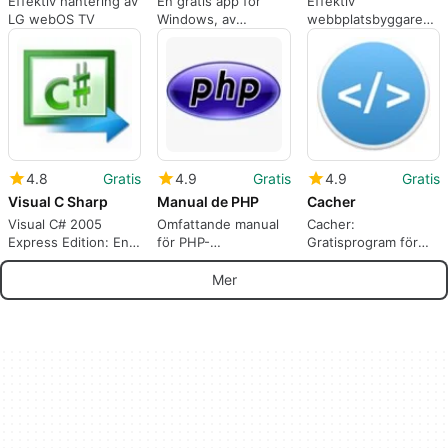
Effektiv hantering av
En gratis app för
Effektiv
LG webOS TV
Windows, av
webbplatsbyggare
Microsoft.
med WebMatrix
4.8
Gratis
4.9
Gratis
4.9
Gratis
Visual C Sharp
Manual de PHP
Cacher
Visual C# 2005
Omfattande manual
Cacher:
Express Edition: En
för PHP-
Gratisprogram för
översikt
programmering
programmeringsspråk
Mer