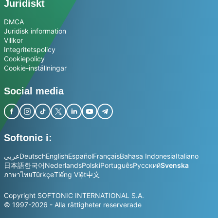
Juridiskt
DMCA
Juridisk information
Villkor
Integritetspolicy
Cookiepolicy
Cookie-inställningar
Social media
Softonic i:
عربي
Deutsch
English
Español
Français
Bahasa Indonesia
Italiano
日本語
한국어
Nederlands
Polski
Português
Русский
Svenska
ภาษาไทย
Türkçe
Tiếng Việt
中文
Copyright SOFTONIC INTERNATIONAL S.A.
© 1997-2026 - Alla rättigheter reserverade