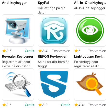
Anti-keylogger
SpyPal
All-In-One Keylogger
Håll ett öga på din
All-In-One Keylogger
dator
3.6
Gratis
3.4
Testversion
5
Testversion
Revealer Keylogger
REFOG Keylogger
LightLogger Keylogger
Registrera allt som
Se till att ditt barn är
Ett verktyg som
skrivs på din dator
tryggt.
registrerar all din
webbaktivitet
3.5
Gratis
3.2
Gratis
4.4
Testversion