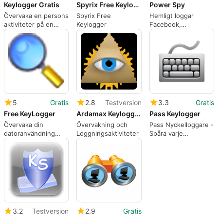
Keylogger Gratis
Spyrix Free Keylogger
Power Spy
Övervaka en persons
Spyrix Free
Hemligt loggar
aktiviteter på en
Keylogger
Facebook,
dator i hemlighet
tangenttryckningar,
chattar, e-post,
webb besök och
mer.
5
Gratis
2.8
Testversion
3.3
Gratis
Free KeyLogger
Ardamax Keylogger
Pass Keylogger
Övervaka din
Övervakning och
Pass Nyckelloggare -
datoranvändning
Loggningsaktiviteter
Spåra varje
gratis
tangenttryckning på
din dator gratis!
3.2
Testversion
2.9
Gratis