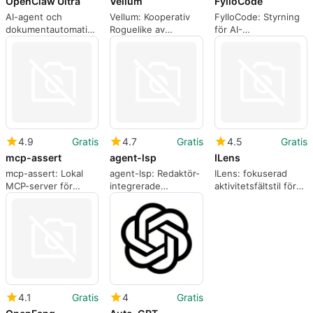
OpenClaw Ultra
Vellum
FylloCode
AI-agent och
Vellum: Kooperativ
FylloCode: Styrning
dokumentautomatisering
Roguelike av
för AI-
för smartare
bläckbaserade
kodningsagenter i
arbetsflöden
byggen och strategi
teamutveckling
4.9
Gratis
4.7
Gratis
4.5
Gratis
mcp-assert
agent-lsp
ILens
mcp-assert: Lokal
agent-lsp: Redaktör-
ILens: fokuserad
MCP-server för
integrerade
aktivitetsfältstil för
assertionsdrivna AI-
språktjänster för
riktad
arbetsflöden
Agent-utvecklare
skrivbordsanpassning
4.1
Gratis
4
Gratis