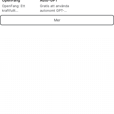
OpenFang
Auto-GPT
OpenFang: Ett
Gratis att använda
kraftfullt
autonomt GPT-
operativsystem för
experiment
agenter
Mer