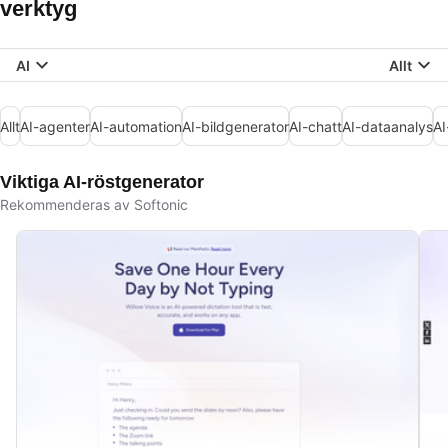
verktyg
AI
Allt
Allt
AI-agenter
AI-automation
AI-bildgenerator
AI-chatt
AI-dataanalys
AI
Viktiga AI-röstgenerator
Rekommenderas av Softonic