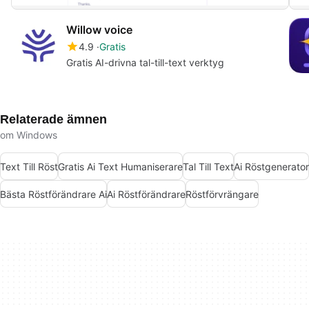
Willow voice
4.9
Gratis
Gratis AI-drivna tal-till-text verktyg
Relaterade ämnen
om Windows
Text Till Röst
Gratis Ai Text Humaniserare
Tal Till Text
Ai Röstgenerator
Bästa Röstförändrare Ai
Ai Röstförändrare
Röstförvrängare