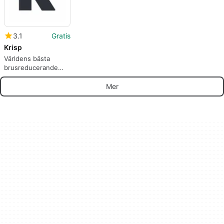
3.1
Gratis
Krisp
Världens bästa
brusreducerande
verktyg
Mer