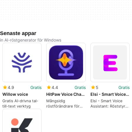
Senaste appar
in AI-röstgenerator för Windows
4.9
Gratis
4.4
Gratis
5
Gratis
Willow voice
HitPaw Voice Changer
Elsi - Smart Voice Assistant
Gratis AI-drivna tal-
Mångsidig
Elsi - Smart Voice
till-text verktyg
röstförändrare för
Assistant: Röststyrd
multimedia
produktivitet