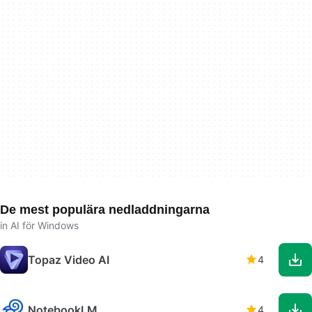
De mest populära nedladdningarna
in AI för Windows
Topaz Video AI
4
NotebookLM
4