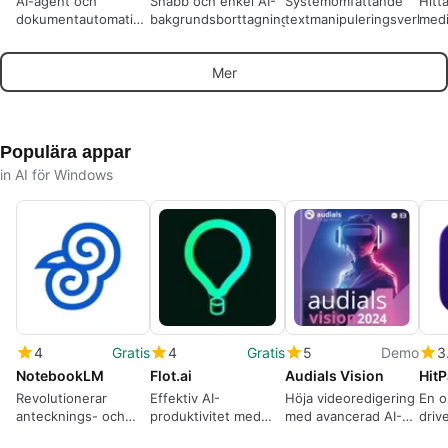
AI-agent och
Snabb och enkel AI-
Systemomfattande
Hitta
dokumentautomatisering
bakgrundsborttagning
textmanipuleringsverktyg
medi
för smartare
arbetsflöden
Mer
Populära appar
in AI för Windows
4
Gratis
4
Gratis
5
Demo
3
NotebookLM
Flot.ai
Audials Vision
Hit
Revolutionerar
Effektiv AI-
Höja videoredigering
En o
antecknings- och
produktivitet med
med avancerad AI-
driv
idégenereringsprocessen
Flot.ai
teknik