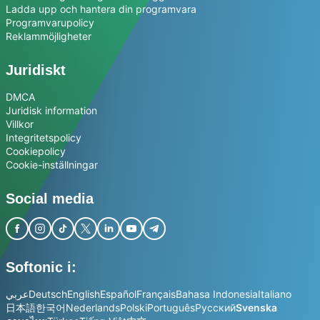
Ladda upp och hantera din programvara
Programvarupolicy
Reklammöjligheter
Juridiskt
DMCA
Juridisk information
Villkor
Integritetspolicy
Cookiepolicy
Cookie-inställningar
Social media
Softonic i:
عربي
Deutsch
English
Español
Français
Bahasa Indonesia
Italiano
日本語
한국어
Nederlands
Polski
Português
Русский
Svenska