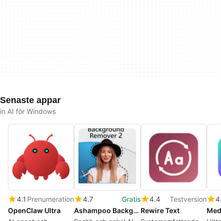
Senaste appar
in AI för Windows
4.1
Prenumeration
4.7
Gratis
4.4
Testversion
4
OpenClaw Ultra
Ashampoo Background Remover 2
Rewire Text
Med