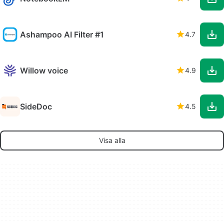
Ashampoo AI Filter #1
4.7
Willow voice
4.9
SideDoc
4.5
Visa alla