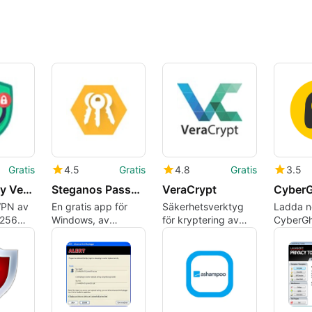
Gratis
4.5
Gratis
4.8
Gratis
3.5
Free VPN by VeePN
Steganos Password Manager
VeraCrypt
Cyber
VPN av
En gratis app för
Säkerhetsverktyg
Ladda n
-256
Windows, av
för kryptering av
CyberGh
N med
Steganos GmbH.
filer
Windows
troller
interneti