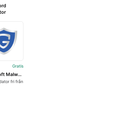
ord
tor
Gratis
Glarysoft Malware Hunter
dator fri från