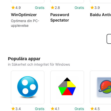
4.9
Gratis
2.8
Gratis
3.9
WinOptimizer
Password
Baidu Anti
Spectator
Optimera din PC-
upplevelse
Populära appar
in Säkerhet och integritet för Windows
3.4
Gratis
4.1
Gratis
4.5