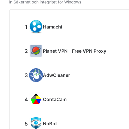
in Säkerhet och integritet för Windows
Hamachi
Planet VPN - Free VPN Proxy
AdwCleaner
ContaCam
NoBot