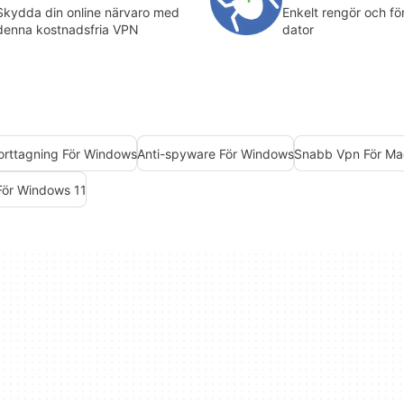
Skydda din online närvaro med
Enkelt rengör och fö
denna kostnadsfria VPN
dator
rttagning För Windows
Anti-spyware För Windows
Snabb Vpn För Ma
För Windows 11