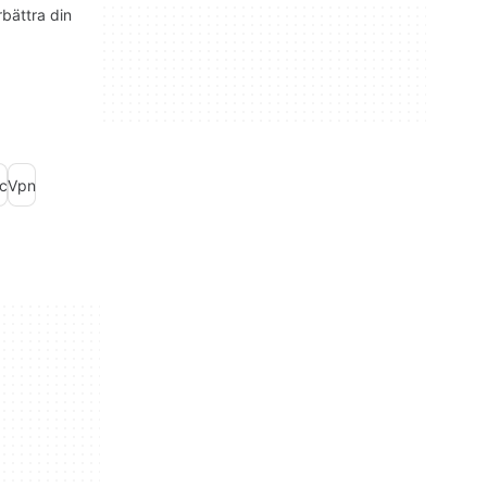
rbättra din
c
Vpn