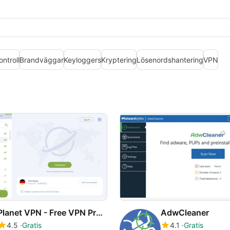
ntroll
Brandväggar
Keyloggers
Kryptering
Lösenordshantering
VPN
Planet VPN - Free VPN Proxy
AdwCleaner
4.5
Gratis
4.1
Gratis