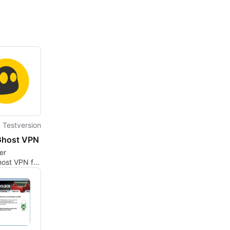
Testversion
Ghost VPN
er
ost VPN för
: För
ntegritet