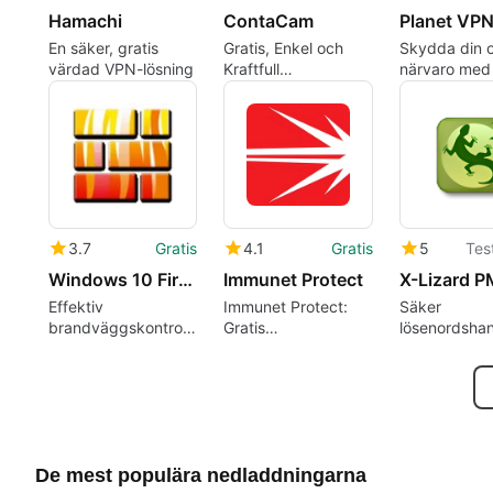
Hamachi
ContaCam
En säker, gratis
Gratis, Enkel och
Skydda din o
värdad VPN-lösning
Kraftfull
närvaro med
Videoövervakningsapplikation
kostnadsfri
från ContaCam
3.7
Gratis
4.1
Gratis
5
Tes
Windows 10 Firewall Control
Immunet Protect
X-Lizard P
Effektiv
Immunet Protect:
Säker
brandväggskontroll
Gratis
lösenordshan
för Windows 10
Antivirusprogram för
med X-Lizar
Windows
De mest populära nedladdningarna