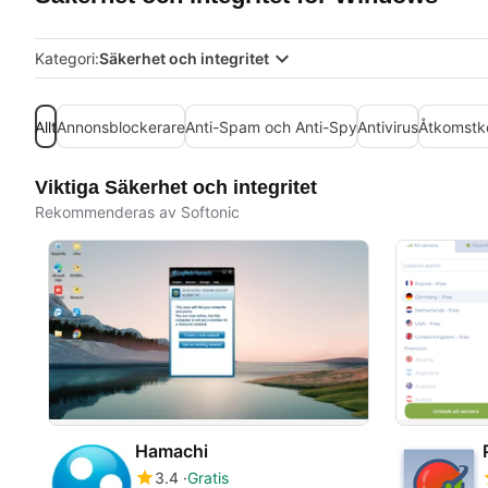
Kategori:
Säkerhet och integritet
Allt
Annonsblockerare
Anti-Spam och Anti-Spy
Antivirus
Åtkomstko
Viktiga Säkerhet och integritet
Rekommenderas av Softonic
Hamachi
3.4
Gratis