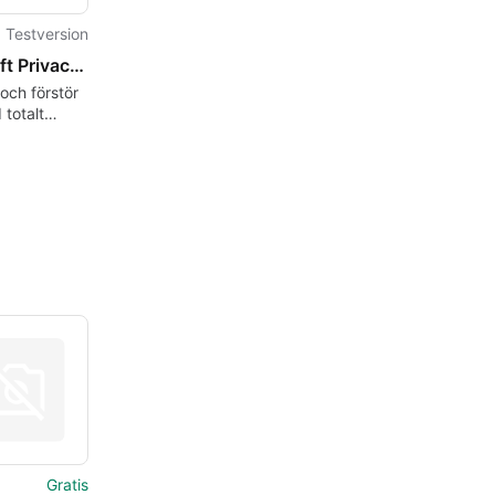
Testversion
Lavasoft Privacy Toolbox
och förstör
 totalt
de
Gratis