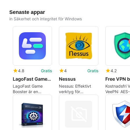
Senaste appar
in Säkerhet och integritet för Windows
4.8
Gratis
4
Gratis
4.2
LagoFast Game Booster
Nessus
LagoFast Game
Nessus: Effektivt
Kostnadsfri 
Booster är en
verktyg för
VeePN: AES
effektiv
sårbarhetsanalys
Windows VP
speloptimeringsprogramvara
integritetskon
utformad för globala
spelare.