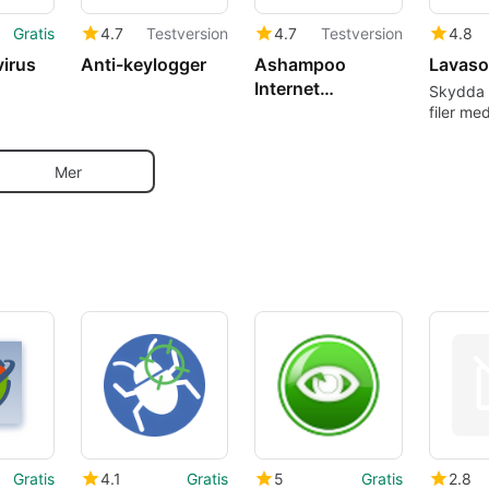
Gratis
4.7
Testversion
4.7
Testversion
4.8
virus
Anti-keylogger
Ashampoo
Internet
Skydda 
Accelerator 3
filer med
förtroen
Mer
Gratis
4.1
Gratis
5
Gratis
2.8