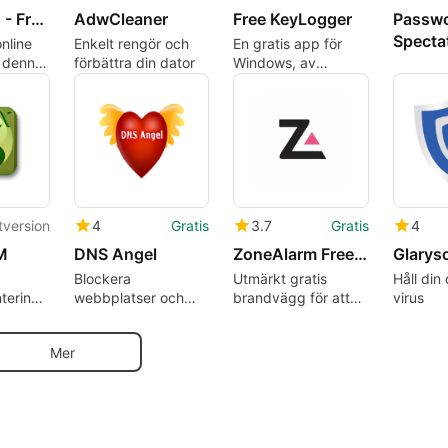
Planet VPN - Free VPN Proxy
AdwCleaner
Free KeyLogger
Passw
Specta
nline
Enkelt rengör och
En gratis app för
 denna
förbättra din dator
Windows, av
a VPN
HeavenWard.
tversion
4
Gratis
3.7
Gratis
4
M
DNS Angel
ZoneAlarm Free Firewall
Blockera
Utmärkt gratis
Håll din 
tering
webbplatser och
brandvägg för att
virus
d PM
andra webbsidor
skydda din dator
som inte är lämpliga
Mer
för barn