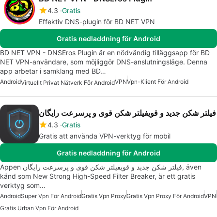
4.3
Gratis
Effektiv DNS-plugin för BD NET VPN
Gratis nedladdning för Android
BD NET VPN - DNSEros Plugin är en nödvändig tilläggsapp för BD
NET VPN-användare, som möjliggör DNS-anslutningsläge. Denna
app arbetar i samklang med BD…
Android
VPN
Vpn-Klient För Android
Virtuellt Privat Nätverk För Android
فیلتر شکن جدید و قویفیلتر شکن قوی و پرسرعت رایگان
4.3
Gratis
Gratis att använda VPN-verktyg för mobil
Gratis nedladdning för Android
Appen فیلتر شکن جدید و قویفیلتر شکن قوی و پرسرعت رایگان, även
känd som New Strong High-Speed Filter Breaker, är ett gratis
verktyg som…
Android
Super Vpn För Android
Gratis Vpn Proxy
Gratis Vpn Proxy För Android
VPN
Gratis Urban Vpn För Android