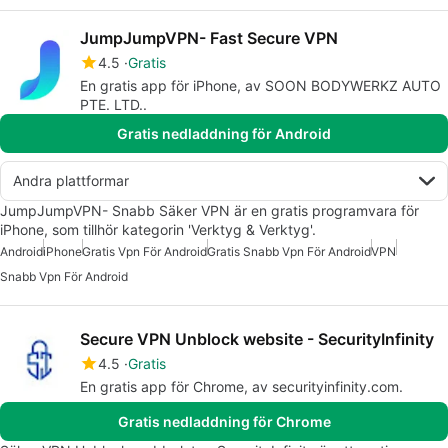
JumpJumpVPN- Fast Secure VPN
4.5
Gratis
En gratis app för iPhone, av SOON BODYWERKZ AUTO
PTE. LTD..
Gratis nedladdning för Android
Andra plattformar
JumpJumpVPN- Snabb Säker VPN är en gratis programvara för
iPhone, som tillhör kategorin 'Verktyg & Verktyg'.
Android
iPhone
Gratis Vpn För Android
Gratis Snabb Vpn För Android
VPN
Snabb Vpn För Android
Secure VPN Unblock website - SecurityInfinity
4.5
Gratis
En gratis app för Chrome, av securityinfinity.com.
Gratis nedladdning för Chrome