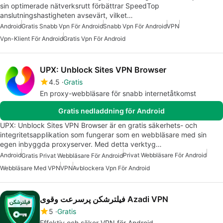
sin optimerade nätverksrutt förbättrar SpeedTop
anslutningshastigheten avsevärt, vilket…
Android
Gratis Snabb Vpn För Android
Snabb Vpn För Android
VPN
Vpn-Klient För Android
Gratis Vpn För Android
UPX: Unblock Sites VPN Browser
4.5
Gratis
En proxy-webbläsare för snabb internetåtkomst
Gratis nedladdning för Android
UPX: Unblock Sites VPN Browser är en gratis säkerhets- och
integritetsapplikation som fungerar som en webbläsare med sin
egen inbyggda proxyserver. Med detta verktyg…
Android
Privat Webbläsare För Android
Gratis Privat Webbläsare För Android
Webbläsare Med VPN
VPN
Avblockera Vpn För Android
فیلترشکن پرسرعت وقوی Azadi VPN
5
Gratis
Effektiv och säker VPN för Android