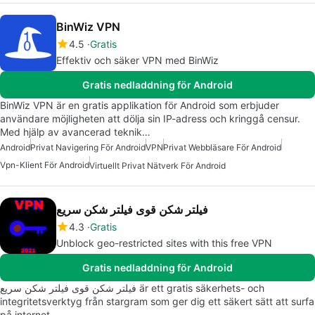
BinWiz VPN
4.5
Gratis
Effektiv och säker VPN med BinWiz
Gratis nedladdning för Android
BinWiz VPN är en gratis applikation för Android som erbjuder
användare möjligheten att dölja sin IP-adress och kringgå censur.
Med hjälp av avancerad teknik…
Android
Privat Navigering För Android
VPN
Privat Webbläsare För Android
Vpn-Klient För Android
Virtuellt Privat Nätverk För Android
فیلتر شکن قوی فیلتر شکن سریع
4.3
Gratis
Unblock geo-restricted sites with this free VPN
Gratis nedladdning för Android
فیلتر شکن قوی فیلتر شکن سریع är ett gratis säkerhets- och
integritetsverktyg från stargram som ger dig ett säkert sätt att surfa
på internet…