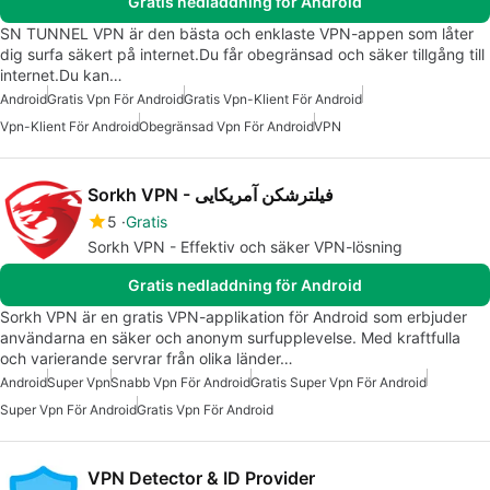
Gratis nedladdning för Android
SN TUNNEL VPN är den bästa och enklaste VPN-appen som låter
dig surfa säkert på internet.Du får obegränsad och säker tillgång till
internet.Du kan…
Android
Gratis Vpn För Android
Gratis Vpn-Klient För Android
Vpn-Klient För Android
Obegränsad Vpn För Android
VPN
Sorkh VPN - فیلترشکن آمریکایی
5
Gratis
Sorkh VPN - Effektiv och säker VPN-lösning
Gratis nedladdning för Android
Sorkh VPN är en gratis VPN-applikation för Android som erbjuder
användarna en säker och anonym surfupplevelse. Med kraftfulla
och varierande servrar från olika länder…
Android
Super Vpn
Snabb Vpn För Android
Gratis Super Vpn För Android
Super Vpn För Android
Gratis Vpn För Android
VPN Detector & ID Provider