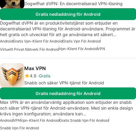
Dogwifhat dVPN: En decentraliserad VPN-lösning
Gratis nedladdning för Android
Dogwifhat dVPN är en produktivitetstjänst som erbjuder en
decentraliserad VPN-lösning för Android-användare. Programmet är
helt gratis och utvecklat för att ge användarna ett säkert…
Android
Gratis Vpn-Klient För Android
Gratis Vpn För Android
Vpn-Klient För Android
VPN
Virtuellt Privat Nätverk För Android
Max VPN
4.9
Gratis
Snabb och säker VPN-tjänst för Android
Gratis nedladdning för Android
Max VPN är en användarvänlig applikation som erbjuder en snabb
och säker VPN-tjänst för Android-användare. Med sin enkla design
krävs ingen konfiguration; användare kan…
Android
VPN
Vpn-Klient För Android
Gratis Snabb Vpn För Android
Snabb Vpn För Android