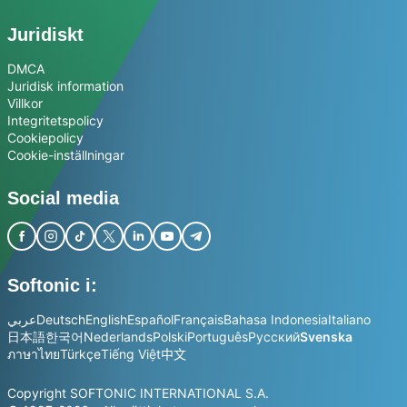
Juridiskt
DMCA
Juridisk information
Villkor
Integritetspolicy
Cookiepolicy
Cookie-inställningar
Social media
Softonic i:
عربي
Deutsch
English
Español
Français
Bahasa Indonesia
Italiano
日本語
한국어
Nederlands
Polski
Português
Русский
Svenska
ภาษาไทย
Türkçe
Tiếng Việt
中文
Copyright SOFTONIC INTERNATIONAL S.A.