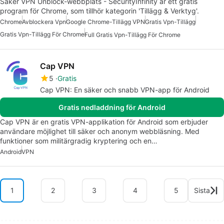
Säker VPN Unblock-webbplats - SecurityInfinity är ett gratis
program för Chrome, som tillhör kategorin 'Tillägg & Verktyg'.
Chrome
Avblockera Vpn
Google Chrome-Tillägg VPN
Gratis Vpn-Tillägg
Gratis Vpn-Tillägg För Chrome
Full Gratis Vpn-Tillägg För Chrome
Cap VPN
5
Gratis
Cap VPN: En säker och snabb VPN-app för Android
Gratis nedladdning för Android
Cap VPN är en gratis VPN-applikation för Android som erbjuder
användare möjlighet till säker och anonym webbläsning. Med
funktioner som militärgradig kryptering och en…
Android
VPN
1
2
3
4
5
Sista