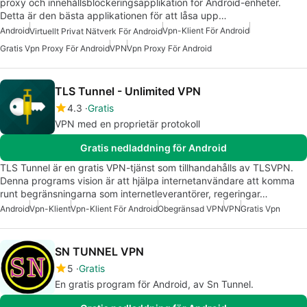
proxy och innehållsblockeringsapplikation för Android-enheter.
Detta är den bästa applikationen för att låsa upp…
Android
Vpn-Klient För Android
Virtuellt Privat Nätverk För Android
Gratis Vpn Proxy För Android
VPN
Vpn Proxy För Android
TLS Tunnel - Unlimited VPN
4.3
Gratis
VPN med en proprietär protokoll
Gratis nedladdning för Android
TLS Tunnel är en gratis VPN-tjänst som tillhandahålls av TLSVPN.
Denna programs vision är att hjälpa internetanvändare att komma
runt begränsningarna som internetleverantörer, regeringar…
Android
Vpn-Klient
Vpn-Klient För Android
Obegränsad VPN
VPN
Gratis Vpn
SN TUNNEL VPN
5
Gratis
En gratis program för Android, av Sn Tunnel.