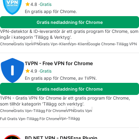
4.8
Gratis
En gratis app för Chrome.
Gratis nedladdning för Chrome
VPN-detektor & ID-leverantör är ett gratis program för Chrome, som
ingår i kategorin 'Tillägg & Verktyg'.
Chrome
Gratis Vpn
VPN
Gratis Vpn-Klient
Vpn-Klient
Google Chrome-Tillägg VPN
1VPN - Free VPN for Chrome
4.9
Gratis
En gratis app för Chrome, av 1VPN.
Gratis nedladdning för Chrome
1VPN - Gratis VPN för Chrome är ett gratis program för Chrome,
som tillhör kategorin 'Tillägg och verktyg'.
Chrome
Gratis Vpn-Tillägg För Chrome
VPN
Gratis Vpn
Vpn-Tillägg
Full Gratis Vpn-Tillägg För Chrome
BD NET VPN - DNSEros Plugin