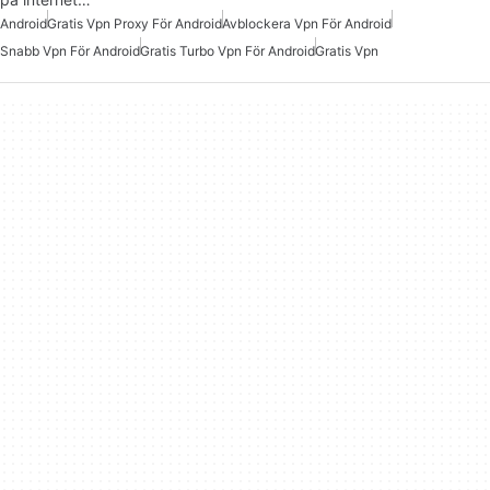
Android
Gratis Vpn Proxy För Android
Avblockera Vpn För Android
Snabb Vpn För Android
Gratis Turbo Vpn För Android
Gratis Vpn