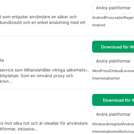
Andra plattformar
 som erbjuder användare en säker och
Android
Proxysajter
Reger
andbredd och en enkel anslutning med ett
Android
Download för W
da
Andra plattformar
service som tillhandahåller viktiga säkerhets-,
WordPress
Ombud
Levera
r webbplatser. Som en omvänd proxy och
Internetsäkerhet
ektivt…
Download för
Andra plattformar
 mot olika hot och är idealisk för användare
Windows
Integritet
Androi
ttformar, inklusive…
Internetsäkerhet
Antiviru