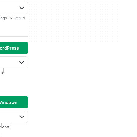
ing
VPN
Ombud
ordPress
ns
 Windows
d
Mobil
s