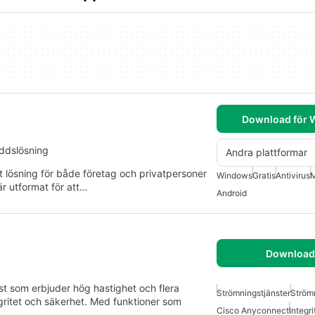
Download för
yddslösning
Andra plattformar
 lösning för både företag och privatpersoner
Windows
Gratis
Antivirus
M
är utformat för att…
Android
Download 
som erbjuder hög hastighet och flera
Strömningstjänster
Ström
gritet och säkerhet. Med funktioner som
Cisco Anyconnect
Integri