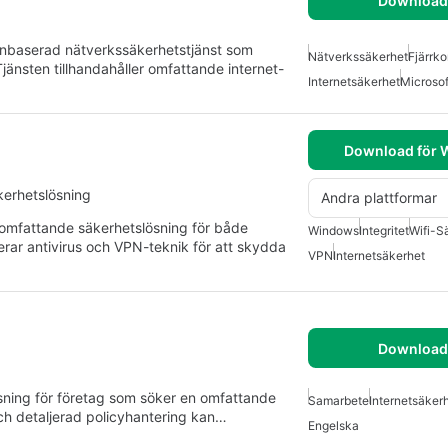
Download 
nbaserad nätverkssäkerhetstjänst som
Nätverkssäkerhet
Fjärrko
änsten tillhandahåller omfattande internet-
Internetsäkerhet
Microsof
Download för
kerhetslösning
Andra plattformar
 omfattande säkerhetslösning för både
Windows
Integritet
Wifi-S
rar antivirus och VPN-teknik för att skydda
VPN
Internetsäkerhet
Download 
ösning för företag som söker en omfattande
Samarbete
Internetsäker
och detaljerad policyhantering kan…
Engelska