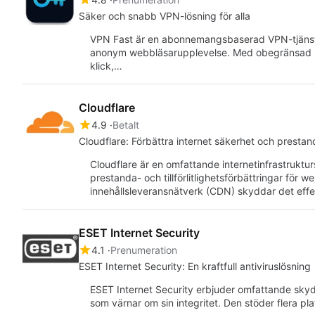
Säker och snabb VPN-lösning för alla
VPN Fast är en abonnemangsbaserad VPN-tjänst
anonym webbläsarupplevelse. Med obegränsad b
klick,…
Cloudflare
4.9
Betalt
Cloudflare: Förbättra internet säkerhet och prestan
Cloudflare är en omfattande internetinfrastruktur
prestanda- och tillförlitlighetsförbättringar fö
innehållsleveransnätverk (CDN) skyddar det eff
ESET Internet Security
4.1
Prenumeration
ESET Internet Security: En kraftfull antiviruslösning
ESET Internet Security erbjuder omfattande skydd
som värnar om sin integritet. Den stöder flera pla