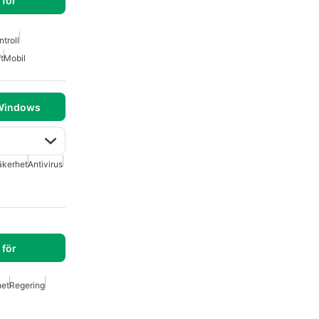
för
ntroll
t
Mobil
 Windows
äkerhet
Antivirus
för
het
Regering