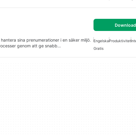
Download 
hantera sina prenumerationer i en säker miljö.
Engelska
Produktivitet
In
processer genom att ge snabb…
Gratis