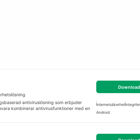
Download 
erhetslösning
gsbaserad antiviruslösning som erbjuder
Internetsäkerhet
Integrite
vara kombinerar antivirusfunktioner med en
Android