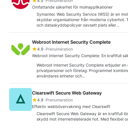
4.5
Prenumeration
Omfattande säkerhet för molnapplikationer
Symantec Web Security Service (WSS) är en mol
skyddar organisationer från moderna cyberhot. Tj
och dataskyddspolicyer oavsett plats eller…
Webroot Internet Security Complete
4.9
Prenumeration
Webroot Internet Security Complete: En kraftfull sä
Webroot Internet Security Complete erbjuder en
privatpersoner och företag. Programmet kombine
användares enheter och…
Clearswift Secure Web Gateway
4.9
Prenumeration
Effektiv webbövervakning med Clearswift
Clearswift Secure Web Gateway är en kraftfull l
skydd mot internetrelaterade hot. Med flexibel 