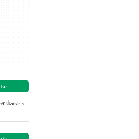
för
t
VPN
Antivirus