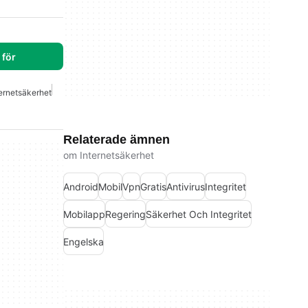
för
ternetsäkerhet
Relaterade ämnen
om Internetsäkerhet
Android
Mobil
Vpn
Gratis
Antivirus
Integritet
Mobilapp
Regering
Säkerhet Och Integritet
Engelska