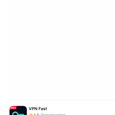
VPN Fast
4.8
Prenumeration