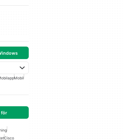
 Windows
obilapp
Mobil
för
ning
tet
Cisco