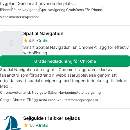
flygplan. Genom att använda din plats…
iPhone
Säker Navigering
Gps-Navigering Gratis
Resa För IPhone
Världsmästerskapsresor
Spatial Navigation
4.5
Gratis
Smart Spatial Navigation: En Chrome-tillägg för effektiv
webbläsning
Gratis nedladdning för Chrome
Spatial Navigation är en gratis Chrome-tillägg utvecklad av
falsandtru som förbättrar din webbläsarupplevelse genom att
erbjuda smart spatial navigering med tangentbeteckning till länkar.
Med…
Chrome
Automatisk Navigator
Säker Navigering
Autonavigering
Google Chrome-Tillägg
Bästa Produktivitetsförlängningar För Chrome
Sejlguide til sikker sejlads
4.5
Gratis