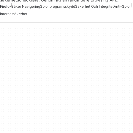
Firefox
Säker Navigering
Spionprogramsskydd
Säkerhet Och Integritet
Anti-Spion
Internetsäkerhet