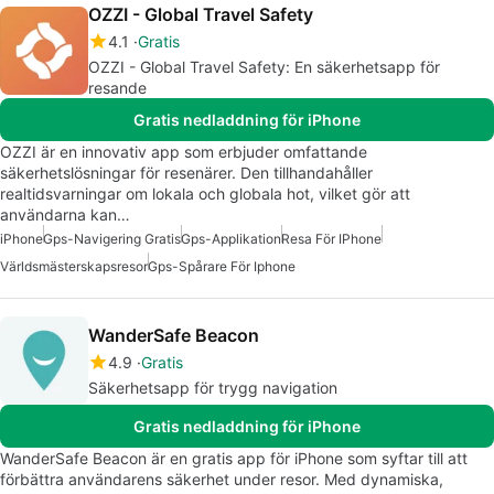
OZZI - Global Travel Safety
4.1
Gratis
OZZI - Global Travel Safety: En säkerhetsapp för
resande
Gratis nedladdning för iPhone
OZZI är en innovativ app som erbjuder omfattande
säkerhetslösningar för resenärer. Den tillhandahåller
realtidsvarningar om lokala och globala hot, vilket gör att
användarna kan…
iPhone
Gps-Navigering Gratis
Gps-Applikation
Resa För IPhone
Världsmästerskapsresor
Gps-Spårare För Iphone
WanderSafe Beacon
4.9
Gratis
Säkerhetsapp för trygg navigation
Gratis nedladdning för iPhone
WanderSafe Beacon är en gratis app för iPhone som syftar till att
förbättra användarens säkerhet under resor. Med dynamiska,