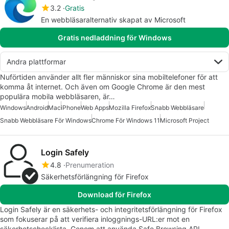
3.2
Gratis
En webbläsaralternativ skapat av Microsoft
Gratis nedladdning för Windows
Andra plattformar
Nuförtiden använder allt fler människor sina mobiltelefoner för att
komma åt internet. Och även om Google Chrome är den mest
populära mobila webbläsaren, är…
Windows
Android
Mac
iPhone
Web Apps
Mozilla Firefox
Snabb Webbläsare
Snabb Webbläsare För Windows
Chrome För Windows 11
Microsoft Project
Login Safely
4.8
Prenumeration
Säkerhetsförlängning för Firefox
Download för Firefox
Login Safely är en säkerhets- och integritetsförlängning för Firefox
som fokuserar på att verifiera inloggnings-URL:er mot en
säkerhetschecklista. Genom att använda Safe Browsing API…