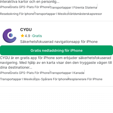
interaktiva kartor och en personlig…
iPhone
Gratis GPS-Plats För IPhone
Transportappar I Förenta Staterna
Resebokning För Iphone
Transportappar I Mexiko
Världsmästerskapsresor
CYGU
4.9
Gratis
Säkerhetsfokuserad navigationsapp för iPhone
Gratis nedladdning för iPhone
CYGU är en gratis app för iPhone som erbjuder säkerhetsfokuserad
navigering. Med hjälp av en karta visar den den tryggaste vägen till
dina destinationer…
iPhone
Gratis GPS-Plats För IPhone
Transportappar I Kanada
Transportappar I Mexiko
Gps-Spårare För Iphone
Resplanerare För IPhone