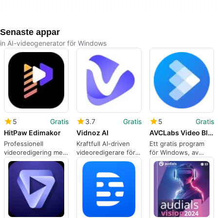
Senaste appar
in AI-videogenerator för Windows
5
Gratis
3.7
Gratis
5
Gratis
HitPaw Edimakor
Vidnoz AI
AVCLabs Video Blur AI
Professionell
Kraftfull AI-driven
Ett gratis program
videoredigering med
videoredigerare för
för Windows, av
HitPaw Edimakor
alla
AVCLabs.