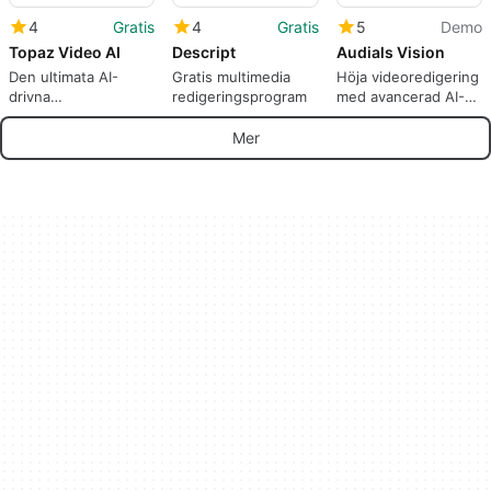
4
Gratis
4
Gratis
5
Demo
Topaz Video AI
Descript
Audials Vision
Den ultimata AI-
Gratis multimedia
Höja videoredigering
drivna
redigeringsprogram
med avancerad AI-
videoredigeraren
teknik
Mer