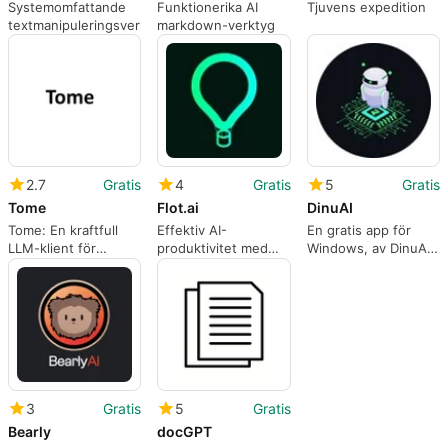
Systemomfattande
Funktionerika AI
Tjuvens expedition
textmanipuleringsverktyg
markdown-verktyg
2.7
Gratis
4
Gratis
5
Gratis
Tome
Flot.ai
DinuAI
Tome: En kraftfull
Effektiv AI-
En gratis app för
LLM-klient för
produktivitet med
Windows, av DinuAI
Windows
Flot.ai
LLC.
3
Gratis
5
Gratis
Bearly
docGPT