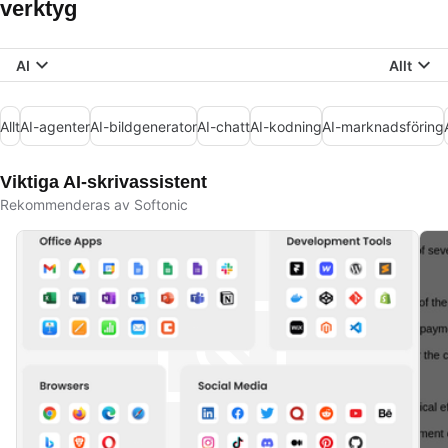
verktyg
AI
Allt
Allt
AI-agenter
AI-bildgenerator
AI-chatt
AI-kodning
AI-marknadsföring
Viktiga AI-skrivassistent
Rekommenderas av Softonic