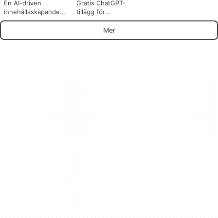
En AI-driven
Gratis ChatGPT-
innehållsskapande
tillägg för
programvara
ordbehandlare
Mer