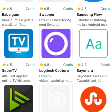
4.8
Gratis
4.5
Gratis
4.5
Gratis
Babelgum
Swapper
Samsung Flow
Babelgum: En gratis
Effektiv filöverföring
Effektiv anslutning
chattjänst för
med Swapper
mellan Android och
Windows
Windows
4.5
Gratis
4.8
Gratis
4.3
Betalt
SuperTV
Logitech Capture
Sayonara
Allt-i-ett app för
Effektiv
Sayonara: En Lekfull
online TV-tittande
videoinspelning med
Typsnittfamilj för
Logitech Capture
Kreativa Projekt