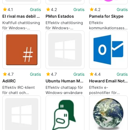
4.1
Gratis
4.2
Gratis
4.2
Gratis
El rival mas debil para IRC
PMsn Estados
Pamela for Skype
Kraftfull chattlösning
Effektiv chattlösning
Effektiv
för Windows-
för Windows-
kommunikationsassist
användare
användare
för Skype
4.7
Gratis
4.7
Gratis
4.4
Gratis
AdiIRC
Ubuntu Human Messenger
Howard Email Notifier
Effektiv IRC-klient
Effektiv chattapp för
Effektiv e-
för chatt och
Windows-användare
postnotifier för
kommunikation
Windows-användare