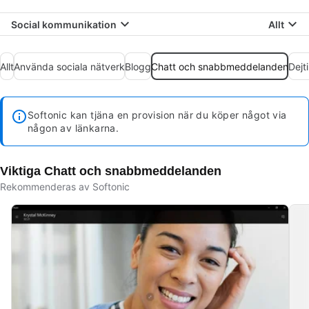
Social kommunikation
Allt
Allt
Använda sociala nätverk
Blogg
Chatt och snabbmeddelanden
Dejt
Softonic kan tjäna en provision när du köper något via
någon av länkarna.
Viktiga Chatt och snabbmeddelanden
Rekommenderas av Softonic