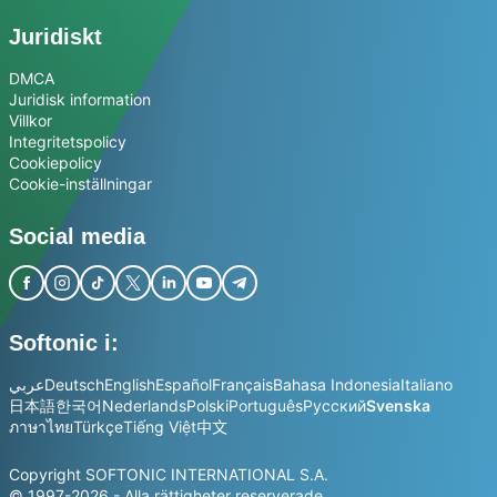
Juridiskt
DMCA
Juridisk information
Villkor
Integritetspolicy
Cookiepolicy
Cookie-inställningar
Social media
Softonic i:
عربي
Deutsch
English
Español
Français
Bahasa Indonesia
Italiano
日本語
한국어
Nederlands
Polski
Português
Русский
Svenska
ภาษาไทย
Türkçe
Tiếng Việt
中文
Copyright SOFTONIC INTERNATIONAL S.A.
© 1997-2026 - Alla rättigheter reserverade