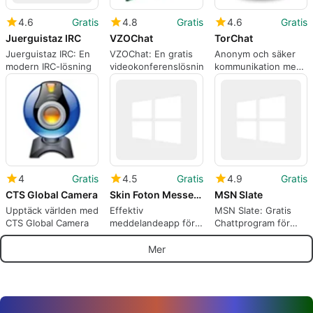
4.6
Gratis
4.8
Gratis
4.6
Gratis
Juerguistaz IRC
VZOChat
TorChat
Juerguistaz IRC: En
VZOChat: En gratis
Anonym och säker
modern IRC-lösning
videokonferenslösning
kommunikation med
TorChat
4
Gratis
4.5
Gratis
4.9
Gratis
CTS Global Camera
Skin Foton Messenger
MSN Slate
Upptäck världen med
Effektiv
MSN Slate: Gratis
CTS Global Camera
meddelandeapp för
Chattprogram för
Windows
Windows
Mer