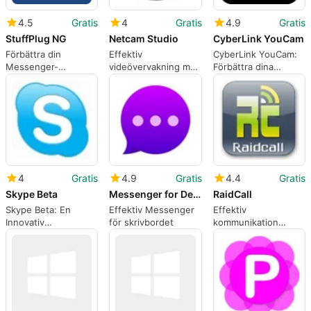
4.5
Gratis
4
Gratis
4.9
Gratis
StuffPlug NG
Netcam Studio
CyberLink YouCam
Förbättra din
Effektiv
CyberLink YouCam:
Messenger-
videövervakning med
Förbättra dina
upplevelse med
Netcam Studio
videokonferenser
StuffPlug NG
4
Gratis
4.9
Gratis
4.4
Gratis
Skype Beta
Messenger for Desktop
RaidCall
Skype Beta: En
Effektiv Messenger
Effektiv
Innovativ
för skrivbordet
kommunikation
Kommunikationslösning
under spel med
RaidCall