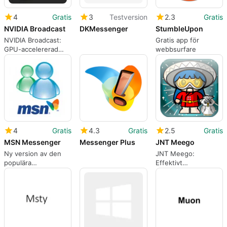
4
Gratis
3
Testversion
2.3
Gratis
NVIDIA Broadcast
DKMessenger
StumbleUpon
NVIDIA Broadcast:
Gratis app för
GPU-accelererad
webbsurfare
studio-kvalitet ljud
och video
4
Gratis
4.3
Gratis
2.5
Gratis
MSN Messenger
Messenger Plus
JNT Meego
Ny version av den
JNT Meego:
populära
Effektivt
meddelandeappen
Produktivitetsverktyg