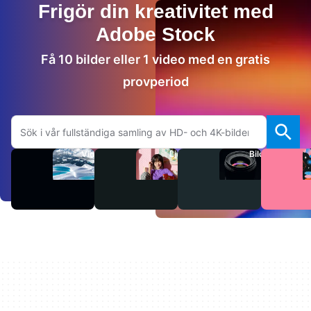
Frigör din kreativitet med
Adobe Stock
Få 10 bilder eller 1 video med en gratis
provperiod
Sök på Adobe.com
Videor
Ljud
Bilder