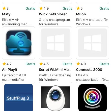
3
Gratis
4.9
Gratis
5
Gratis
Msty
WinkInetXplorer
Muon
Effektiv AI-
Gratis chattprogram
Effektiv chattapp för
användning med
för Windows
Windows
Msty
4.7
Gratis
4.5
Gratis
4.9
Gratis
Air Playit
Script WLMini Media Player
Connecta 2000
Fjärråtkomst till
Kraftfull chattlösning
Effektiv
multimediafiler
för Windows
chattapplikation för
Windows