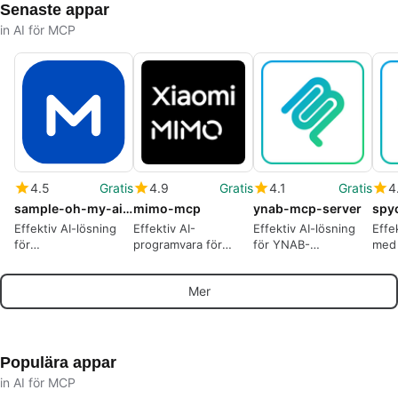
Senaste appar
in AI för MCP
4.5
Gratis
4.9
Gratis
4.1
Gratis
4
sample-oh-my-aidlcops
mimo-mcp
ynab-mcp-server
spy
Effektiv AI-lösning
Effektiv AI-
Effektiv AI-lösning
Effe
för
programvara för
för YNAB-
med 
företagsautomation
kodning
budgetering
Mer
Populära appar
in AI för MCP