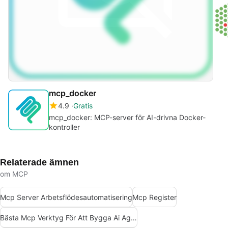
mcp_docker
4.9
Gratis
mcp_docker: MCP-server för AI-drivna Docker-
kontroller
Relaterade ämnen
om MCP
Mcp Server Arbetsflödesautomatisering
Mcp Register
Bästa Mcp Verktyg För Att Bygga Ai Agenter