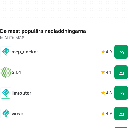
De mest populära nedladdningarna
in AI för MCP
mcp_docker
4.9
ols4
4.1
llmrouter
4.8
wove
4.9