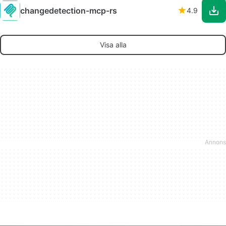
changedetection-mcp-rs
4.9
Visa alla