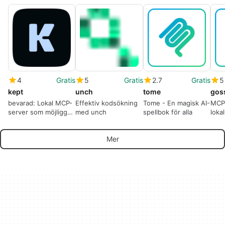
4
Gratis
5
Gratis
2.7
Gratis
5
kept
unch
tome
gos
bevarad: Lokal MCP-
Effektiv kodsökning
Tome - En magisk AI-
MCP
server som möjliggör
med unch
spellbok för alla
loka
LLM-åtkomst till lokal
och 
kunskap
för 
Mer