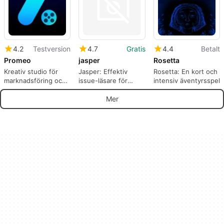
4.2
Testversion
4.7
Gratis
4.4
Betalt
Promeo
jasper
Rosetta
Kreativ studio för
Jasper: Effektiv
Rosetta: En kort och
marknadsföring och
issue-läsare för
intensiv äventyrsspel
onlineförsäljning
GitHub
Mer