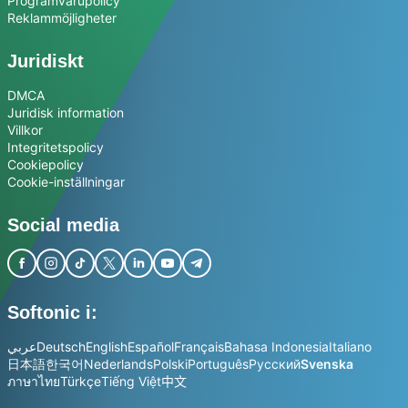
Programvarupolicy
Reklammöjligheter
Juridiskt
DMCA
Juridisk information
Villkor
Integritetspolicy
Cookiepolicy
Cookie-inställningar
Social media
Softonic i:
عربي
Deutsch
English
Español
Français
Bahasa Indonesia
Italiano
日本語
한국어
Nederlands
Polski
Português
Русский
Svenska
ภาษาไทย
Türkçe
Tiếng Việt
中文