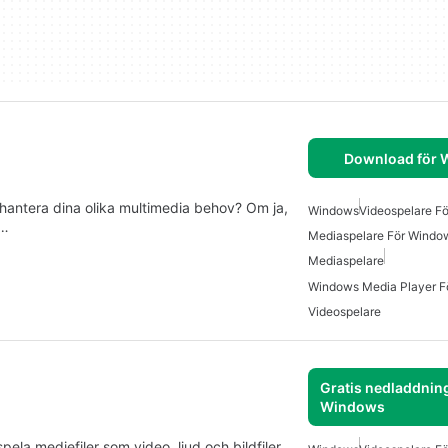
Download för
 hantera dina olika multimedia behov? Om ja,
Windows
Videospelare F
t…
Mediaspelare För Windo
Mediaspelare
Windows Media Player F
Videospelare
Gratis nedladdning
Windows
ela mediefiler som video, ljud och bildfiler.