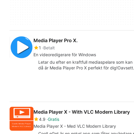
Media Player Pro X.
1
Betalt
En videoredigerare för Windows
Letar du efter en kraftfull mediaspelare som kan
då är Media Player Pro X perfekt för dig!Oavset
Media Player X - With VLC Modern Library
4.9
Gratis
Media Player X - Med VLC Modern Library
‪CoolLeGet‬ är en enkel app som låter användare sp