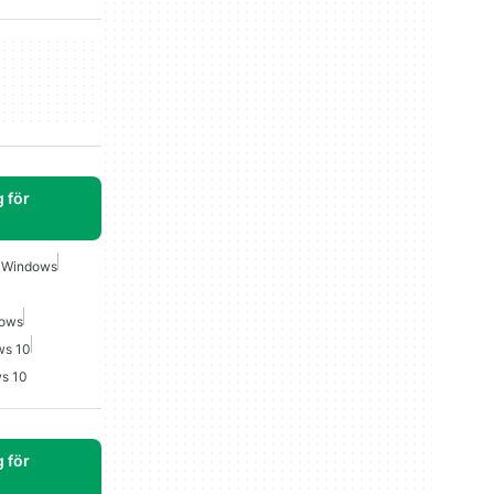
 för
r Windows
dows
ws 10
ws 10
 för