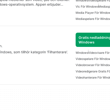
Windows
Videospelare F
ndows-operativsystem. Appen erbjuder…
Vlc För Windows
Mediasp
Media Player För Windo
Mediaspelare För Windo
Gratis nedladdning
Windows
n.
ndows, som tillhör kategorin 'Filhanterare'.
Windows
Videovisare Fö
Videospelare För Windo
Videobrowser För Windo
Videoredigerare Gratis 
Videohanterare För Win