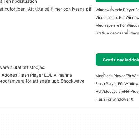
a i en nödsituation
et nuförtiden. Att titta på filmer och lyssna på
Windows
Media Player F
Videospelare För Window
Mediaspelare För Windo
Gratis Videovisare
Videos
Gratis nedladdni
ara slutat att stödjas.
l Adobes Flash Player EOL Allmänna
Mac
Flash Player För Wi
s programvara för att spela upp Shockwave
Flash Player För Window
Hd Videospelare
Hd-Vide
Flash För Windows 10