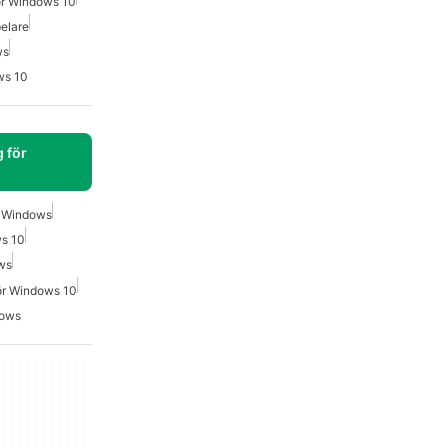
ör Windows 10
elare
ws
ws 10
 för
r Windows
ws 10
ws
För Windows 10
dows