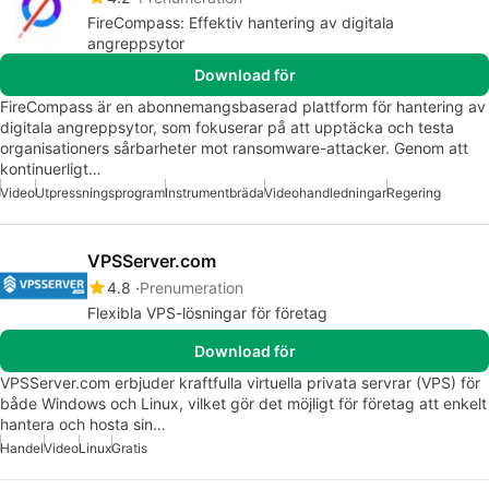
FireCompass: Effektiv hantering av digitala
angreppsytor
Download för
FireCompass är en abonnemangsbaserad plattform för hantering av
digitala angreppsytor, som fokuserar på att upptäcka och testa
organisationers sårbarheter mot ransomware-attacker. Genom att
kontinuerligt…
Video
Utpressningsprogram
Instrumentbräda
Videohandledningar
Regering
VPSServer.com
4.8
Prenumeration
Flexibla VPS-lösningar för företag
Download för
VPSServer.com erbjuder kraftfulla virtuella privata servrar (VPS) för
både Windows och Linux, vilket gör det möjligt för företag att enkelt
hantera och hosta sin…
Handel
Video
Linux
Gratis