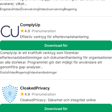
avatarer, vilket…
Engelska
Video
Övervakning
Videoövervakning
Regering
ComplyUp
4.9
Prenumeration
Effektiv verktyg för efterlevnadshantering
Download för
ComplyUp är ett kraftfullt verktyg som förenklar
efterlevnadsbedömningar och dokumenthantering för organisationer
av alla storlekar. Programmet gör det möjligt för användare att
genomföra gap-analyser…
Gratis
Video
Regering
Videohandledningar
CloakedPrivacy
4.9
Prenumeration
CloakedPrivacy: Säkerhet och integritet online
Download för