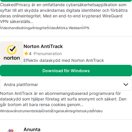
CloakedPrivacy är en omfattande cybersäkerhetsapplikation som
syftar till att skydda användarnas digitala identiteter och förbättra
deras onlineintegritet. Med en end-to-end krypterad WireGuard
VPN säkerställs…
Videohandledningar
Integritet
Video
Mörka Webben
VPN
Norton AntiTrack
4
Prenumeration
Effektiv dataskydd med Norton AntiTrack
Download för Windows
Andra plattformar
Norton AntiTrack är en abonnemangsbaserad programvara för
dataskydd som hjälper företag att surfa anonymt och säkert. Den
går bortom att bara rensa cookies genom…
Windows
Instrumentbräda
Gratis
Engelska
Integritetsskydd
Video
Anunta