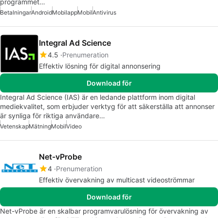
programmet…
Betalningar
Android
Mobilapp
Mobil
Antivirus
Integral Ad Science
4.5
Prenumeration
Effektiv lösning för digital annonsering
Download för
Integral Ad Science (IAS) är en ledande plattform inom digital
mediekvalitet, som erbjuder verktyg för att säkerställa att annonser
är synliga för riktiga användare…
Vetenskap
Mätning
Mobil
Video
Net-vProbe
4
Prenumeration
Effektiv övervakning av multicast videoströmmar
Download för
Net-vProbe är en skalbar programvarulösning för övervakning av