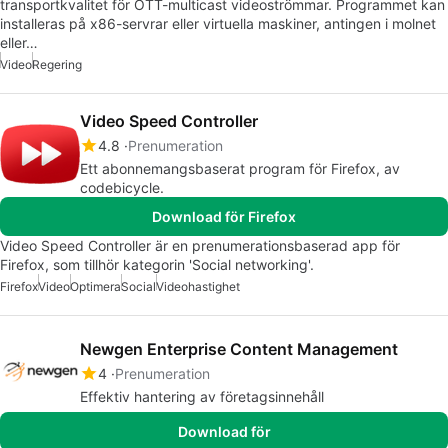
transportkvalitet för OTT-multicast videoströmmar. Programmet kan
installeras på x86-servrar eller virtuella maskiner, antingen i molnet
eller…
Video
Regering
Video Speed Controller
4.8
Prenumeration
Ett abonnemangsbaserat program för Firefox, av
codebicycle.
Download för Firefox
Video Speed Controller är en prenumerationsbaserad app för
Firefox, som tillhör kategorin 'Social networking'.
Firefox
Video
Optimera
Social
Videohastighet
Newgen Enterprise Content Management
4
Prenumeration
Effektiv hantering av företagsinnehåll
Download för