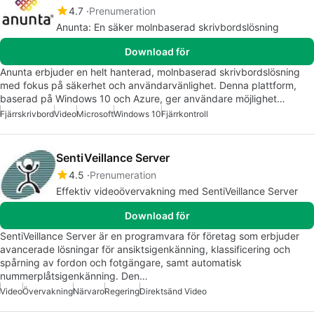
4.7
Prenumeration
Anunta: En säker molnbaserad skrivbordslösning
Download för
Anunta erbjuder en helt hanterad, molnbaserad skrivbordslösning
med fokus på säkerhet och användarvänlighet. Denna plattform,
baserad på Windows 10 och Azure, ger användare möjlighet…
Fjärrskrivbord
Video
Microsoft
Windows 10
Fjärrkontroll
SentiVeillance Server
4.5
Prenumeration
Effektiv videoövervakning med SentiVeillance Server
Download för
SentiVeillance Server är en programvara för företag som erbjuder
avancerade lösningar för ansiktsigenkänning, klassificering och
spårning av fordon och fotgängare, samt automatisk
nummerplåtsigenkänning. Den…
Video
Övervakning
Närvaro
Regering
Direktsänd Video