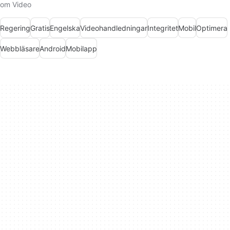
om Video
Regering
Gratis
Engelska
Videohandledningar
Integritet
Mobil
Optimera
Webbläsare
Android
Mobilapp