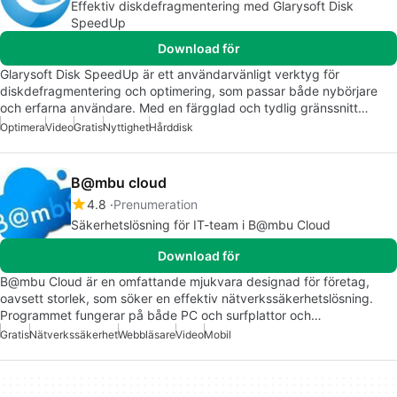
Effektiv diskdefragmentering med Glarysoft Disk
SpeedUp
Download för
Glarysoft Disk SpeedUp är ett användarvänligt verktyg för
diskdefragmentering och optimering, som passar både nybörjare
och erfarna användare. Med en färgglad och tydlig gränssnitt…
Optimera
Video
Gratis
Nyttighet
Hårddisk
B@mbu cloud
4.8
Prenumeration
Säkerhetslösning för IT-team i B@mbu Cloud
Download för
B@mbu Cloud är en omfattande mjukvara designad för företag,
oavsett storlek, som söker en effektiv nätverkssäkerhetslösning.
Programmet fungerar på både PC och surfplattor och…
Gratis
Nätverkssäkerhet
Webbläsare
Video
Mobil