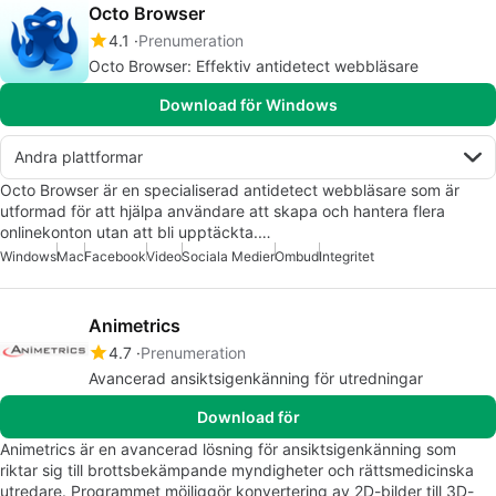
Octo Browser
4.1
Prenumeration
Octo Browser: Effektiv antidetect webbläsare
Download för Windows
Andra plattformar
Octo Browser är en specialiserad antidetect webbläsare som är
utformad för att hjälpa användare att skapa och hantera flera
onlinekonton utan att bli upptäckta.…
Windows
Mac
Facebook
Video
Sociala Medier
Ombud
Integritet
Animetrics
4.7
Prenumeration
Avancerad ansiktsigenkänning för utredningar
Download för
Animetrics är en avancerad lösning för ansiktsigenkänning som
riktar sig till brottsbekämpande myndigheter och rättsmedicinska
utredare. Programmet möjliggör konvertering av 2D-bilder till 3D-