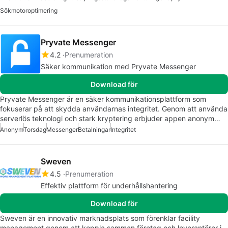
Sökmotoroptimering
Pryvate Messenger
4.2
Prenumeration
Säker kommunikation med Pryvate Messenger
Download för
Pryvate Messenger är en säker kommunikationsplattform som
fokuserar på att skydda användarnas integritet. Genom att använda
serverlös teknologi och stark kryptering erbjuder appen anonym…
Anonym
Torsdag
Messenger
Betalningar
Integritet
Sweven
4.5
Prenumeration
Effektiv plattform för underhållshantering
Download för
Sweven är en innovativ marknadsplats som förenklar facility
management genom att koppla samman företag och leverantörer i