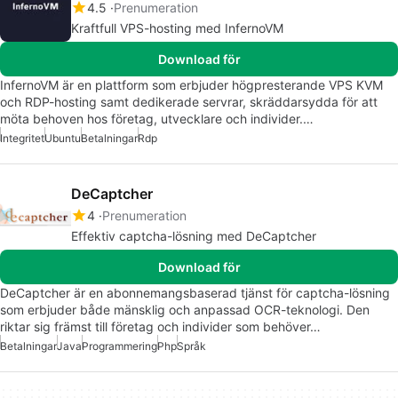
4.5
Prenumeration
Kraftfull VPS-hosting med InfernoVM
Download för
InfernoVM är en plattform som erbjuder högpresterande VPS KVM
och RDP-hosting samt dedikerade servrar, skräddarsydda för att
möta behoven hos företag, utvecklare och individer.…
Integritet
Ubuntu
Betalningar
Rdp
DeCaptcher
4
Prenumeration
Effektiv captcha-lösning med DeCaptcher
Download för
DeCaptcher är en abonnemangsbaserad tjänst för captcha-lösning
som erbjuder både mänsklig och anpassad OCR-teknologi. Den
riktar sig främst till företag och individer som behöver…
Betalningar
Java
Programmering
Php
Språk