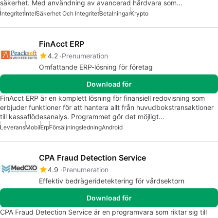
säkerhet. Med användning av avancerad hårdvara som…
Integritet
Intel
Säkerhet Och Integritet
Betalningar
Krypto
FinAcct ERP
4.2
Prenumeration
Omfattande ERP-lösning för företag
Download för
FinAcct ERP är en komplett lösning för finansiell redovisning som
erbjuder funktioner för att hantera allt från huvudbokstransaktioner
till kassaflödesanalys. Programmet gör det möjligt…
Leverans
Mobil
Erp
Försäljningsledning
Android
CPA Fraud Detection Service
4.9
Prenumeration
Effektiv bedrägeridetektering för vårdsektorn
Download för
CPA Fraud Detection Service är en programvara som riktar sig till