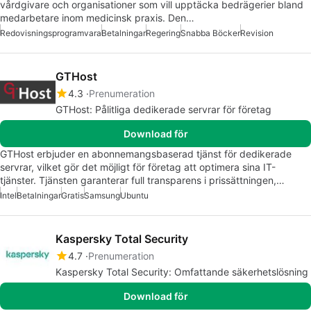
vårdgivare och organisationer som vill upptäcka bedrägerier bland
medarbetare inom medicinsk praxis. Den…
Redovisningsprogramvara
Betalningar
Regering
Snabba Böcker
Revision
GTHost
4.3
Prenumeration
GTHost: Pålitliga dedikerade servrar för företag
Download för
GTHost erbjuder en abonnemangsbaserad tjänst för dedikerade
servrar, vilket gör det möjligt för företag att optimera sina IT-
tjänster. Tjänsten garanterar full transparens i prissättningen,…
Intel
Betalningar
Gratis
Samsung
Ubuntu
Kaspersky Total Security
4.7
Prenumeration
Kaspersky Total Security: Omfattande säkerhetslösning
Download för