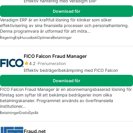
Effektiv hantering med Veradigm ERP
Download för
Veradigm ERP är en kraftfull lösning för kliniker som söker
effektivisering av sina finansiella processer och personalhantering.
Denna programvara är utformad för att möta…
Regering
Erp
Huvudbok
Optimera
Betalningar
FICO Falcon Fraud Manager
4.2
Prenumeration
Effektiv bedrägeribekämpning med FICO Falcon
Download för
FICO Falcon Fraud Manager är en abonnemangsbaserad lösning för
företag som syftar till att bekämpa bedrägerier inom olika
betalningskanaler. Programmet används av överfinansiella
institutioner…
Betalningar
Gratis
Språk
Fraud.net