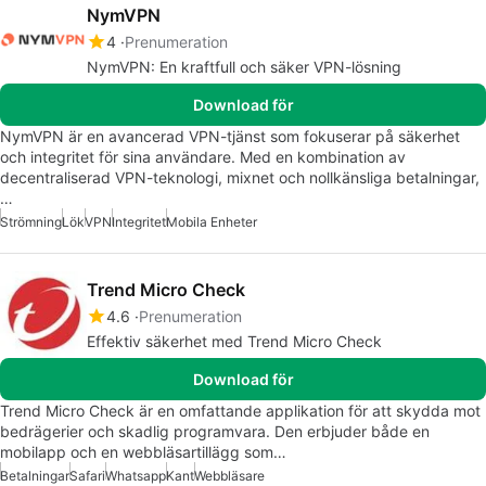
NymVPN
4
Prenumeration
NymVPN: En kraftfull och säker VPN-lösning
Download för
NymVPN är en avancerad VPN-tjänst som fokuserar på säkerhet
och integritet för sina användare. Med en kombination av
decentraliserad VPN-teknologi, mixnet och nollkänsliga betalningar,
…
Strömning
Lök
VPN
Integritet
Mobila Enheter
Trend Micro Check
4.6
Prenumeration
Effektiv säkerhet med Trend Micro Check
Download för
Trend Micro Check är en omfattande applikation för att skydda mot
bedrägerier och skadlig programvara. Den erbjuder både en
mobilapp och en webbläsartillägg som…
Betalningar
Safari
Whatsapp
Kant
Webbläsare