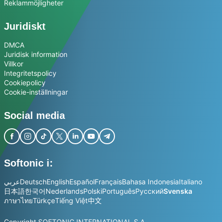
Reklammöjligheter
Juridiskt
DMCA
Juridisk information
Villkor
Integritetspolicy
Cookiepolicy
Cookie-inställningar
Social media
Softonic i:
عربي
Deutsch
English
Español
Français
Bahasa Indonesia
Italiano
日本語
한국어
Nederlands
Polski
Português
Русский
Svenska
ภาษาไทย
Türkçe
Tiếng Việt
中文
Copyright SOFTONIC INTERNATIONAL S.A.