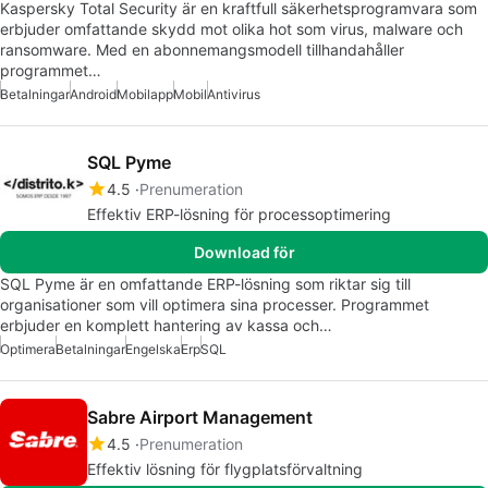
Kaspersky Total Security är en kraftfull säkerhetsprogramvara som
erbjuder omfattande skydd mot olika hot som virus, malware och
ransomware. Med en abonnemangsmodell tillhandahåller
programmet…
Betalningar
Android
Mobilapp
Mobil
Antivirus
SQL Pyme
4.5
Prenumeration
Effektiv ERP-lösning för processoptimering
Download för
SQL Pyme är en omfattande ERP-lösning som riktar sig till
organisationer som vill optimera sina processer. Programmet
erbjuder en komplett hantering av kassa och…
Optimera
Betalningar
Engelska
Erp
SQL
Sabre Airport Management
4.5
Prenumeration
Effektiv lösning för flygplatsförvaltning