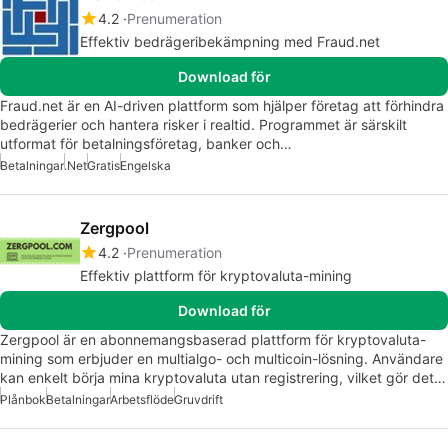
4.2
Prenumeration
Effektiv bedrägeribekämpning med Fraud.net
Download för
Fraud.net är en AI-driven plattform som hjälper företag att förhindra
bedrägerier och hantera risker i realtid. Programmet är särskilt
utformat för betalningsföretag, banker och…
Betalningar
.Net
Gratis
Engelska
Zergpool
4.2
Prenumeration
Effektiv plattform för kryptovaluta-mining
Download för
Zergpool är en abonnemangsbaserad plattform för kryptovaluta-
mining som erbjuder en multialgo- och multicoin-lösning. Användare
kan enkelt börja mina kryptovaluta utan registrering, vilket gör det…
Plånbok
Betalningar
Arbetsflöde
Gruvdrift