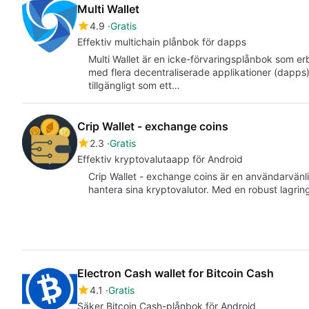
Multi Wallet
4.9
Gratis
Effektiv multichain plånbok för dapps
Multi Wallet är en icke-förvaringsplånbok som er
med flera decentraliserade applikationer (dapps
tillgängligt som ett…
Crip Wallet - exchange coins
2.3
Gratis
Effektiv kryptovalutaapp för Android
Crip Wallet - exchange coins är en användarvänl
hantera sina kryptovalutor. Med en robust lagr
Electron Cash wallet for Bitcoin Cash
4.1
Gratis
Säker Bitcoin Cash-plånbok för Android