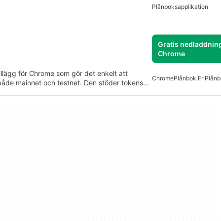
Plånboksapplikation
Gratis nedladdning
Chrome
llägg för Chrome som gör det enkelt att
Chrome
Plånbok Fri
Plånb
både mainnet och testnet. Den stöder tokens…