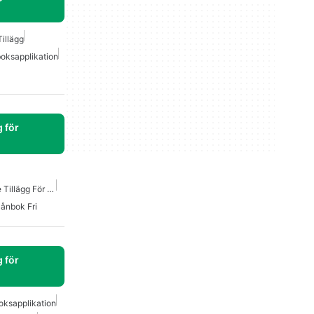
illägg
oksapplikation
 för
Bästa Valutakonverterare Tillägg För Chrome
lånbok Fri
 för
oksapplikation