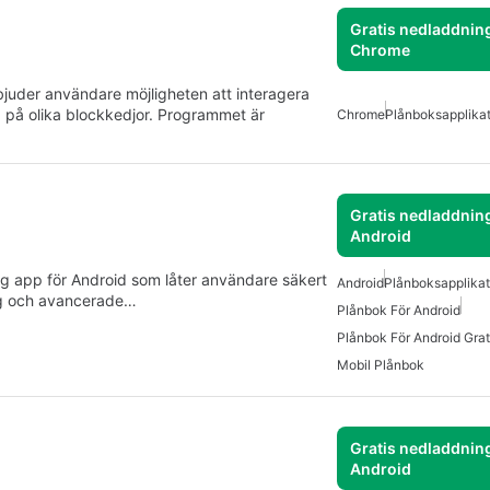
Gratis nedladdning
Chrome
bjuder användare möjligheten att interagera
) på olika blockkedjor. Programmet är
Chrome
Plånboksapplikat
Gratis nedladdning
Android
ig app för Android som låter användare säkert
Android
Plånboksapplikat
ing och avancerade…
Plånbok För Android
Plånbok För Android Grat
Mobil Plånbok
Gratis nedladdning
Android