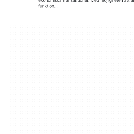
ekonomiska transaktioner. Med möjligheten att 
funktion…