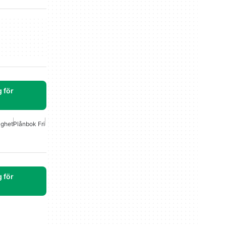
 för
ighet
Plånbok Fri
 för