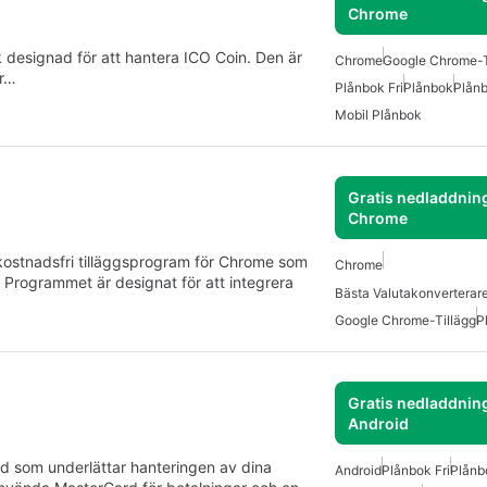
Chrome
 designad för att hantera ICO Coin. Den är
Chrome
Google Chrome-T
er…
Plånbok Fri
Plånbok
Plånb
Mobil Plånbok
Gratis nedladdning
Chrome
ostnadsfri tilläggsprogram för Chrome som
Chrome
 Programmet är designat för att integrera
Google Chrome-Tillägg
P
Gratis nedladdning
Android
d som underlättar hanteringen av dina
Android
Plånbok Fri
Plånb