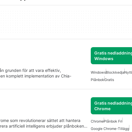
Gratis nedladdning
Windows
n grunden för att vara effektiv,
Windows
Blockkedja
Nytt
 en komplett implementation av Chia-
Plånbok
Gratis
Gratis nedladdning
Chrome
rome som revolutionerar sättet att hantera
Chrome
Plånbok Fri
rera artificiell intelligens erbjuder plånboken…
Google Chrome-Tillägg