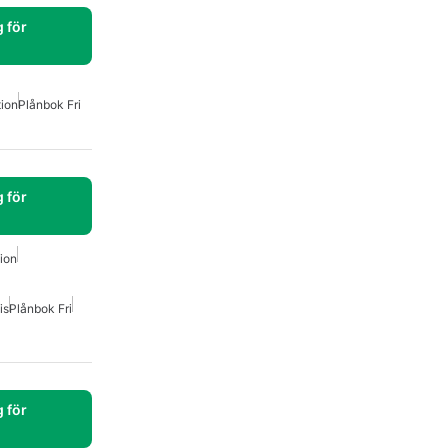
 för
ion
Plånbok Fri
 för
ion
is
Plånbok Fri
 för