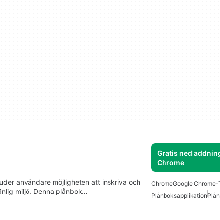
Gratis nedladdning
Chrome
juder användare möjligheten att inskriva och
Chrome
Google Chrome-T
vänlig miljö. Denna plånbok…
Plånboksapplikation
Plån