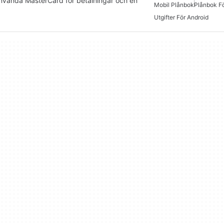
använda MasterCard för betalningar och en
Mobil Plånbok
Plånbok Fö
Utgifter För Android