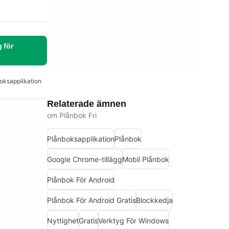
 för
oksapplikation
Relaterade ämnen
om Plånbok Fri
Plånboksapplikation
Plånbok
Google Chrome-tillägg
Mobil Plånbok
Plånbok För Android
Plånbok För Android Gratis
Blockkedja
Nyttighet
Gratis
Verktyg För Windows