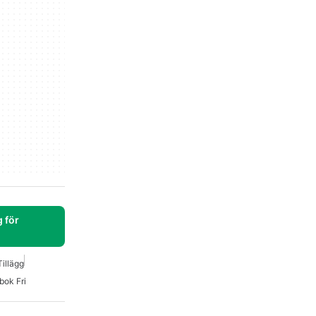
 för
illägg
bok Fri