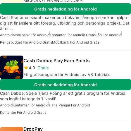
MICRODOT FINANCING CORP.
Gratis nedladdning för Android
Cash Star är en snabb, säker och bekväm låneapp som kan hjälpa
dig att finansiera ditt företag, utbildning och personliga projekt. Det
är en…
Android
Mobilbank För Android
Kontanter För Android Gratis
Lån För Android
Pengabudget För Android Gratis
Mobilbank För Android Gratis
Cash Dabba: Play Earn Points
4.9
Gratis
Ett gratisprogram för Android, av VS Tutorials.
Gratis nedladdning för Android
Cash Dabba: Spela Tjäna Poäng är ett gratis program för Android,
som ingår i kategorin 'Livsstil'.
Android
Kontanter För Android
Tjäna Pengar För Android
Kontanter För Android Gratis
DropPay