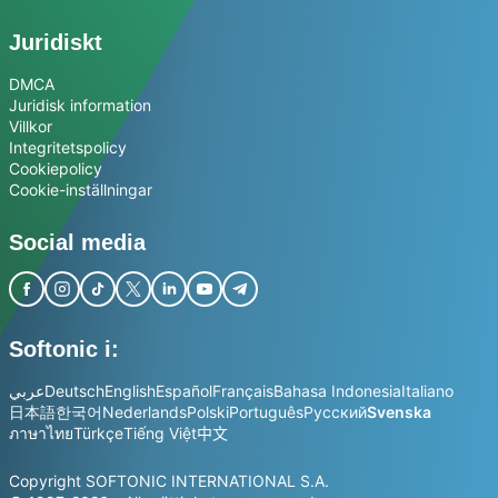
Juridiskt
DMCA
Juridisk information
Villkor
Integritetspolicy
Cookiepolicy
Cookie-inställningar
Social media
Softonic i:
عربي
Deutsch
English
Español
Français
Bahasa Indonesia
Italiano
日本語
한국어
Nederlands
Polski
Português
Русский
Svenska
ภาษาไทย
Türkçe
Tiếng Việt
中文
Copyright SOFTONIC INTERNATIONAL S.A.