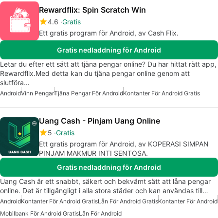
Rewardflix: Spin Scratch Win
4.6
Gratis
Ett gratis program för Android, av Cash Flix.
Gratis nedladdning för Android
Letar du efter ett sätt att tjäna pengar online? Du har hittat rätt app,
Rewardflix.Med detta kan du tjäna pengar online genom att
slutföra…
Android
Vinn Pengar
Tjäna Pengar För Android
Kontanter För Android Gratis
Uang Cash - Pinjam Uang Online
5
Gratis
Ett gratis program för Android, av KOPERASI SIMPAN
PINJAM MAKMUR INTI SENTOSA.
Gratis nedladdning för Android
Uang Cash är ett snabbt, säkert och bekvämt sätt att låna pengar
online. Det är tillgängligt i alla stora städer och kan användas till…
Android
Kontanter För Android Gratis
Lån För Android Gratis
Kontanter För Android
Mobilbank För Android Gratis
Lån För Android