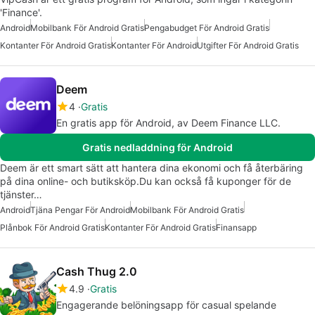
'Finance'.
Android
Mobilbank För Android Gratis
Pengabudget För Android Gratis
Kontanter För Android Gratis
Kontanter För Android
Utgifter För Android Gratis
Deem
4
Gratis
En gratis app för Android, av Deem Finance LLC.
Gratis nedladdning för Android
Deem är ett smart sätt att hantera dina ekonomi och få återbäring
på dina online- och butiksköp.Du kan också få kuponger för de
tjänster…
Android
Tjäna Pengar För Android
Mobilbank För Android Gratis
Plånbok För Android Gratis
Kontanter För Android Gratis
Finansapp
Cash Thug 2.0
4.9
Gratis
Engagerande belöningsapp för casual spelande