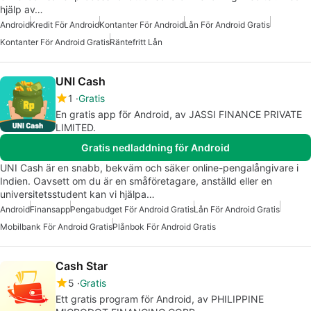
hjälp av…
Android
Kredit För Android
Kontanter För Android
Lån För Android Gratis
Kontanter För Android Gratis
Räntefritt Lån
UNI Cash
1
Gratis
En gratis app för Android, av JASSI FINANCE PRIVATE
LIMITED.
Gratis nedladdning för Android
UNI Cash är en snabb, bekväm och säker online-pengalångivare i
Indien. Oavsett om du är en småföretagare, anställd eller en
universitetsstudent kan vi hjälpa…
Android
Finansapp
Pengabudget För Android Gratis
Lån För Android Gratis
Mobilbank För Android Gratis
Plånbok För Android Gratis
Cash Star
5
Gratis
Ett gratis program för Android, av PHILIPPINE