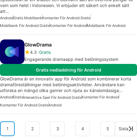
vem som helst i Indonesien. Vi erbjuder ett säkert och enkelt sätt
att…
Android
Gratis Mobilbank
Kontanter För Android Gratis
Mobilbank För Android Gratis
Kontanter För Android
Mobilbank För Android
GlowDrama
4.3
Gratis
Engagerande dramaapp med belöningssystem
Gratis nedladdning för Android
GlowDrama är en innovativ app för Android som kombinerar korta
dramaföreställningar med belöningsaktiviteter. Användare kan
utforska en mängd olika genrer och njuta av känslomässiga…
Android
Gratis
Kontanter För Android
Interaktiva Spel För Android Gratis
Kontanter För Android Gratis
Android
1
2
3
4
5
Sista