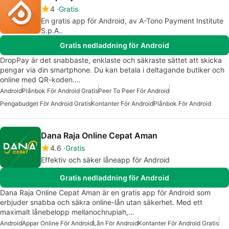
4
Gratis
En gratis app för Android, av A-Tono Payment Institute
S.p.A..
Gratis nedladdning för Android
DropPay är det snabbaste, enklaste och säkraste sättet att skicka
pengar via din smartphone. Du kan betala i deltagande butiker och
online med QR-koden.…
Android
Plånbok För Android Gratis
Peer To Peer För Android
Pengabudget För Android Gratis
Kontanter För Android
Plånbok För Android
Dana Raja Online Cepat Aman
4.6
Gratis
Effektiv och säker låneapp för Android
Gratis nedladdning för Android
Dana Raja Online Cepat Aman är en gratis app för Android som
erbjuder snabba och säkra online-lån utan säkerhet. Med ett
maximalt lånebelopp mellanochrupiah,…
Android
Appar Online För Android
Lån För Android
Kontanter För Android Gratis