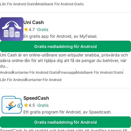
Lån För Android Gratis
Mobilbank För Android Gratis
Uni Cash
4.7
Gratis
En gratis app för Android, av MyFaisal.
Gratis nedladdning för Android
Uni Cash är en online-utlånare som erbjuder snabba, prisvärda och
säkra online-lån för att hjälpa dig att få de pengar du behöver, när
du…
Android
Kontanter För Android Gratis
Finansapp
Mobilbank För Android Gratis
Lån För Android
Kontanter För Android
SpeedCash
4.5
Gratis
Ett gratis program för Android, av Speedcash.
Gratis nedladdning för Android
SpeedCash är ett snabbt och bekvämt sätt att överföra pengar till