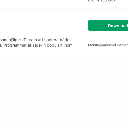
Optimera
Ett Klick
Download 
om hjälper IT-team att hantera både
r. Programmet är särskilt populärt inom
Mobilapp
Android
Optimer