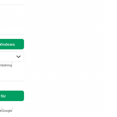
 Windows
Städning
för
k
Google