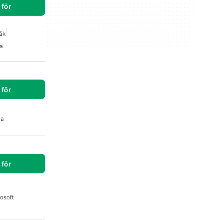
för
åk
a
för
ka
för
osoft