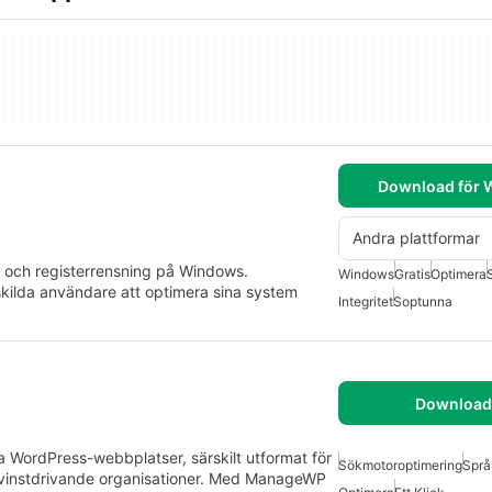
Download för
Andra plattformar
- och registerrensning på Windows.
Windows
Gratis
Optimera
kilda användare att optimera sina system
Integritet
Soptunna
Download 
ra WordPress-webbplatser, särskilt utformat för
Sökmotoroptimering
Språ
e-vinstdrivande organisationer. Med ManageWP