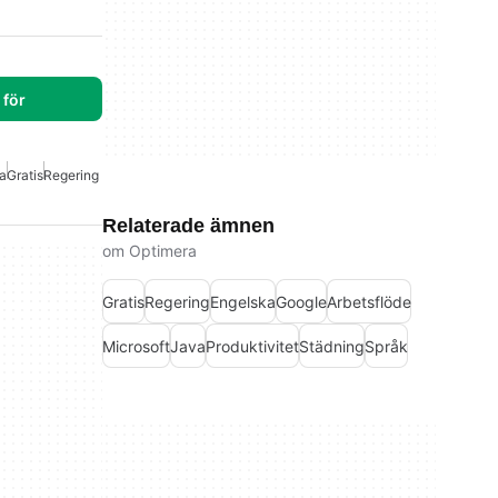
för
a
Gratis
Regering
Relaterade ämnen
om Optimera
Gratis
Regering
Engelska
Google
Arbetsflöde
Microsoft
Java
Produktivitet
Städning
Språk