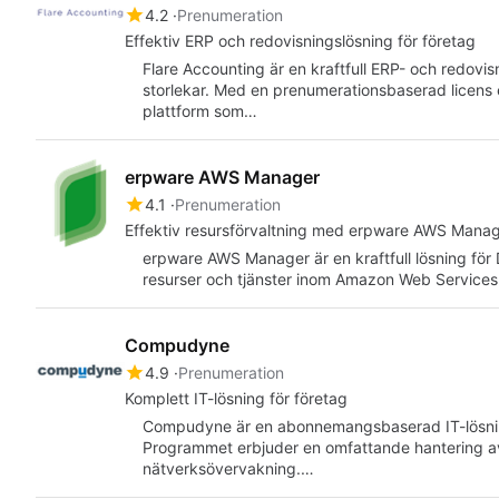
4.2
Prenumeration
Effektiv ERP och redovisningslösning för företag
Flare Accounting är en kraftfull ERP- och redovi
storlekar. Med en prenumerationsbaserad licen
plattform som…
erpware AWS Manager
4.1
Prenumeration
Effektiv resursförvaltning med erpware AWS Mana
erpware AWS Manager är en kraftfull lösning fö
resurser och tjänster inom Amazon Web Service
Compudyne
4.9
Prenumeration
Komplett IT-lösning för företag
Compudyne är en abonnemangsbaserad IT-lösning s
Programmet erbjuder en omfattande hantering av
nätverksövervakning.…