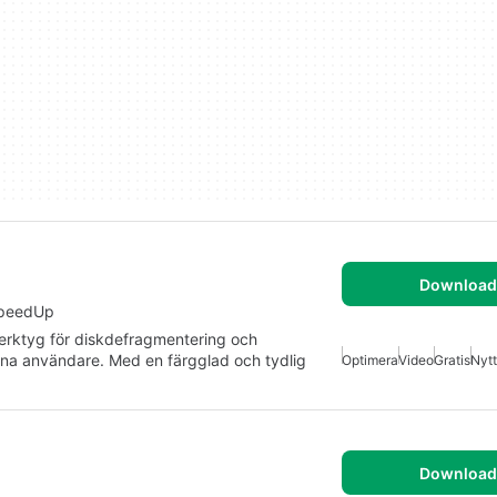
Download 
SpeedUp
verktyg för diskdefragmentering och
rna användare. Med en färgglad och tydlig
Optimera
Video
Gratis
Nytt
Download 