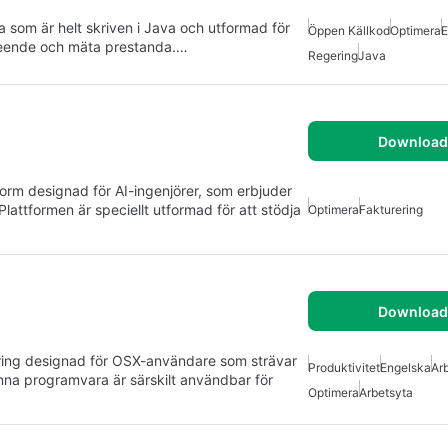
som är helt skriven i Java och utformad för
Öppen Källkod
Optimera
E
beteende och mäta prestanda.…
Regering
Java
Download 
orm designad för AI-ingenjörer, som erbjuder
ttformen är speciellt utformad för att stödja
Optimera
Fakturering
Download 
tering designad för OSX-användare som strävar
Produktivitet
Engelska
Ar
nna programvara är särskilt användbar för
Optimera
Arbetsyta