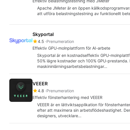
Effektiv belastningstestning med JMeter
Apache JMeter är en öppen källkodsprogramvara 
att utföra belastningstestning av funktionellt 
Skyportal
4.5
Prenumeration
Effektiv GPU-molnplattform för AI-arbete
Skyportal är en kostnadseffektiv GPU-molnplattf
50% lägre kostnader och 100% GPU-prestanda. Pla
maskininlärningsarbetsbelastningar…
VEEER
4.8
Prenumeration
Effektiv fönsterhantering med VEEER
VEEER är en lättviktsapplikation för fönsterhan
efter att maximera sin arbetsflödeshastighet. De
designers, utvecklare…