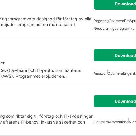
Download 
sningsprogramvara designad för företag av alla
Regering
Optimera
Erp
Spr
s erbjuder programmet en molnbaserad
Redovisningsprogramvar
Download 
ger
r DevOps-team och IT-proffs som hanterar
Amazon
Optimera
Engels
s (AWS). Programmet erbjuder en…
Download 
om riktar sig till företag och IT-avdelningar.
 affärens IT-behov, inklusive säkerhet och
Optimera
Arbetsflöde
Micr