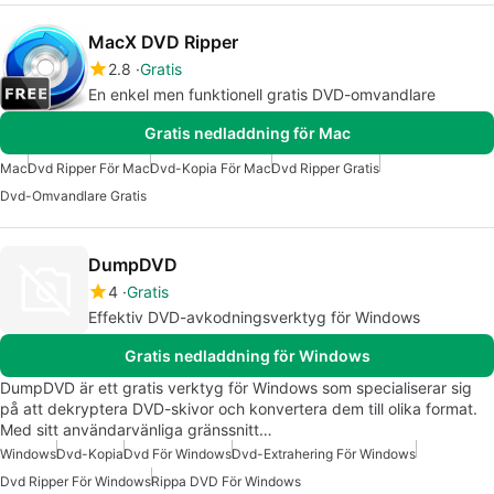
MacX DVD Ripper
2.8
Gratis
En enkel men funktionell gratis DVD-omvandlare
Gratis nedladdning för Mac
Mac
Dvd Ripper För Mac
Dvd-Kopia För Mac
Dvd Ripper Gratis
Dvd-Omvandlare Gratis
DumpDVD
4
Gratis
Effektiv DVD-avkodningsverktyg för Windows
Gratis nedladdning för Windows
DumpDVD är ett gratis verktyg för Windows som specialiserar sig
på att dekryptera DVD-skivor och konvertera dem till olika format.
Med sitt användarvänliga gränssnitt…
Windows
Dvd-Kopia
Dvd För Windows
Dvd-Extrahering För Windows
Dvd Ripper För Windows
Rippa DVD För Windows