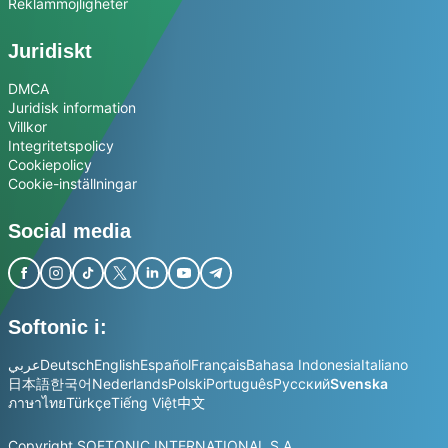
Reklammöjligheter
Juridiskt
DMCA
Juridisk information
Villkor
Integritetspolicy
Cookiepolicy
Cookie-inställningar
Social media
Softonic i:
عربي
Deutsch
English
Español
Français
Bahasa Indonesia
Italiano
日本語
한국어
Nederlands
Polski
Português
Русский
Svenska
ภาษาไทย
Türkçe
Tiếng Việt
中文
Copyright SOFTONIC INTERNATIONAL S.A.