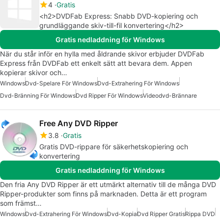
4
Gratis
<h2>DVDFab Express: Snabb DVD-kopiering och
grundläggande skiv-till-fil konvertering</h2>
Gratis nedladdning för Windows
När du står inför en hylla med åldrande skivor erbjuder DVDFab
Express från DVDFab ett enkelt sätt att bevara dem. Appen
kopierar skivor och…
Windows
Dvd-Spelare För Windows
Dvd-Extrahering För Windows
Dvd-Bränning För Windows
Dvd Ripper För Windows
Videodvd-Brännare
Free Any DVD Ripper
3.8
Gratis
Gratis DVD-rippare för säkerhetskopiering och
konvertering
Gratis nedladdning för Windows
Den fria Any DVD Ripper är ett utmärkt alternativ till de många DVD
Ripper-produkter som finns på marknaden. Detta är ett program
som främst…
Windows
Dvd-Extrahering För Windows
Dvd-Kopia
Dvd Ripper Gratis
Rippa DVD