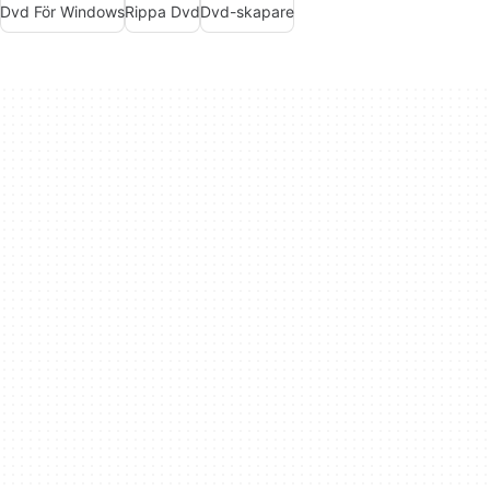
Dvd För Windows
Rippa Dvd
Dvd-skapare