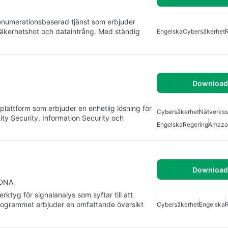
renumerationsbaserad tjänst som erbjuder
 säkerhetshot och dataintrång. Med ständig
Engelska
Cybersäkerhet
Download 
lattform som erbjuder en enhetlig lösning för
Cybersäkerhet
Nätverkss
ity Security, Information Security och
Engelska
Regering
Amazo
Download 
yDNA
tyg för signalanalys som syftar till att
rogrammet erbjuder en omfattande översikt
Cybersäkerhet
Engelska