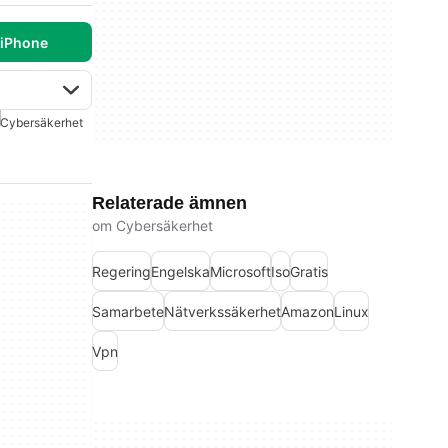
 iPhone
Cybersäkerhet
Relaterade ämnen
om Cybersäkerhet
Regering
Engelska
Microsoft
Iso
Gratis
Samarbete
Nätverkssäkerhet
Amazon
Linux
Vpn