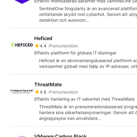
Effektiv molnbaserad säkerhet med SentinelOne Sin
SentinelOne Singularity är en avancerad plattfo
omfattande skydd mot cyberhot. Genom att utnyt
detektion och autonom…
Heficed
4.4
Prenumeration
Effektiv plattform för globala IT-lösningar
Heficed är en abonnemangsbaserad plattform som 
verksamhet globalt med hjälp av IP-adresser, vir
ThreatMate
4.6
Prenumeration
Effektiv hantering av IT-säkerhet med ThreatMate
ThreatMate är en prenumerationsbaserad programv
hantera sina säkerhetsexponeringar. Genom att 
angreppsytor kan användare…
VMware Carbon Black