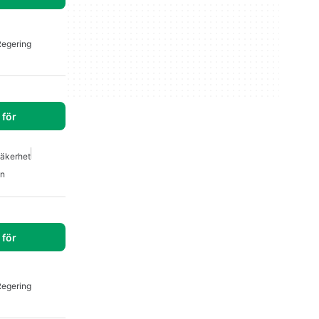
Regering
för
äkerhet
n
för
Regering