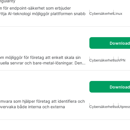
gularity
rm för endpoint-säkerhet som erbjuder
tja AI-teknologi möjliggör plattformen snabb
Cybersäkerhet
Linux
Download 
möjliggör för företag att enkelt skala sin
Cybersäkerhet
Iso
VPN
tuella servrar och bare-metal-lösningar. Den…
Download 
ara som hjälper företag att identifiera och
övervaka både interna och externa
Cybersäkerhet
Iso
Utpres