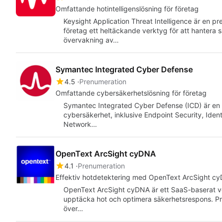
Omfattande hotintelligenslösning för företag
Keysight Application Threat Intelligence är en p
företag ett heltäckande verktyg för att hantera
övervakning av…
Symantec Integrated Cyber Defense
4.5
Prenumeration
Omfattande cybersäkerhetslösning för företag
Symantec Integrated Cyber Defense (ICD) är en p
cybersäkerhet, inklusive Endpoint Security, Ident
Network…
OpenText ArcSight cyDNA
4.1
Prenumeration
Effektiv hotdetektering med OpenText ArcSight c
OpenText ArcSight cyDNA är ett SaaS-baserat verk
upptäcka hot och optimera säkerhetsrespons. P
över…