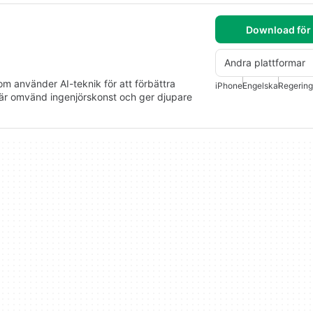
Download för
Andra plattformar
om använder AI-teknik för att förbättra
iPhone
Engelska
Regering
är omvänd ingenjörskonst och ger djupare