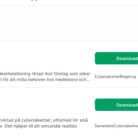
Download 
erhetslösning riktad mot företag som söker
Cybersäkerhet
Regering
at för att möta behoven hos medelstora och…
Download 
riktad på cybersäkerhet, utformad för små
 Den hjälper till att omvandla realtids
Samarbete
Cybersäkerhe