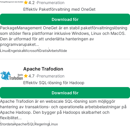
4.2
Prenumeration
Effektiv Paketförvaltning med OneGet
Download för
PackageManagement OneGet är en stabil paketförvaltningslösning
som stöder flera plattformar inklusive Windows, Linux och MacOS.
Den är utformad för att underlätta hanteringen av
programvarupaket…
Linux
Engelska
Microsoft
Gratis
Arbetsflöde
Apache Trafodion
4.7
Prenumeration
Effektiv SQL-lösning för Hadoop
Download för
Apache Trafodion är en webscale SQL-lösning som möjliggör
hantering av transaktions- och operationella arbetsbelastningar på
Apache Hadoop. Den bygger på Hadoops skalbarhet och
flexibilitet…
Stordata
Apacher
SQL
Regering
Linux