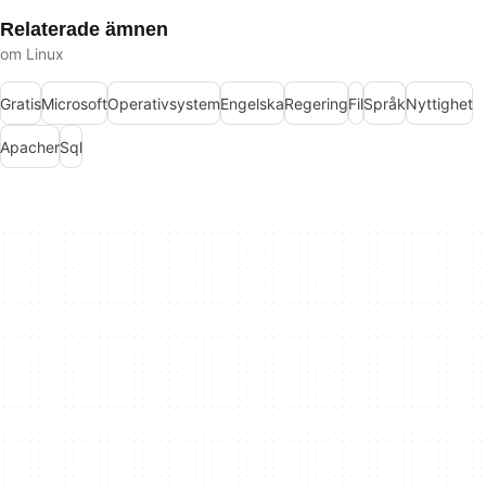
Relaterade ämnen
om Linux
Gratis
Microsoft
Operativsystem
Engelska
Regering
Fil
Språk
Nyttighet
Apacher
Sql