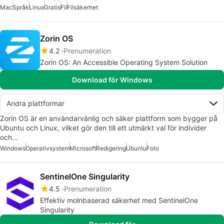
Mac
Språk
Linux
Gratis
Fil
Filsäkerhet
Zorin OS
4.2
Prenumeration
Zorin OS: An Accessible Operating System Solution
Download för Windows
Andra plattformar
Zorin OS är en användarvänlig och säker plattform som bygger på
Ubuntu och Linux, vilket gör den till ett utmärkt val för individer
och…
Windows
Operativsystem
Microsoft
Redigering
Ubuntu
Foto
SentinelOne Singularity
4.5
Prenumeration
Effektiv molnbaserad säkerhet med SentinelOne
Singularity