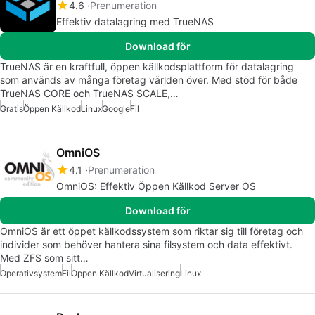
4.6
Prenumeration
Effektiv datalagring med TrueNAS
Download för
TrueNAS är en kraftfull, öppen källkodsplattform för datalagring
som används av många företag världen över. Med stöd för både
TrueNAS CORE och TrueNAS SCALE,…
Gratis
Öppen Källkod
Linux
Google
Fil
OmniOS
4.1
Prenumeration
OmniOS: Effektiv Öppen Källkod Server OS
Download för
OmniOS är ett öppet källkodssystem som riktar sig till företag och
individer som behöver hantera sina filsystem och data effektivt.
Med ZFS som sitt…
Operativsystem
Fil
Öppen Källkod
Virtualisering
Linux