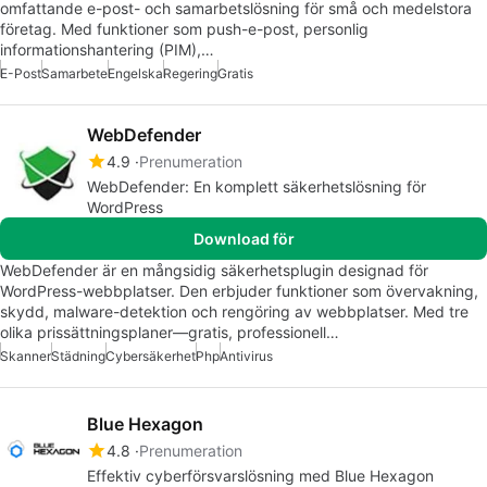
omfattande e-post- och samarbetslösning för små och medelstora
företag. Med funktioner som push-e-post, personlig
informationshantering (PIM),…
E-Post
Samarbete
Engelska
Regering
Gratis
WebDefender
4.9
Prenumeration
WebDefender: En komplett säkerhetslösning för
WordPress
Download för
WebDefender är en mångsidig säkerhetsplugin designad för
WordPress-webbplatser. Den erbjuder funktioner som övervakning,
skydd, malware-detektion och rengöring av webbplatser. Med tre
olika prissättningsplaner—gratis, professionell…
Skanner
Städning
Cybersäkerhet
Php
Antivirus
Blue Hexagon
4.8
Prenumeration
Effektiv cyberförsvarslösning med Blue Hexagon