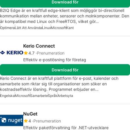
Download för
B2IQ Edge är en kraftfull edge-klient som möjliggör bi-directionell
kommunikation mellan enheter, sensorer och molnkomponenter. Den
är kompatibel med Linux och FreeRTOS, vilket gör…
Optimera
Lätt Att Använda
Linux
Microsoft
Kant
Kerio Connect
4.7
Prenumeration
Effektiv e-postlösning för företag
Download för
Kerio Connect är en kraftfull plattform för e-post, kalender och
samarbete som riktar sig till organisationer som söker en
kostnadseffektiv lösning. Programmet erbjuder en…
Engelska
Microsoft
Samarbete
Språk
Arbetsyta
NuGet
4
Prenumeration
Effektiv paketförvaltning för .NET-utvecklare