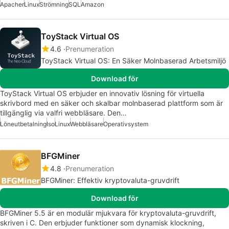
Apacher
Linux
Strömning
SQL
Amazon
ToyStack Virtual OS
4.6
Prenumeration
ToyStack Virtual OS: En Säker Molnbaserad Arbetsmiljö
Download för
ToyStack Virtual OS erbjuder en innovativ lösning för virtuella
skrivbord med en säker och skalbar molnbaserad plattform som är
tillgänglig via valfri webbläsare. Den…
Löneutbetalning
Iso
Linux
Webbläsare
Operativsystem
BFGMiner
4.8
Prenumeration
BFGMiner: Effektiv kryptovaluta-gruvdrift
Download för
BFGMiner 5.5 är en modulär mjukvara för kryptovaluta-gruvdrift,
skriven i C. Den erbjuder funktioner som dynamisk klockning,