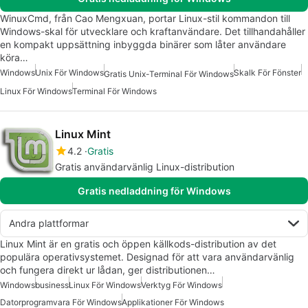
WinuxCmd, från Cao Mengxuan, portar Linux-stil kommandon till
Windows-skal för utvecklare och kraftanvändare. Det tillhandahåller
en kompakt uppsättning inbyggda binärer som låter användare
köra…
Windows
Unix För Windows
Skalk För Fönster
Gratis Unix-Terminal För Windows
Linux För Windows
Terminal För Windows
Linux Mint
4.2
Gratis
Gratis användarvänlig Linux-distribution
Gratis nedladdning för Windows
Andra plattformar
Linux Mint är en gratis och öppen källkods-distribution av det
populära operativsystemet. Designad för att vara användarvänlig
och fungera direkt ur lådan, ger distributionen…
Windows
business
Linux För Windows
Verktyg För Windows
Datorprogramvara För Windows
Applikationer För Windows