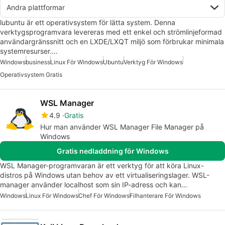
Andra plattformar
lubuntu är ett operativsystem för lätta system. Denna
verktygsprogramvara levereras med ett enkel och strömlinjeformad
användargränssnitt och en LXDE/LXQT miljö som förbrukar minimala
systemresurser.…
Windows
business
Linux För Windows
Ubuntu
Verktyg För Windows
Operativsystem Gratis
WSL Manager
4.9
Gratis
Hur man använder WSL Manager File Manager på
Windows
Gratis nedladdning för Windows
WSL Manager-programvaran är ett verktyg för att köra Linux-
distros på Windows utan behov av ett virtualiseringslager. WSL-
manager använder localhost som sin IP-adress och kan…
Windows
Linux För Windows
Chef För Windows
Filhanterare För Windows