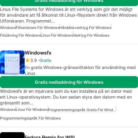
Gratis nedladdning för Windows
Linux File Systems for Windows är ett verktyg som gör det möjligt
för användare att få åtkomst till Linux-filsystem direkt från Windows
Utforskaren. Programmet…
Windows
Filhanterare För Windows
Hårddiskverktyg För Windows
Filsökning För Windows
Linux För Windows
Verktyg För Windows
Windowsfx
3.9
Gratis
En gratis Windows-gränssnittsklon för användning med
Linux
Gratis nedladdning för Windows
Windowsfx är en mjukvara som du kan installera på en dator med
ett Linux-operativsystem. Du kan sedan styra den datorn med en
gränssnitt som…
Windows
Linux För Windows
Programmeringsspråk Gratis För Windows
Programmeringsspråk För Windows
Fedora Remix for WSL