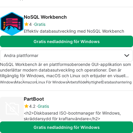
NoSQL Workbench
4
Gratis
Effektiv databasutveckling med NoSQL Workbench
Gratis nedladdning för Windows
Andra plattformar
NoSQL Workbench är en plattformsoberoende GUI-applikation som
underlättar modern databasutveckling och operationer. Den är
tillgänglig för Windows, macOS och Linux och erbjuder en visuell…
Windows
Mac
Amazon
Linux För Windows
Arbetsflöde
Nyttighet
Databashantering
PartBoot
4.2
Gratis
<h2>Diskbaserad ISO-bootmanager för Windows,
skräddarsydd för kraftanvändare</h2>
Gratis nedladdning för Windows