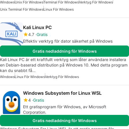
Windows
Unix För Windows
Terminal För Windows
Verktyg För Windows
Unix Terminal För Windows
Linux För Windows
Kali Linux PC
4.7
Gratis
Effektiv verktyg för dator säkerhet på Windows
Gratis nedladdning för Windows
Kali Linux PC är ett kraftfullt verktyg som låter användare installera
en Debian-baserad distribution på Windows 10. Med detta program
kan du snabbt få…
Windows
Linux För Windows
Verktyg För Windows
Windows Subsystem for Linux WSL
4
Gratis
Ett gratisprogram för Windows, av Microsoft
Corporation.
Gratis nedladdning för Windows
Windows Subsystem For Linux WSL är ett gratis program för