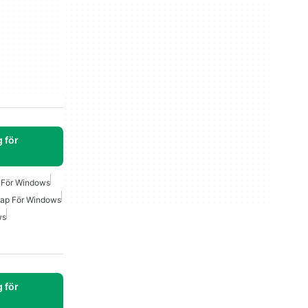
 för
 För Windows
ap För Windows
ws
 för