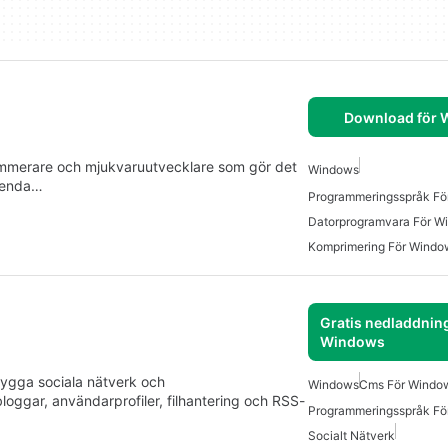
Download för
rammerare och mjukvaruutvecklare som gör det
Windows
n enda…
Programmeringsspråk Fö
Datorprogramvara För W
Komprimering För Windo
Gratis nedladdning
Windows
t bygga sociala nätverk och
Windows
Cms För Window
oggar, användarprofiler, filhantering och RSS-
Programmeringsspråk Fö
Socialt Nätverk