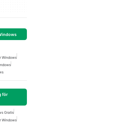
 Windows
r Windows
indows
ws
 för
s Gratis
r Windows