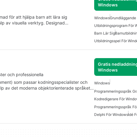
Windows
ad för att hjälpa barn att lära sig
Windows
Grundläggande
p av visuella verktyg. Designad…
Utbildningsprogram För
Barn Lär Sig
Barnutbildni
Utbildningsspel För Win
Gratis nedladdning
Windows
ter och professionella
onment) som passar kodningsspecialister och
Windows
jälp av det moderna objektorienterade språket…
Kodredigerare För Windo
Programmeringsspråk Fö
Delphi För Windows
Idé 