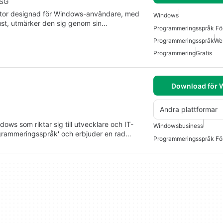
SSG
rator designad för Windows-användare, med
Windows
st, utmärker den sig genom sin…
Programmeringsspråk Fö
Programmeringsspråk
We
Programmering
Gratis
Download för
Andra plattformar
ows som riktar sig till utvecklare och IT-
Windows
business
rogrammeringsspråk' och erbjuder en rad…
Programmeringsspråk Fö