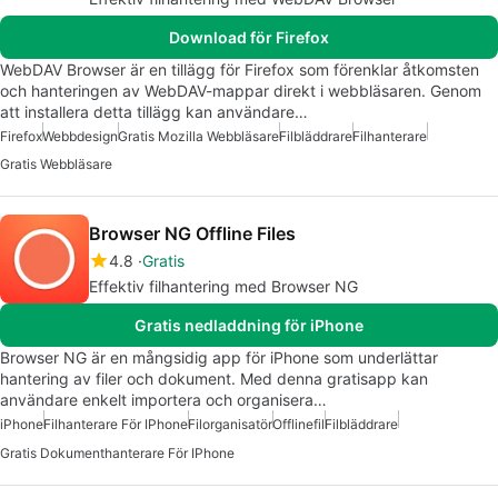
Download för Firefox
WebDAV Browser är en tillägg för Firefox som förenklar åtkomsten
och hanteringen av WebDAV-mappar direkt i webbläsaren. Genom
att installera detta tillägg kan användare…
Firefox
Webbdesign
Gratis Mozilla Webbläsare
Filbläddrare
Filhanterare
Gratis Webbläsare
Browser NG Offline Files
4.8
Gratis
Effektiv filhantering med Browser NG
Gratis nedladdning för iPhone
Browser NG är en mångsidig app för iPhone som underlättar
hantering av filer och dokument. Med denna gratisapp kan
användare enkelt importera och organisera…
iPhone
Filhanterare För IPhone
Filorganisatör
Offlinefil
Filbläddrare
Gratis Dokumenthanterare För IPhone