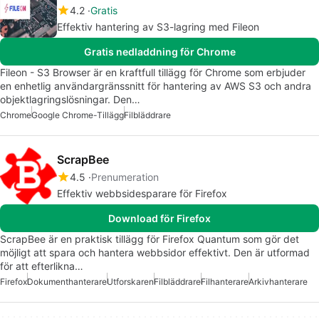
4.2
Gratis
Effektiv hantering av S3-lagring med Fileon
Gratis nedladdning för Chrome
Fileon - S3 Browser är en kraftfull tillägg för Chrome som erbjuder
en enhetlig användargränssnitt för hantering av AWS S3 och andra
objektlagringslösningar. Den…
Chrome
Google Chrome-Tillägg
Filbläddrare
ScrapBee
4.5
Prenumeration
Effektiv webbsidesparare för Firefox
Download för Firefox
ScrapBee är en praktisk tillägg för Firefox Quantum som gör det
möjligt att spara och hantera webbsidor effektivt. Den är utformad
för att efterlikna…
Firefox
Dokumenthanterare
Utforskaren
Filbläddrare
Filhanterare
Arkivhanterare