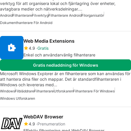
verktyg för att organisera lokal och fjärrlagring över enheter,
avtagbara medier och nätverksdelningar.…
Android
Filhanterare
Filverktyg
Filhanterare Android
Filorganisatör
Dokumenthanterare För Android
Web Media Extensions
4.9
Gratis
Enkel och användarvänlig filhanterare
Gratis nedladdning för Windows
Microsoft Windows Explorer är en filhanterare som kan användas för
att hantera dina filer och mappar. Det är standardfilhanteraren i
Windows och levereras med…
Windows
Filbläddrare
Filhanterare
Utforskaren
Filhanterare För Windows
Windows Utforskaren
WebDAV Browser
4.9
Prenumeration
Effektiv filhantering med WebDAV Browser