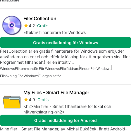
Filbläddrare
FilesCollection
4.2
Gratis
Effektiv filhanterare för Windows
Gratis nedladdning för Windows
FilesCollection är en gratis filhanterare för Windows som erbjuder
användarna en enkel och effektiv lösning för att organisera sina filer.
Programmet tillhandahåller en intuitiv…
Windows
Filkommandör För Windows
Filbläddrare
Finder För Windows
Filsökning För Windows
Filorganisatör
My Files - Smart File Manager
4.9
Gratis
<h2>Min filer - Smart filhanterare för lokal och
nätverkslagring</h2>
Gratis nedladdning för Android
Mine filer - Smart File Manager, av Michal Bukáček, är ett Android-