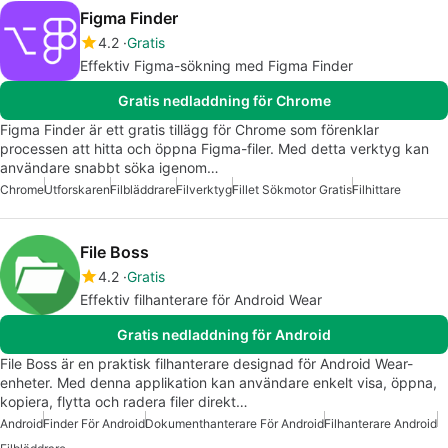
Figma Finder
4.2
Gratis
Effektiv Figma-sökning med Figma Finder
Gratis nedladdning för Chrome
Figma Finder är ett gratis tillägg för Chrome som förenklar
processen att hitta och öppna Figma-filer. Med detta verktyg kan
användare snabbt söka igenom…
Chrome
Utforskaren
Filbläddrare
Filverktyg
Fillet Sökmotor Gratis
Filhittare
File Boss
4.2
Gratis
Effektiv filhanterare för Android Wear
Gratis nedladdning för Android
File Boss är en praktisk filhanterare designad för Android Wear-
enheter. Med denna applikation kan användare enkelt visa, öppna,
kopiera, flytta och radera filer direkt…
Android
Finder För Android
Dokumenthanterare För Android
Filhanterare Android