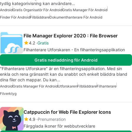
tydlig kategorivisning kan användare…
Android
Gratis Organisatör För Android
Gratis Manager För Android
Finder För Android
Filbläddrare
Dokumenthanterare För Android
File Manager Explorer 2020 : File Browser
4.2
Gratis
Filhanterare Utforskaren - En filhanteringsapplikation
Gratis nedladdning för Android
"Filhanterare Utforskare" är en filhanteringsapplikation. Med sin
enkla och rena gränssnitt kan du snabbt och enkelt bläddra bland
dina filer och mappar. Du kan…
Android
Gratis Manager För Android
Utforskaren
Filbläddrare
Filhanterare
Filverktyg
Catppuccin for Web File Explorer Icons
4.9
Prenumeration
Färgglada ikoner för webbutvecklare