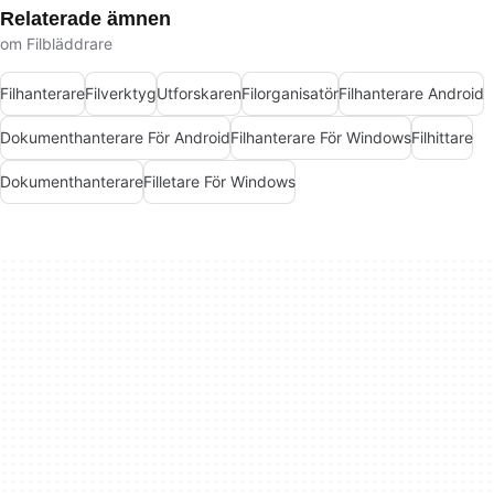
Relaterade ämnen
om Filbläddrare
Filhanterare
Filverktyg
Utforskaren
Filorganisatör
Filhanterare Android
Dokumenthanterare För Android
Filhanterare För Windows
Filhittare
Dokumenthanterare
Filletare För Windows