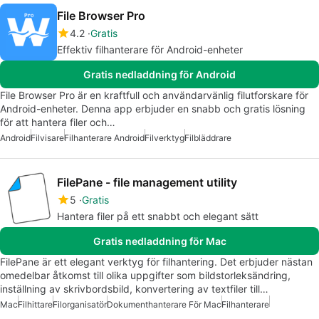
File Browser Pro
4.2
Gratis
Effektiv filhanterare för Android-enheter
Gratis nedladdning för Android
File Browser Pro är en kraftfull och användarvänlig filutforskare för
Android-enheter. Denna app erbjuder en snabb och gratis lösning
för att hantera filer och…
Android
Filvisare
Filhanterare Android
Filverktyg
Filbläddrare
FilePane - file management utility
5
Gratis
Hantera filer på ett snabbt och elegant sätt
Gratis nedladdning för Mac
FilePane är ett elegant verktyg för filhantering. Det erbjuder nästan
omedelbar åtkomst till olika uppgifter som bildstorleksändring,
inställning av skrivbordsbild, konvertering av textfiler till…
Mac
Filhittare
Filorganisatör
Dokumenthanterare För Mac
Filhanterare