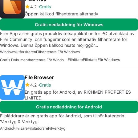
4.2
Gratis
Öppen källkod filhanterare alternativ
Gratis nedladdning för Windows
Filer App är en gratis produktivitetsapplikation för PC utvecklad av
Filer Community, och fungerar som en alternativ filhanterare för
Windows. Denna öppen källkodinsats möjliggör…
Windows
Utforskaren
Filhanterare För Windows
Filhittare
Filletare För Windows
Gratis Dokumenthanterare För Windows
File Browser
4.2
Gratis
En gratis app för Android, av RICHMEN PROPERTIES
LIMITED.
Gratis nedladdning för Android
Filbläddrare är en gratis app för Android, som tillhör kategorin
'Verktyg & Verktyg'.
Android
Filvisare
Filbläddrare
Filverktyg