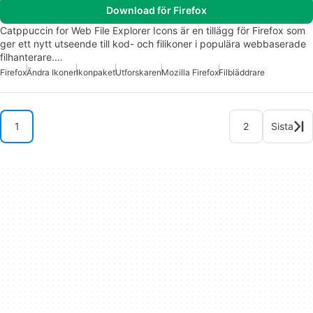
Download för Firefox
Catppuccin for Web File Explorer Icons är en tillägg för Firefox som
ger ett nytt utseende till kod- och filikoner i populära webbaserade
filhanterare.…
Firefox
Ändra Ikoner
Ikonpaket
Utforskaren
Mozilla Firefox
Filbläddrare
1
2
Sista