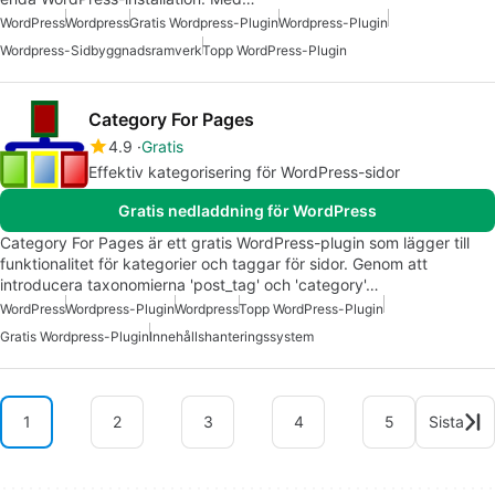
WordPress
Wordpress
Gratis Wordpress-Plugin
Wordpress-Plugin
Wordpress-Sidbyggnadsramverk
Topp WordPress-Plugin
Category For Pages
4.9
Gratis
Effektiv kategorisering för WordPress-sidor
Gratis nedladdning för WordPress
Category For Pages är ett gratis WordPress-plugin som lägger till
funktionalitet för kategorier och taggar för sidor. Genom att
introducera taxonomierna 'post_tag' och 'category'…
WordPress
Wordpress-Plugin
Wordpress
Topp WordPress-Plugin
Gratis Wordpress-Plugin
Innehållshanteringssystem
1
2
3
4
5
Sista