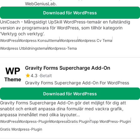
WebGeniusLab.
Download för WordPress
UniCoach - Mångsidigt UpSkill WordPress-temaär en fullständig
version av programvara för WordPress, som tillhör kategorin
'Verktyg och verktyg'.
WordPress
Wordpress Konsulttema
Wordpress
Wordpress Cv Tema
Wordpress Utbildningstema
Wordpress-Tema
Gravity Forms Supercharge Add-On
4.3
Betalt
Gravity Forms Supercharge Add-On For WordPress
Download för WordPress
Gravity Forms Supercharge Add-On gör det möjligt för dig att
snabbt och enkelt anpassa dina formulär med vackra grafik,
anpassa innehållet med olika layouter…
WordPress
Wordpress-Plugin
Wordpress
Gratis Plugin
Topp WordPress-Plugin
Gratis Wordpress-Plugin