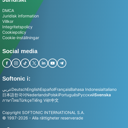
DMCA
Juridisk information
Villkor
Integritetspolicy
Cookiepolicy
Cookie-inställningar
Social media
Softonic i:
عربي
Deutsch
English
Español
Français
Bahasa Indonesia
Italiano
日本語
한국어
Nederlands
Polski
Português
Русский
Svenska
ภาษาไทย
Türkçe
Tiếng Việt
中文
Copyright SOFTONIC INTERNATIONAL S.A.
© 1997-2026 - Alla rättigheter reserverade