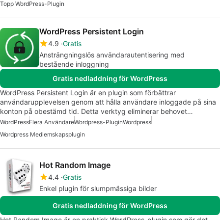
Topp WordPress-Plugin
WordPress Persistent Login
4.9
Gratis
Ansträngningslös användarautentisering med
bestående inloggning
Gratis nedladdning för WordPress
WordPress Persistent Login är en plugin som förbättrar
användarupplevelsen genom att hålla användare inloggade på sina
konton på obestämd tid. Detta verktyg eliminerar behovet…
WordPress
Flera Användare
Wordpress-Plugin
Wordpress
Wordpress Medlemskapsplugin
Hot Random Image
4.4
Gratis
Enkel plugin för slumpmässiga bilder
Gratis nedladdning för WordPress
Hot Random Image är en praktisk WordPress-plugin som gör det