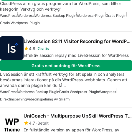
CloudPress är en gratis programvara för WordPress, som tillhör
kategorin 'Verktyg och verktyg'.
WordPress
Wordpress
Wordpress Backup Plugin
Wordpress-Plugin
Gratis Plugin
Gratis Wordpress-Plugin
LiveSession 8211 Visitor Recording for WordPress
4.8
Gratis
Effektiv session replay med LiveSession för WordPress
Gratis nedladdning för WordPress
LiveSession är ett kraftfullt verktyg för att spela in och analysera
besökarnas interaktioner på din WordPress-webbplats. Genom att
använda denna plugin kan du få…
WordPress
Wordpress Backup Plugin
Gratis Wordpress-Plugin
Wordpress
Direktinspelning
Videoinspelning Av Skärm
UniCoach - Multipurpose UpSkill WordPress Theme
4.7
Betalt
En fullständig version av appen för WordPress, av