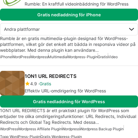
Rumble: En kraftfull videoinbäddning för WordPress
Gratis nedladdning för iPhone
Andra plattformar
Rumble är en gratis multimedia-plugin designad för WordPress-
plattformen, vilket gör det enkelt att bädda in responsiva videor på
webbplatser. Med denna plugin kan användare…
iPhone
WordPress
Wordpress
Multimedia
Wordpress-Plugin
Gratis
Video
1ON1 URL REDIRECTS
4.9
Gratis
Effektiv URL-omdirigering för WordPress
Gratis nedladdning för WordPress
1ON1 URL REDIRECTS är ett praktiskt plugin för WordPress som
erbjuder tre olika omdirigeringsfunktioner: URL Redirects, Individual
Redirects och Global Tag Redirects. Med dessa…
WordPress
Wordpress Affiliate Plugin
Wordpress
Wordpress Backup Plugin
Topp WordPress-Plugin
Gratis Wordpress-Plugin