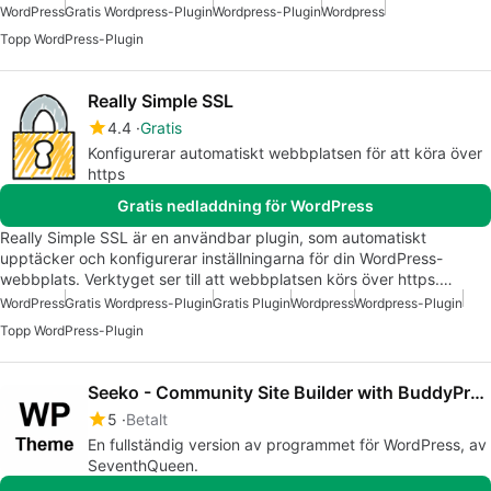
WordPress
Gratis Wordpress-Plugin
Wordpress-Plugin
Wordpress
Topp WordPress-Plugin
Really Simple SSL
4.4
Gratis
Konfigurerar automatiskt webbplatsen för att köra över
https
Gratis nedladdning för WordPress
Really Simple SSL är en användbar plugin, som automatiskt
upptäcker och konfigurerar inställningarna för din WordPress-
webbplats. Verktyget ser till att webbplatsen körs över https.…
WordPress
Gratis Wordpress-Plugin
Gratis Plugin
Wordpress
Wordpress-Plugin
Topp WordPress-Plugin
Seeko - Community Site Builder with BuddyPress SuperPowers
5
Betalt
En fullständig version av programmet för WordPress, av
SeventhQueen.