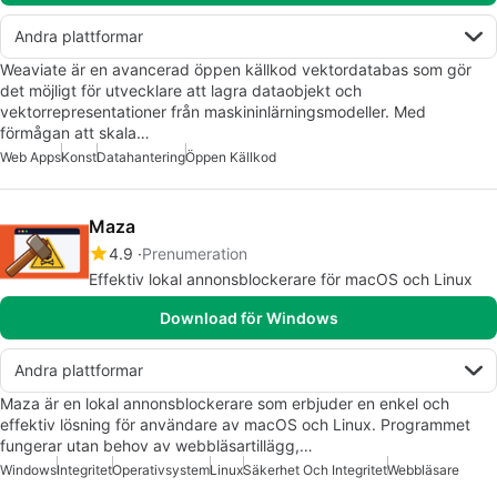
Andra plattformar
Weaviate är en avancerad öppen källkod vektordatabas som gör
det möjligt för utvecklare att lagra dataobjekt och
vektorrepresentationer från maskininlärningsmodeller. Med
förmågan att skala…
Web Apps
Konst
Datahantering
Öppen Källkod
Maza
4.9
Prenumeration
Effektiv lokal annonsblockerare för macOS och Linux
Download för Windows
Andra plattformar
Maza är en lokal annonsblockerare som erbjuder en enkel och
effektiv lösning för användare av macOS och Linux. Programmet
fungerar utan behov av webbläsartillägg,…
Windows
Integritet
Operativsystem
Linux
Säkerhet Och Integritet
Webbläsare