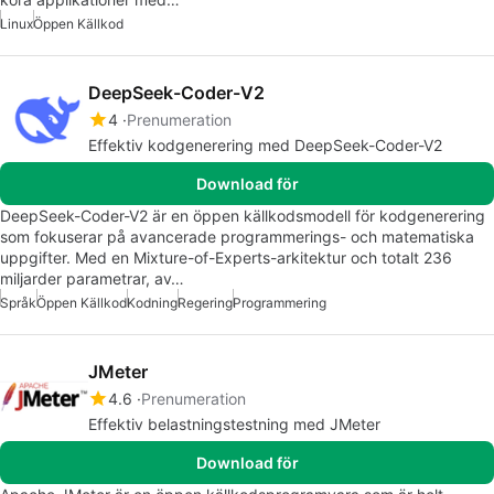
Linux
Öppen Källkod
DeepSeek-Coder-V2
4
Prenumeration
Effektiv kodgenerering med DeepSeek-Coder-V2
Download för
DeepSeek-Coder-V2 är en öppen källkodsmodell för kodgenerering
som fokuserar på avancerade programmerings- och matematiska
uppgifter. Med en Mixture-of-Experts-arkitektur och totalt 236
miljarder parametrar, av…
Språk
Öppen Källkod
Kodning
Regering
Programmering
JMeter
4.6
Prenumeration
Effektiv belastningstestning med JMeter
Download för