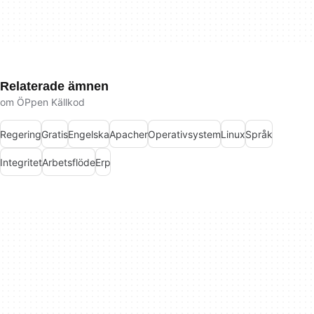
Relaterade ämnen
om ÖPpen Källkod
Regering
Gratis
Engelska
Apacher
Operativsystem
Linux
Språk
Integritet
Arbetsflöde
Erp