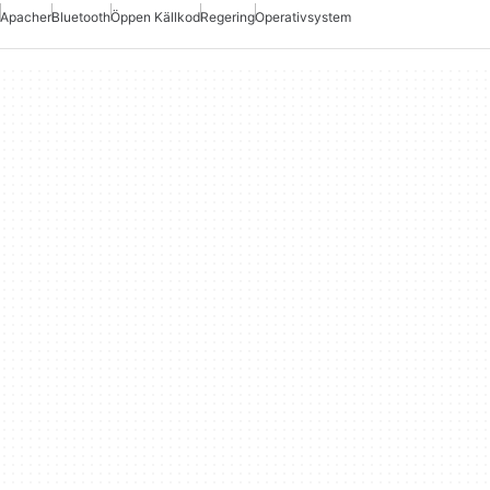
Apacher
Bluetooth
Öppen Källkod
Regering
Operativsystem