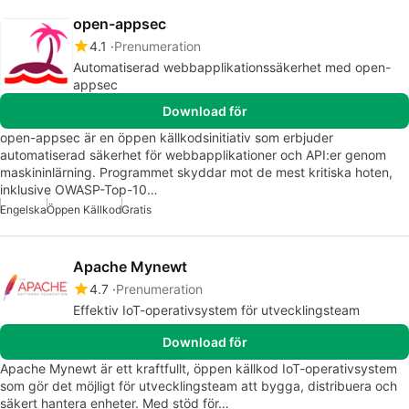
open-appsec
4.1
Prenumeration
Automatiserad webbapplikationssäkerhet med open-
appsec
Download för
open-appsec är en öppen källkodsinitiativ som erbjuder
automatiserad säkerhet för webbapplikationer och API:er genom
maskininlärning. Programmet skyddar mot de mest kritiska hoten,
inklusive OWASP-Top-10…
Engelska
Öppen Källkod
Gratis
Apache Mynewt
4.7
Prenumeration
Effektiv IoT-operativsystem för utvecklingsteam
Download för
Apache Mynewt är ett kraftfullt, öppen källkod IoT-operativsystem
som gör det möjligt för utvecklingsteam att bygga, distribuera och
säkert hantera enheter. Med stöd för…