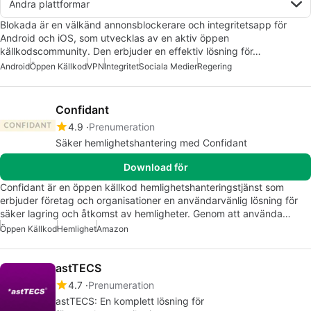
Andra plattformar
Blokada är en välkänd annonsblockerare och integritetsapp för
Android och iOS, som utvecklas av en aktiv öppen
källkodscommunity. Den erbjuder en effektiv lösning för…
Android
Öppen Källkod
VPN
Integritet
Sociala Medier
Regering
Confidant
4.9
Prenumeration
Säker hemlighetshantering med Confidant
Download för
Confidant är en öppen källkod hemlighetshanteringstjänst som
erbjuder företag och organisationer en användarvänlig lösning för
säker lagring och åtkomst av hemligheter. Genom att använda…
Öppen Källkod
Hemlighet
Amazon
astTECS
4.7
Prenumeration
astTECS: En komplett lösning för