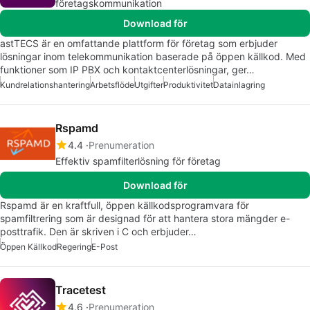
företagskommunikation
Download för
astTECS är en omfattande plattform för företag som erbjuder
lösningar inom telekommunikation baserade på öppen källkod. Med
funktioner som IP PBX och kontaktcenterlösningar, ger…
Kundrelationshantering
Arbetsflöde
Utgifter
Produktivitet
Datainlagring
Rspamd
4.4
Prenumeration
Effektiv spamfilterlösning för företag
Download för
Rspamd är en kraftfull, öppen källkodsprogramvara för
spamfiltrering som är designad för att hantera stora mängder e-
posttrafik. Den är skriven i C och erbjuder…
Öppen Källkod
Regering
E-Post
Tracetest
4.6
Prenumeration