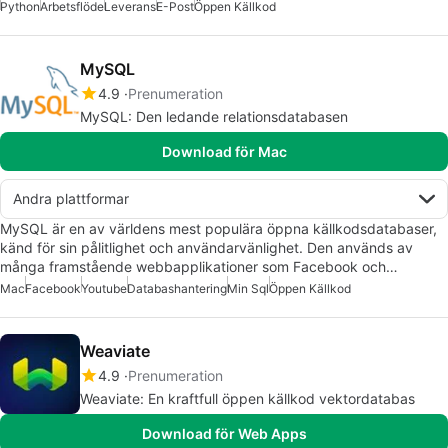
Python
Arbetsflöde
Leverans
E-Post
Öppen Källkod
MySQL
4.9
Prenumeration
MySQL: Den ledande relationsdatabasen
Download för Mac
Andra plattformar
MySQL är en av världens mest populära öppna källkodsdatabaser,
känd för sin pålitlighet och användarvänlighet. Den används av
många framstående webbapplikationer som Facebook och…
Mac
Facebook
Youtube
Databashantering
Min Sql
Öppen Källkod
Weaviate
4.9
Prenumeration
Weaviate: En kraftfull öppen källkod vektordatabas
Download för Web Apps