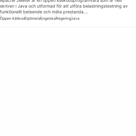
Apache JMeter är en öppen källkodsprogramvara som är helt
skriven i Java och utformad för att utföra belastningstestning av
funktionellt beteende och mäta prestanda.…
Öppen Källkod
Optimera
Engelska
Regering
Java