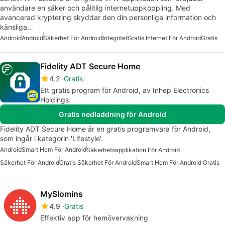
användare en säker och pålitlig internetuppkoppling. Med
avancerad kryptering skyddar den din personliga information och
känsliga…
Android
Android
Säkerhet För Android
Integritet
Gratis Internet För Android
Gratis
Fidelity ADT Secure Home
4.2
Gratis
Ett gratis program för Android, av Inhep Electronics
Holdings.
Gratis nedladdning för Android
Fidelity ADT Secure Home är en gratis programvara för Android,
som ingår i kategorin 'Lifestyle'.
Android
Smart Hem För Android
Säkerhetsapplikation För Android
Säkerhet För Android
Gratis Säkerhet För Android
Smart Hem För Android Gratis
MySlomins
4.9
Gratis
Effektiv app för hemövervakning