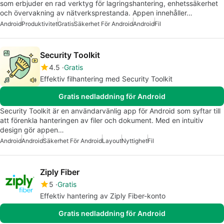
som erbjuder en rad verktyg för lagringshantering, enhetssäkerhet
och övervakning av nätverksprestanda. Appen innehåller…
Android
Produktivitet
Gratis
Säkerhet För Android
Android
Fil
Security Toolkit
4.5
Gratis
Effektiv filhantering med Security Toolkit
Gratis nedladdning för Android
Security Toolkit är en användarvänlig app för Android som syftar till
att förenkla hanteringen av filer och dokument. Med en intuitiv
design gör appen…
Android
Android
Säkerhet För Android
Layout
Nyttighet
Fil
Ziply Fiber
5
Gratis
Effektiv hantering av Ziply Fiber-konto
Gratis nedladdning för Android