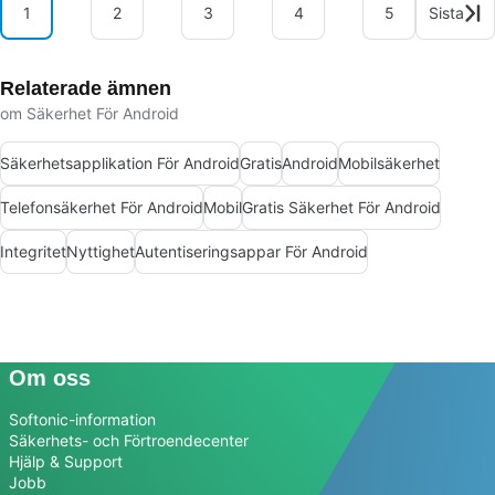
1
2
3
4
5
Sista
Relaterade ämnen
om Säkerhet För Android
Säkerhetsapplikation För Android
Gratis
Android
Mobilsäkerhet
Telefonsäkerhet För Android
Mobil
Gratis Säkerhet För Android
Integritet
Nyttighet
Autentiseringsappar För Android
Om oss
Softonic-information
Säkerhets- och Förtroendecenter
Hjälp & Support
Jobb