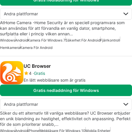
Andra plattformar
AtHome Camera -Home Security är en speciell programvara som
kan användas för att förvandla en vanlig dator, smartphone,
surfplatta eller i princip vilken annan…
Windows
Android
Kamera För Windows 7
Säkerhet För Android
Fjärrkontroll
Hemkamera
Kamera För Android
UC Browser
4
Gratis
En lätt webbläsare som är gratis
Gratis nedladdning för Windows
Andra plattformar
Söker du ett alternativ till vanliga webbläsare? UC Browser erbjuder
en unik blandning av hastighet, effektivitet och anpassning. Perfekt
för de som prioriterar snabb,…
Windows
Android
iPhone
Webbläsare För Windows 10
Mobila Enheter