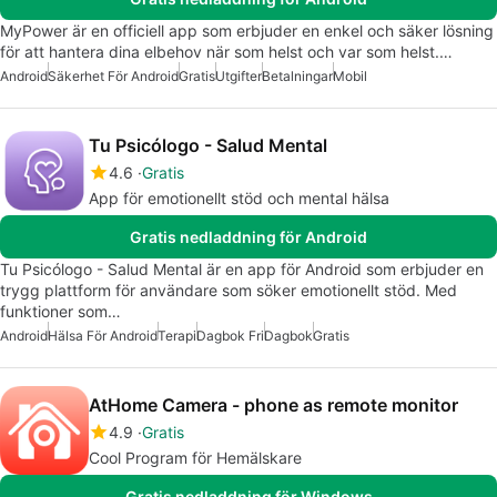
MyPower är en officiell app som erbjuder en enkel och säker lösning
för att hantera dina elbehov när som helst och var som helst.…
Android
Säkerhet För Android
Gratis
Utgifter
Betalningar
Mobil
Tu Psicólogo - Salud Mental
4.6
Gratis
App för emotionellt stöd och mental hälsa
Gratis nedladdning för Android
Tu Psicólogo - Salud Mental är en app för Android som erbjuder en
trygg plattform för användare som söker emotionellt stöd. Med
funktioner som…
Android
Hälsa För Android
Terapi
Dagbok Fri
Dagbok
Gratis
AtHome Camera - phone as remote monitor
4.9
Gratis
Cool Program för Hemälskare
Gratis nedladdning för Windows