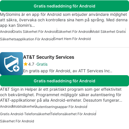
Gratis nedladdning för Android
MySlomins är en app för Android som erbjuder användare möjlighet
att säkra, övervaka och kontrollera sina hem på språng. Med denna
app kan Slomin’s…
Android
Gratis Säkerhet För Android
Säkerhet För Android
Mobil Säkerhet Gratis
Smart Hem För Android
Säkerhetsapplikation För Android
AT&T Security Services
4.7
Gratis
En gratis app för Android, av ATT Services Inc..
Gratis nedladdning för Android
AT&T Sign in Helper är ett praktiskt program som ger effektivitet
och bekvämlighet. Programmet möjliggör säker autentisering för
AT&T-applikationer på alla Android-enheter. Dessutom fungerar…
Android
Mobilsäkerhet
Autentiseringsappar För Android
Gratis Android-Telefonsäkerhet
Telefonsäkerhet För Android
Säkerhet För Android