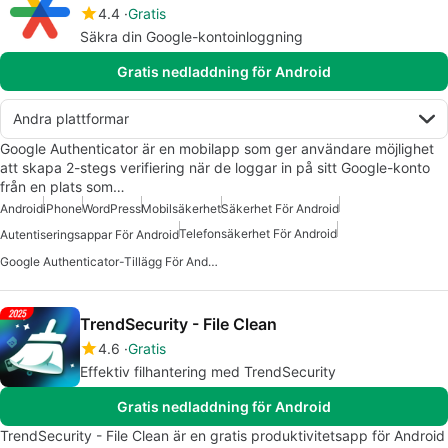
4.4
Gratis
Säkra din Google-kontoinloggning
Gratis nedladdning för Android
Andra plattformar
Google Authenticator är en mobilapp som ger användare möjlighet
att skapa 2-stegs verifiering när de loggar in på sitt Google-konto
från en plats som…
Android
iPhone
WordPress
Mobilsäkerhet
Säkerhet För Android
Telefonsäkerhet För Android
Autentiseringsappar För Android
Google Authenticator-Tillägg För Android
TrendSecurity - File Clean
4.6
Gratis
Effektiv filhantering med TrendSecurity
Gratis nedladdning för Android
TrendSecurity - File Clean är en gratis produktivitetsapp för Android