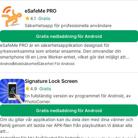
eSafeMe PRO
4.1
Gratis
Säkerhetsapp för professionella användare
Gratis nedladdning för Android
eSafeMe PRO är en säkerhetsapplikation designad för
yrkesverksamma som arbetar ensamma. Den omvandlar din
smartphone till en Lone Worker-enhet, vilket gör det möjligt att…
Android
Mobilsäkerhet
Säkerhet För Android
Signature Lock Screen
4.9
Gratis
En fullständig version av programmet för Android, av
PhotoCorner.
Gratis nedladdning för Android
Om du gillar vår applikation kan du dela den med dina vänner och
familj genom att ladda ner APK-filen från playbutiken.Vi älskar alla
att…
Android
App För Att Låsa
Säkerhet För Android