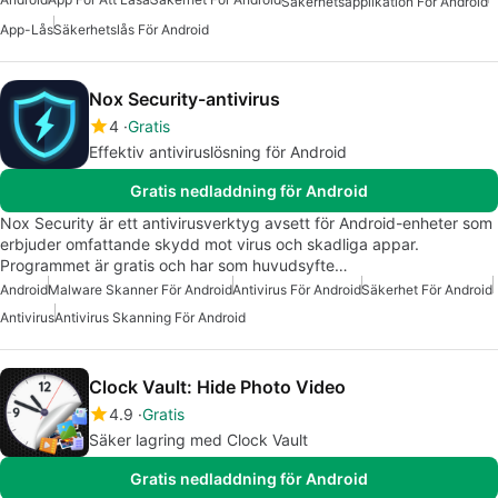
Säkerhetsapplikation För Android
App-Lås
Säkerhetslås För Android
Nox Security-antivirus
4
Gratis
Effektiv antiviruslösning för Android
Gratis nedladdning för Android
Nox Security är ett antivirusverktyg avsett för Android-enheter som
erbjuder omfattande skydd mot virus och skadliga appar.
Programmet är gratis och har som huvudsyfte…
Android
Malware Skanner För Android
Antivirus För Android
Säkerhet För Android
Antivirus
Antivirus Skanning För Android
Clock Vault: Hide Photo Video
4.9
Gratis
Säker lagring med Clock Vault
Gratis nedladdning för Android