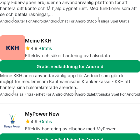
Ziply Fiber-appen erbjuder en användarvänlig plattform för att
hantera ditt konto och få hjälp dygnet runt. Med funktioner som att
se och betala räkningar,…
Android
Router För Android
Android
Chat För Android
Mobil
Tidiga Spel Gratis
Meine KKH
4.9
Gratis
Effektiv och säker hantering av hälsodata
Gratis nedladdning för Android
Meine KKH är en användarvänlig app för Android som gör det
möjligt för medlemmar i Kaufmännische Krankenkasse - KKH att
hantera sina hälsorelaterade ärenden…
Android
Hälsa Fri
Säkerhet För Android
Mobil
Android
Elektroniska Spel För Android
MyPower New
4.9
Gratis
Effektiv hantering av elbehov med MyPower
Gratis nedladdning för Android