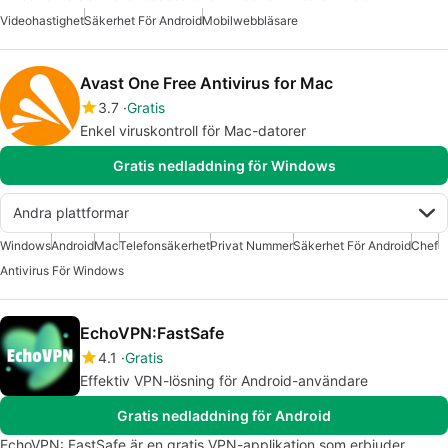
Videohastighet
Säkerhet För Android
Mobilwebbläsare
Avast One Free Antivirus for Mac
3.7
Gratis
Enkel viruskontroll för Mac-datorer
Gratis nedladdning för Windows
Andra plattformar
Windows
Android
Mac
Telefonsäkerhet
Privat Nummer
Säkerhet För Android
Chef
Antivirus För Windows
EchoVPN:FastSafe
4.1
Gratis
Effektiv VPN-lösning för Android-användare
Gratis nedladdning för Android
EchoVPN: FastSafe är en gratis VPN-applikation som erbjuder