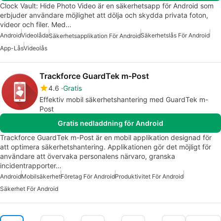
Clock Vault: Hide Photo Video är en säkerhetsapp för Android som
erbjuder användare möjlighet att dölja och skydda privata foton,
videor och filer. Med…
Android
Videolåda
Säkerhetslås För Android
Säkerhetsapplikation För Android
App-Lås
Videolås
Trackforce GuardTek m-Post
4.6
Gratis
Effektiv mobil säkerhetshantering med GuardTek m-
Post
Gratis nedladdning för Android
Trackforce GuardTek m-Post är en mobil applikation designad för
att optimera säkerhetshantering. Applikationen gör det möjligt för
användare att övervaka personalens närvaro, granska
incidentrapporter…
Android
Mobilsäkerhet
Företag För Android
Produktivitet För Android
Säkerhet För Android