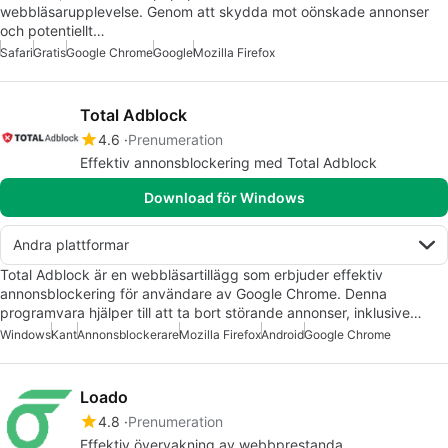
webbläsarupplevelse. Genom att skydda mot oönskade annonser
och potentiellt…
Safari
Gratis
Google Chrome
Google
Mozilla Firefox
Total Adblock
4.6
Prenumeration
Effektiv annonsblockering med Total Adblock
Download för Windows
Andra plattformar
Total Adblock är en webbläsartillägg som erbjuder effektiv
annonsblockering för användare av Google Chrome. Denna
programvara hjälper till att ta bort störande annonser, inklusive…
Windows
Kant
Annonsblockerare
Mozilla Firefox
Android
Google Chrome
Loado
4.8
Prenumeration
Effektiv övervakning av webbprestanda