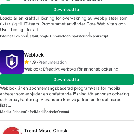
Download för
Loado är en kraftfull lösning för övervakning av webbplatser som
riktar sig till IT-team. Programmet använder Core Web Vitals och
User Timings för att…
Internet Explorer
Safari
Google Chrome
Marknadsföring
Manuskript
Weblock
4.9
Prenumeration
Weblock: Effektivt verktyg för annonsblockering
Download för
Weblock är en abonnemangsbaserad programvara för mobila
enheter som erbjuder en omfattande lösning för annonsblockering
och proxyhantering. Användare kan välja från en fördefinierad
lista…
Mobila Enheter
Safari
Mobil
Android
Ombud
Trend Micro Check