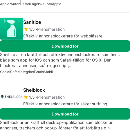
Apple Watch
Safari
Engelska
Foto
Äpple
Sanitize
4.5
Prenumeration
Effektiv annonsblockerare för webbläsare
Download för
Sanitize är en kraftfull och effektiv annonsblockerare som finns
både som app för iOS och som Safari-tillägg för OS X. Den
blockerar annonser, spårningsscript,…
Social
Safari
Integritet
Gratis
Mobil
Shelblock
4.5
Prenumeration
Effektiv annonsblockerare för säker surfning
Download för
Shelblock är en kraftfull desktop-applikation som blockerar
annonser, trackers och popup-fönster för att förbättra din