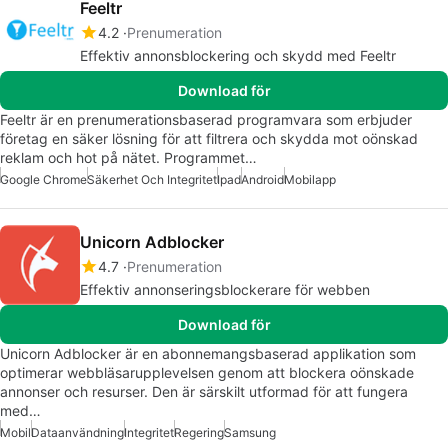
Feeltr
4.2
Prenumeration
Effektiv annonsblockering och skydd med Feeltr
Download för
Feeltr är en prenumerationsbaserad programvara som erbjuder
företag en säker lösning för att filtrera och skydda mot oönskad
reklam och hot på nätet. Programmet…
Google Chrome
Säkerhet Och Integritet
Ipad
Android
Mobilapp
Unicorn Adblocker
4.7
Prenumeration
Effektiv annonseringsblockerare för webben
Download för
Unicorn Adblocker är en abonnemangsbaserad applikation som
optimerar webbläsarupplevelsen genom att blockera oönskade
annonser och resurser. Den är särskilt utformad för att fungera
med…
Mobil
Dataanvändning
Integritet
Regering
Samsung