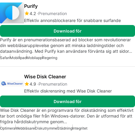
Purify
4.2
Prenumeration
Effektiv annonsblockerare för snabbare surfande
Download för
Purify är en prenumerationsbaserad ad blocker som revolutionerar
din webbläsarupplevelse genom att minska laddningstider och
dataanvändning. Med Purify kan användare förvänta sig att sidor…
Safari
Mobil
Ipad
Mobilapp
Regering
Wise Disk Cleaner
4.9
Prenumeration
Effektiv diskrensning med Wise Disk Cleaner
Download för
Wise Disk Cleaner är en programvara för diskstädning som effektivt
tar bort onödiga filer från Windows-datorer. Den är utformad för att
frigöra hårddiskutrymme genom…
Optimera
Webbläsare
Diskutrymme
Städning
Integritet