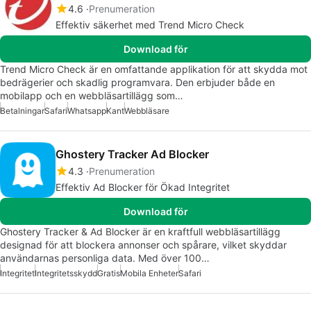
4.6
Prenumeration
Effektiv säkerhet med Trend Micro Check
Download för
Trend Micro Check är en omfattande applikation för att skydda mot
bedrägerier och skadlig programvara. Den erbjuder både en
mobilapp och en webbläsartillägg som…
Betalningar
Safari
Whatsapp
Kant
Webbläsare
Ghostery Tracker Ad Blocker
4.3
Prenumeration
Effektiv Ad Blocker för Ökad Integritet
Download för
Ghostery Tracker & Ad Blocker är en kraftfull webbläsartillägg
designad för att blockera annonser och spårare, vilket skyddar
användarnas personliga data. Med över 100…
Integritet
Integritetsskydd
Gratis
Mobila Enheter
Safari