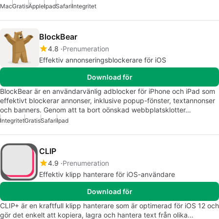
Mac
Gratis
Äpple
Ipad
Safari
Integritet
BlockBear
4.8
Prenumeration
Effektiv annonseringsblockerare för iOS
Download för
BlockBear är en användarvänlig adblocker för iPhone och iPad som
effektivt blockerar annonser, inklusive popup-fönster, textannonser
och banners. Genom att ta bort oönskad webbplatsklotter…
Integritet
Gratis
Safari
Ipad
CLIP
4.9
Prenumeration
Effektiv klipp hanterare för iOS-användare
Download för
CLIP+ är en kraftfull klipp hanterare som är optimerad för iOS 12 och
gör det enkelt att kopiera, lagra och hantera text från olika…