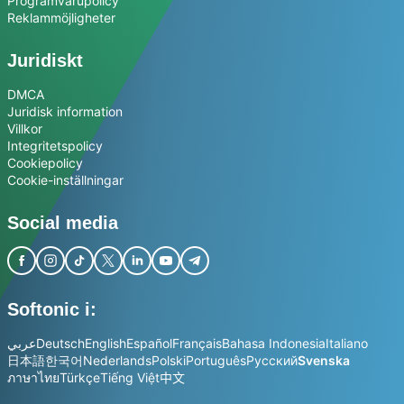
Programvarupolicy
Reklammöjligheter
Juridiskt
DMCA
Juridisk information
Villkor
Integritetspolicy
Cookiepolicy
Cookie-inställningar
Social media
Softonic i:
عربي
Deutsch
English
Español
Français
Bahasa Indonesia
Italiano
日本語
한국어
Nederlands
Polski
Português
Русский
Svenska
ภาษาไทย
Türkçe
Tiếng Việt
中文