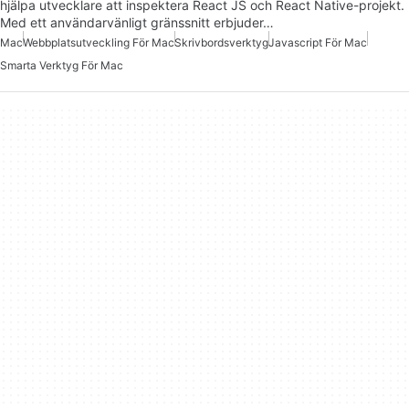
hjälpa utvecklare att inspektera React JS och React Native-projekt.
Med ett användarvänligt gränssnitt erbjuder…
Mac
Webbplatsutveckling För Mac
Skrivbordsverktyg
Javascript För Mac
Smarta Verktyg För Mac