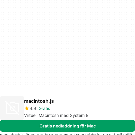
macintosh.js
4.9
Gratis
Virtuell Macintosh med System 8
Gratis nedladdning för Mac
macintosh.js är en gratis programvara som erbjuder en virtuell miljö