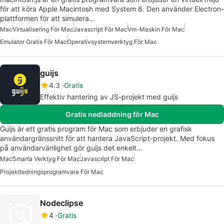
för att köra Apple Macintosh med System 8. Den använder Electron-
plattformen för att simulera…
Mac
Virtualisering För Mac
Javascript För Mac
Vm-Maskin För Mac
Emulator Gratis För Mac
Operativsystemverktyg För Mac
guijs
4.3
Gratis
Effektiv hantering av JS-projekt med guijs
Gratis nedladdning för Mac
Guijs är ett gratis program för Mac som erbjuder en grafisk
användargränssnitt för att hantera JavaScript-projekt. Med fokus
på användarvänlighet gör guijs det enkelt…
Mac
Smarta Verktyg För Mac
Javascript För Mac
Projektledningsprogramvara För Mac
Nodeclipse
4
Gratis