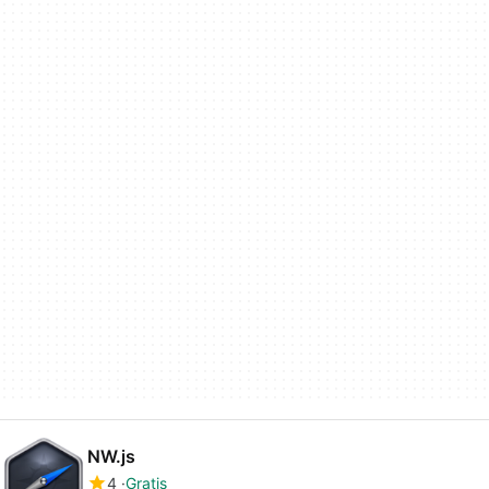
NW.js
4
Gratis