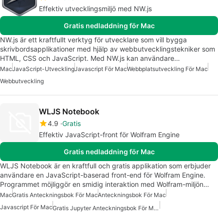
Effektiv utvecklingsmiljö med NW.js
Gratis nedladdning för Mac
NW.js är ett kraftfullt verktyg för utvecklare som vill bygga
skrivbordsapplikationer med hjälp av webbutvecklingstekniker som
HTML, CSS och JavaScript. Med NW.js kan användare…
Mac
JavaScript-Utveckling
Javascript För Mac
Webbplatsutveckling För Mac
Webbutveckling
WLJS Notebook
4.9
Gratis
Effektiv JavaScript-front för Wolfram Engine
Gratis nedladdning för Mac
WLJS Notebook är en kraftfull och gratis applikation som erbjuder
användare en JavaScript-baserad front-end för Wolfram Engine.
Programmet möjliggör en smidig interaktion med Wolfram-miljön…
Mac
Gratis Anteckningsbok För Mac
Anteckningsbok För Mac
Javascript För Mac
Gratis Jupyter Anteckningsbok För Mac