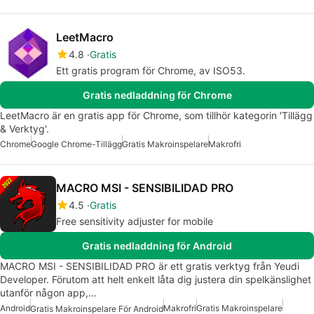
LeetMacro
4.8
Gratis
Ett gratis program för Chrome, av ISO53.
Gratis nedladdning för Chrome
LeetMacro är en gratis app för Chrome, som tillhör kategorin 'Tillägg
& Verktyg'.
Chrome
Google Chrome-Tillägg
Gratis Makroinspelare
Makrofri
MACRO MSI - SENSIBILIDAD PRO
4.5
Gratis
Free sensitivity adjuster for mobile
Gratis nedladdning för Android
MACRO MSI - SENSIBILIDAD PRO är ett gratis verktyg från Yeudi
Developer. Förutom att helt enkelt låta dig justera din spelkänslighet
utanför någon app,…
Android
Makrofri
Gratis Makroinspelare
Gratis Makroinspelare För Android