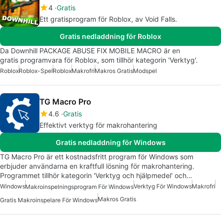
4
Gratis
Ett gratisprogram för Roblox, av Void Fаlls.
Gratis nedladdning för Roblox
Da Downhill PACKAGE ABUSE FIX MOBILE MACRO är en
gratis programvara för Roblox, som tillhör kategorin 'Verktyg'.
Roblox
Roblox-Spel
Roblox
Makrofri
Makros Gratis
Modspel
TG Macro Pro
4.6
Gratis
Effektivt verktyg för makrohantering
Gratis nedladdning för Windows
TG Macro Pro är ett kostnadsfritt program för Windows som
erbjuder användarna en kraftfull lösning för makrohantering.
Programmet tillhör kategorin 'Verktyg och hjälpmedel' och…
Windows
Verktyg För Windows
Makrofri
Makroinspelningsprogram För Windows
Makros Gratis
Gratis Makroinspelare För Windows