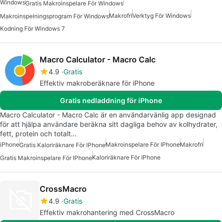
Windows
Gratis Makroinspelare För Windows
Makrofri
Verktyg För Windows
Makroinspelningsprogram För Windows
Kodning För Windows 7
Macro Calculator - Macro Calc
4.9
Gratis
Effektiv makroberäknare för iPhone
Gratis nedladdning för iPhone
Macro Calculator - Macro Calc är en användarvänlig app designad
för att hjälpa användare beräkna sitt dagliga behov av kolhydrater,
fett, protein och totalt…
iPhone
Makroinspelare För IPhone
Makrofri
Gratis Kaloriräknare För IPhone
Kaloriräknare För IPhone
Gratis Makroinspelare För IPhone
CrossMacro
4.9
Gratis
Effektiv makrohantering med CrossMacro