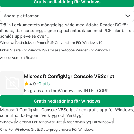
Gratis nedladdning för Windows
Andra plattformar
Trä in i dokumentets mångsidiga värld med Adobe Reader DC för
iPhone, där hantering, signering och interaktion med PDF-filer blir en
sömlös upplevelse över…
Windows
Android
Mac
iPhone
Pdf-Omvandlare För Windows 10
Enkel Visare För Windows
Skärmläsare
Adobe Reader För Windows
Adobe Acrobat Reader
Microsoft ConfigMgr Console VBScript
4.9
Gratis
En gratis app för Windows, av INTEL CORP.
Gratis nedladdning för Windows
Microsoft ConfigMgr Console VBScript är en gratis app för Windows,
som tillhör kategorin 'Verktyg och Verktyg'.
Windows
Microsoft För Windows Gratis
Vbscript
Verktyg För Windows
Cms För Windows Gratis
Datorprogramvara För Windows