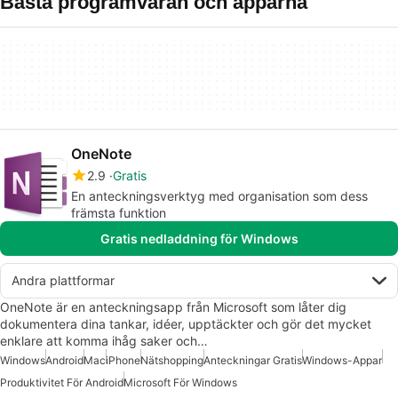
Bästa programvaran och apparna
OneNote
2.9
Gratis
En anteckningsverktyg med organisation som dess
främsta funktion
Gratis nedladdning för Windows
Andra plattformar
OneNote är en anteckningsapp från Microsoft som låter dig
dokumentera dina tankar, idéer, upptäckter och gör det mycket
enklare att komma ihåg saker och…
Windows
Android
Mac
iPhone
Nätshopping
Anteckningar Gratis
Windows-Appar
Produktivitet För Android
Microsoft För Windows